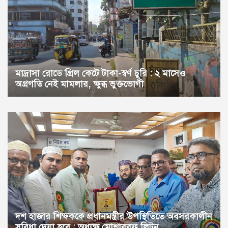
প্রকৌশল প্রযুক্তি শিল্পে নতুন দিগন্তের সূচনা : উদ্বোধন হলো ‘ড্যাফোডিল সিএ
বিভাগীয় স্থানীয় সরকার উপ-পরিচালকের বাকিলা ইউনিয়ন পরিষদ পরিদর্শন
মাদ্রাসা রোডে গ্রিল কেটে টাকা-স্বর্ণ চুরি : ২ মাসেও
অগ্রগতি নেই মামলার, ক্ষুব্ধ ভুক্তভোগী
দশ হাজার শিক্ষককে প্রধানমন্ত্রীর উপস্থিতিতে অবসরকালীন
সুবিধা দেয়া হবে : অধ্যক্ষ মোশাররফ লিটন