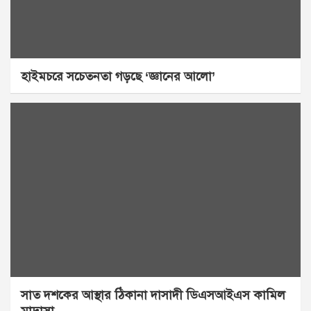
হাইমচরে সচেতনতা গড়ছে ‘জ্ঞানের আলো’
সাত দশকের আস্থার ঠিকানা দাসাদী ডিএসআইএস কামিল