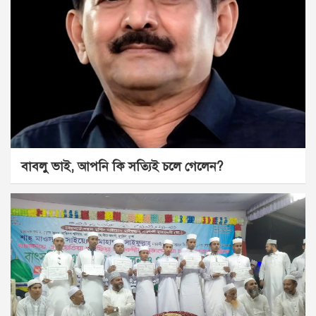
বাবলু ভাই, আপনি কি সত্যিই চলে গেলেন?