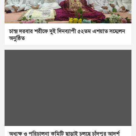
চান্দ্র দরবার শরীফে দুই দিনব্যাপী ৫২তম এশয়াত সম্মেলন
অনুষ্ঠিত
অধ্যক্ষ ও পরিচালনা কমিটি ছাড়াই চলছে চাঁদপুর আদর্শ