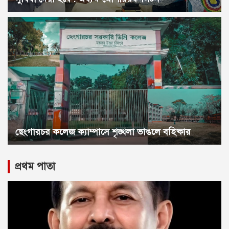
ছেংগারচর কলেজ ক্যাম্পাসে শৃঙ্খলা ভাঙলে বহিষ্কার
প্রথম পাতা