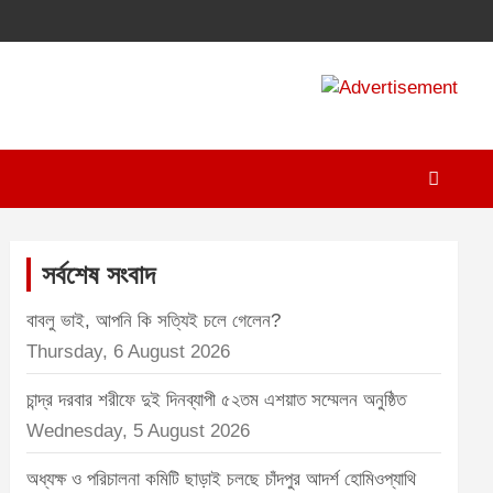
A
d
v
e
r
t
সর্বশেষ সংবাদ
i
বাবলু ভাই, আপনি কি সত্যিই চলে গেলেন?
s
Thursday, 6 August 2026
e
m
চান্দ্র দরবার শরীফে দুই দিনব্যাপী ৫২তম এশয়াত সম্মেলন অনুষ্ঠিত
e
Wednesday, 5 August 2026
n
অধ্যক্ষ ও পরিচালনা কমিটি ছাড়াই চলছে চাঁদপুর আদর্শ হোমিওপ্যাথি