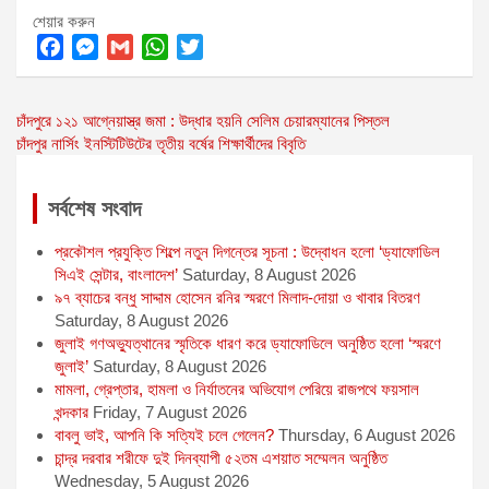
শেয়ার করুন
F
M
G
W
T
a
e
m
h
w
Post
চাঁদপুরে ১২১ আগ্নেয়াস্ত্র জমা : উদ্ধার হয়নি সেলিম চেয়ারম্যানের পিস্তল
c
s
a
a
i
চাঁদপুর নার্সিং ইনস্টিটিউটের তৃতীয় বর্ষের শিক্ষার্থীদের বিবৃতি
e
s
i
t
t
navigation
b
e
l
s
t
o
n
A
e
সর্বশেষ সংবাদ
o
g
p
r
প্রকৌশল প্রযুক্তি শিল্পে নতুন দিগন্তের সূচনা : উদ্বোধন হলো ‘ড্যাফোডিল
k
e
p
সিএই সেন্টার, বাংলাদেশ’
Saturday, 8 August 2026
r
৯৭ ব্যাচের বন্ধু সাদ্দাম হোসেন রনির স্মরণে মিলাদ-দোয়া ও খাবার বিতরণ
Saturday, 8 August 2026
জুলাই গণঅভ্যুত্থানের স্মৃতিকে ধারণ করে ড্যাফোডিলে অনুষ্ঠিত হলো ‘স্মরণে
জুলাই’
Saturday, 8 August 2026
মামলা, গ্রেপ্তার, হামলা ও নির্যাতনের অভিযোগ পেরিয়ে রাজপথে ফয়সাল
খন্দকার
Friday, 7 August 2026
বাবলু ভাই, আপনি কি সত্যিই চলে গেলেন?
Thursday, 6 August 2026
চান্দ্র দরবার শরীফে দুই দিনব্যাপী ৫২তম এশয়াত সম্মেলন অনুষ্ঠিত
Wednesday, 5 August 2026