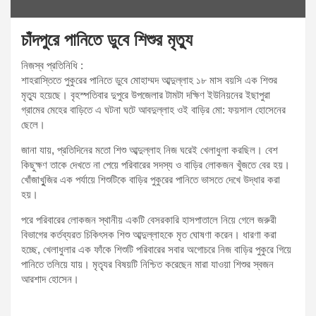
চাঁদপুরে পানিতে ডুবে শিশুর মৃত্যু
নিজস্ব প্রতিনিধি :
শাহরাস্তিতে পুকুরের পানিতে ডুবে মোহাম্মদ আব্দুল্লাহ ১৮ মাস বয়সি এক শিশুর
মৃত্যু হয়েছে। বৃহস্পতিবার দুপুরে উপজেলার টামটা দক্ষিণ ইউনিয়নের ইছাপুরা
গ্রামের মেহের বাড়িতে এ ঘটনা ঘটে আবদুল্লাহ ওই বাড়ির মো: ফয়সাল হোসেনের
ছেলে।
জানা যায়, প্রতিদিনের মতো শিশু আব্দুল্লাহ নিজ ঘরেই খেলাধুলা করছিল। বেশ
কিছুক্ষণ তাকে দেখতে না পেয়ে পরিবারের সদস্য ও বাড়ির লোকজন খুঁজতে বের হয়।
খোঁজাখুুজির এক পর্যায়ে শিশুটিকে বাড়ির পুকুরের পানিতে ভাসতে দেখে উদ্ধার করা
হয়।
পরে পরিবারের লোকজন স্থানীয় একটি বেসরকারি হাসপাতালে নিয়ে গেলে জরুরী
বিভাগের কর্তব্যরত চিকিৎসক শিশু আব্দুল্লাহকে মৃত ঘোষণা করেন। ধারণা করা
হচ্ছে, খেলাধুলার এক ফাঁকে শিশুটি পরিবারের সবার অগোচরে নিজ বাড়ির পুকুরে গিয়ে
পানিতে তলিয়ে যায়। মৃত্যৃর বিষয়টি নিশ্চিত করেছেন মারা যাওয়া শিশুর স্বজন
আরশাদ হোসেন।