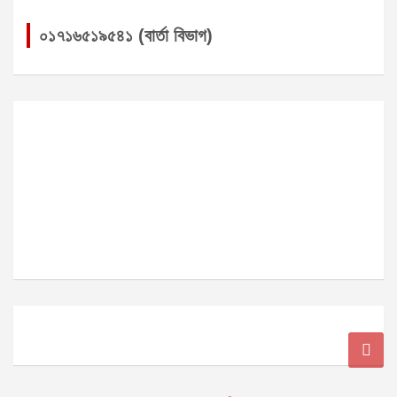
০১৭১৬৫১৯৫৪১ (বার্তা বিভাগ)