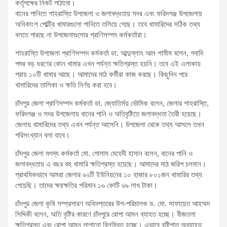
কর্তৃপক্ষের নিকট পাঠাবো।
বানের পানিতে শাহরাস্তি উপজেলা ও জলাবদ্ধতায় সদর এবং ফরিদগঞ্জ উপজেলায়
অধিকাংশ পোল্ট্রি খামারগুলো পানিতে তলিয়ে গেছে। তবে খামারিদের সঠিক তথ্য
বলতে পারছে না উপজেলাগুলোর প্রাণিসম্পদ কর্মকর্তারা।
শাহরাস্তি উপজেলা প্রাণিসম্পদ কর্মকর্তা ডা. আব্দুল্লাহ আল শামীম বলেন, গবাদি
পশুর বড় ধরণের কোন খামার এখন পর্যন্ত ক্ষতিগ্রস্ত হয়নি। তবে এই এলাকায়
প্রায় ১০টি খামার আছে। আমাদের মাঠ কর্মীরা কাজ করছে। কিছুদিন পরে
খামারিদের তালিকা ও ক্ষতি নির্ণয় করা হবে।
চাঁদপুর জেলা প্রাণিসম্পদ কর্মকর্তা ডা. জ্যোতির্ময় ভৌমিক বলেন, জেলার শাহরাস্তি,
ফরিদগঞ্জ ও সদর উপজেলায় বানের পানি ও অতিবৃষ্টিতে জলাবদ্ধতা তৈরী হয়েছে।
জেলায় খামারিদের তথ্য এখন পর্যন্ত আসেনি। উপজেলা থেকে তথ্য আসলে তখন
পরিসংখ্যান বলা যাবে।
চাঁদপুর জেলা মৎস্য কর্মকর্তা মো. গোলাম মেহেদী হাসান বলেন, বানের পানি ও
জলাবদ্ধতায় এ বছর বহু খামারি ক্ষতিগ্রস্ত হয়েছে। আমাদের মাঠ জরিপ চলমান।
প্রাথমিকভাবে আমরা জেলার ৬২টি ইউনিয়নের ১০ হাজার ৮০১জন খামারির তথ্য
পেয়েছি। তাদের ক্ষয়ক্ষতির পরিমান ১৬ কোটি ৬৯ লাখ টাকা।
চাঁদপুর জেলা কৃষি সম্প্রসারণ অধিদপ্তরের উপ-পরিচালক ড. মো. সাফায়েত আহম্মদ
সিদ্দিকী বলেন, অতি বৃষ্টির কারণে চাঁদপুরে রোপা আমন ব্যাহত হচ্ছে। বীজতলা
ক্ষতিগ্রস্ত এবং রোপা আমন লাগানো বিলম্বিত হচ্ছে। এভাবে বৃষ্টিপাত অব্যাহত