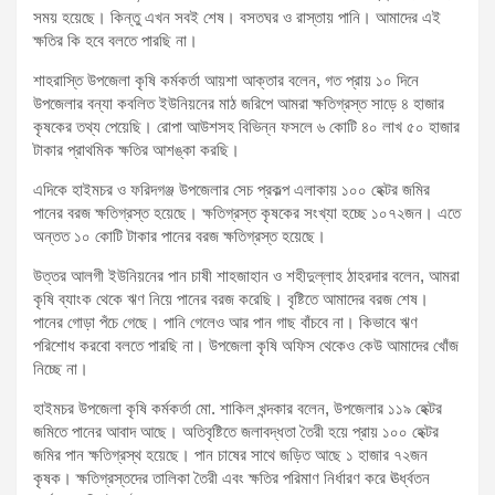
সময় হয়েছে। কিন্তু এখন সবই শেষ। বসতঘর ও রাস্তায় পানি। আমাদের এই
ক্ষতির কি হবে বলতে পারছি না।
শাহরাস্তি উপজেলা কৃষি কর্মকর্তা আয়শা আক্তার বলেন, গত প্রায় ১০ দিনে
উপজেলার বন্যা কবলিত ইউনিয়নের মাঠ জরিপে আমরা ক্ষতিগ্রস্ত সাড়ে ৪ হাজার
কৃষকের তথ্য পেয়েছি। রোপা আউশসহ বিভিন্ন ফসলে ৬ কোটি ৪০ লাখ ৫০ হাজার
টাকার প্রাথমিক ক্ষতির আশঙ্কা করছি।
এদিকে হাইমচর ও ফরিদগঞ্জ উপজেলার সেচ প্রকল্প এলাকায় ১০০ হেক্টর জমির
পানের বরজ ক্ষতিগ্রস্ত হয়েছে। ক্ষতিগ্রস্ত কৃষকের সংখ্যা হচ্ছে ১০৭২জন। এতে
অন্তত ১০ কোটি টাকার পানের বরজ ক্ষতিগ্রস্ত হয়েছে।
উত্তর আলগী ইউনিয়নের পান চাষী শাহজাহান ও শহীদুল্লাহ ঠাহরদার বলেন, আমরা
কৃষি ব্যাংক থেকে ঋণ নিয়ে পানের বরজ করেছি। বৃষ্টিতে আমাদের বরজ শেষ।
পানের গোড়া পঁচে গেছে। পানি গেলেও আর পান গাছ বাঁচবে না। কিভাবে ঋণ
পরিশোধ করবো বলতে পারছি না। উপজেলা কৃষি অফিস থেকেও কেউ আমাদের খোঁজ
নিচ্ছে না।
হাইমচর উপজেলা কৃষি কর্মকর্তা মো. শাকিল খন্দকার বলেন, উপজেলার ১১৯ হেক্টর
জমিতে পানের আবাদ আছে। অতিবৃষ্টিতে জলাবদ্ধতা তৈরী হয়ে প্রায় ১০০ হেক্টর
জমির পান ক্ষতিগ্রস্থ হয়েছে। পান চাষের সাথে জড়িত আছে ১ হাজার ৭২জন
কৃষক। ক্ষতিগ্রস্তদের তালিকা তৈরী এবং ক্ষতির পরিমাণ নির্ধারণ করে ঊর্ধ্বতন