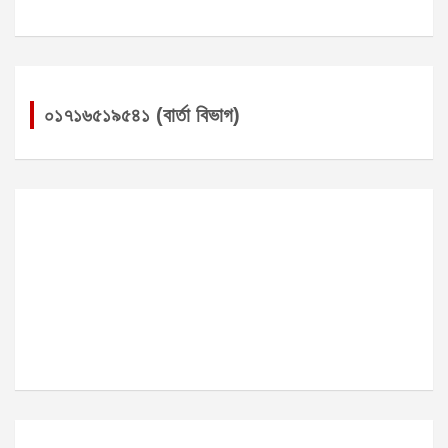
০১৭১৬৫১৯৫৪১ (বার্তা বিভাগ)