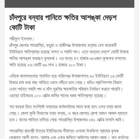
চাঁদপুরে বন্যার পানিতে ক্ষতির আশঙ্কা দেড়শ
কোটি টাকা
শরীফুল ইসলাম :
চাঁদপুর জেলার শাহরাস্তি, কচুয়া ও হাজীগঞ্জ উপজেলায় বন্যায় বেশ কয়েকটি
ইউনিয়নে ক্ষতিগ্রস্ত হয়েছে ফসল ও গবাদি পশু। এতে অন্তত দেড়শ’ কোটি টাকার
ক্ষতির আশঙ্কা করছেন কৃষকরা। এর মধ্যে ৪৭ হাজার ৬৮৬জন কৃষকের ফসলের
ক্ষতি হয়েছে ৮৬ কোটি ৬৬ লাখ ২ হাজার ২০০ টাকা।
এদিকে জলাবদ্ধতায় প্লাবিত হয়ে ফরিদগঞ্জ উপজেলাসহ ৬২ ইউনিয়নে ১৬ কোটি
টাকার চাষ করা মাছ পানিতে ভেসে নদীতে চলে গেছে। যদিও প্রাণিসম্পদ বিভাগ
এখন পর্যন্ত গবাদি পশু ও হাঁস মুরগির ক্ষয়ক্ষতির পরিমান নির্ধারণ করতে পারেনি।
এছাড়া হাইমচরে ১০০ হেক্টর জমির পানের বরজ ক্ষতিগ্রস্ত হয়েছে।
গত কয়েক দিনে সংশ্লিষ্ট দপ্তরের কর্মকর্তাদের সাথে কথা বলে এসব তথ্য জানা
গেছে। জেলা কৃষি বিভাগের তথ্য বলছে, এ বছর জেলায় রোপা আমন আবাদ ব্যাহত
হবে। বানের পানিতে তলিয়ে গেছে শাহরাস্তি উপজেলার ৩৪১ হেক্টর ফসলি জমি।
শাহরাস্তি রায়শ্রী উত্তর ইউনিয়নের সীমান্ত এলাকা উনকিলা গ্রামের কৃষক
কেরামত আলী বলেন, আমার এক একর জমিতে আউশের আবাদ আছে। ধান কর্তনের