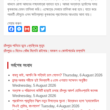
থাকলে রোপা আমনের লক্ষ্যমাত্রা ব্যাহত হবে। আমরা অন্যান্য দুর্যোগের সময়
কৃষকদের যেমন তালিকা করি। এক্ষেত্রে সেভাবে তালিকা করা হবে। যাতে করে
পরবর্তী মৌসুমে এসব ক্ষতিগ্রস্ত কৃষকদের প্রণোদনার আওতায় আনা যায়।
শেয়ার করুন
F
M
G
W
T
a
e
m
h
w
Post
চাঁদপুরে পানিতে ডুবে ১ব্যক্তির মৃত্যু
c
s
a
a
i
চাঁদপুরে ৩ দিনেও খোঁজ মিলেনি রাইসার : দমকল ও কোস্টগার্ডের তল্লাশি
e
s
i
t
t
navigation
b
e
l
s
t
o
n
A
e
সর্বশেষ সংবাদ
o
g
p
r
বাবলু ভাই, আপনি কি সত্যিই চলে গেলেন?
Thursday, 6 August 2026
k
e
p
চান্দ্র দরবার শরীফে দুই দিনব্যাপী ৫২তম এশয়াত সম্মেলন অনুষ্ঠিত
r
Wednesday, 5 August 2026
অধ্যক্ষ ও পরিচালনা কমিটি ছাড়াই চলছে চাঁদপুর আদর্শ হোমিওপ্যাথি কলেজ
Wednesday, 5 August 2026
প্রকৌশল প্রযুক্তি শিল্পে নতুন দিগন্তের সূচনা : উদ্বোধন হলো ‘ড্যাফোডিল
সিএই সেন্টার, বাংলাদেশ’
Tuesday, 4 August 2026