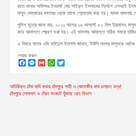
রাতে থানার অফিসার ইনচার্জ মোঃ সাইদুল ইসলামের নির্দেশে এসআই ইসম
মাসুদ মেম্বারের বসতঘর থেকে তাকে গ্রেফতার করা হয়। মাদক মামলায় গ্র
পুলিশ সূত্রে জানা যায়, ২০২১ সালের ১৯ আগস্টে ৫০ পিস ইয়াবাসহ মাস
করে আদালতে প্রেরণ করা হয়। এই মামলায় আদালতে সঠিক সময়ে হাজির
এ বিষয়ে থানার ওসি সাইদুল ইসলাম জানান, ইউপি সদস্য মাসুদকে আট
শেয়ার করুন
F
M
G
W
T
a
e
m
h
w
c
s
a
a
i
Post
অতিরিক্ত চাঁদা দাবি করায় চাঁদপুরে শাহী ও জোনাকীর বাস চলাচল বন্ধ!
e
s
i
t
t
চাঁদপুরে লোকবল ও ট্রেন সংকটে ধুঁকছে রেল বিভাগ
navigation
b
e
l
s
t
o
n
A
e
o
g
p
r
k
e
p
r