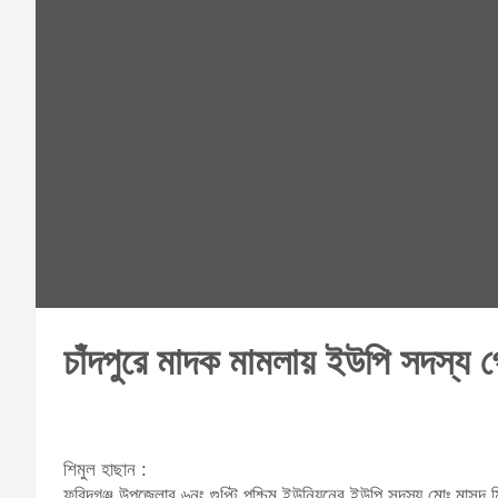
চাঁদপুরে মাদক মামলায় ইউপি সদস্য গ
শিমুল হাছান :
ফরিদগঞ্জ উপজেলার ৬নং গুপ্টি পশ্চিম ইউনিয়নের ইউপি সদস্য মোঃ মাসু