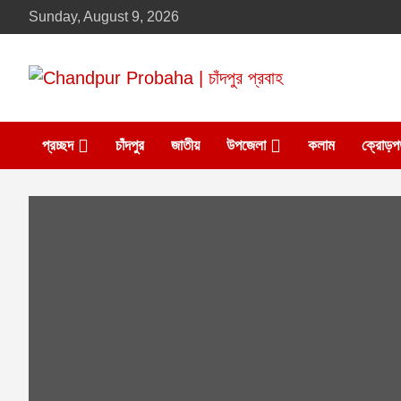
Skip
Sunday, August 9, 2026
to
content
Daily newspaper in chandpur
Chandpur Probaha |
প্রচ্ছদ
চাঁদপুর
জাতীয়
উপজেলা
কলাম
ক্রোড়প
চাঁদপুর প্রবাহ