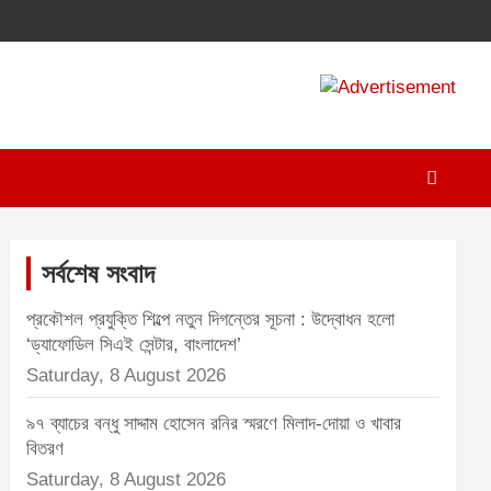
A
d
v
e
r
t
সর্বশেষ সংবাদ
i
প্রকৌশল প্রযুক্তি শিল্পে নতুন দিগন্তের সূচনা : উদ্বোধন হলো
s
‘ড্যাফোডিল সিএই সেন্টার, বাংলাদেশ’
e
Saturday, 8 August 2026
m
৯৭ ব্যাচের বন্ধু সাদ্দাম হোসেন রনির স্মরণে মিলাদ-দোয়া ও খাবার
e
বিতরণ
n
Saturday, 8 August 2026