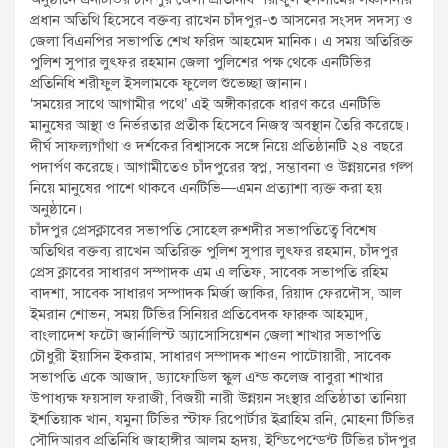
প্রধান অতিথি হিসেবে বক্তব্য রাখেন চাঁদপুর-৩ আসনের সংসদ সদস্য ও
জেলা বিএনপির সভাপতি শেখ ফরিদ আহমেদ মানিক। এ সময় অতিরিক্ত
পুলিশ সুপার লুৎফর রহমান জেলা পুলিশের পক্ষ থেকে এনটিভির
প্রতিনিধি শরীফুল ইসলামকে ফুলেল শুভেচ্ছা জানান।
‘সময়ের সাথে আগামীর পথে’ এই অঙ্গীকারকে ধারণ করে এনটিভি
মানুষের আস্থা ও নির্ভরতার প্রতীক হিসেবে নিজস্ব অবস্থান তৈরি করেছে।
দীর্ঘ সাফল্যগাঁথা ও দর্শকের বিশ্বাসকে সঙ্গে নিয়ে প্রতিষ্ঠানটি ২৪ বছরে
পদার্পণ করেছে। আগামীতেও চাঁদপুরের স্বপ্ন, সম্ভাবনা ও উন্নয়নের গল্প
নিয়ে মানুষের পাশে থাকবে এনটিভি—এমন প্রত্যাশা ব্যক্ত করা হয়
অনুষ্ঠানে।
চাঁদপুর প্রেসক্লাবের সভাপতি সোহেল রুশদীর সভাপতিত্বে বিশেষ
অতিথির বক্তব্য রাখেন অতিরিক্ত পুলিশ সুপার লুৎফর রহমান, চাঁদপুর
প্রেস ক্লাবের সাধারণ সম্পাদক এম এ লতিফ, সাবেক সভাপতি রহিম
বাদশা, সাবেক সাধারণ সম্পাদক মির্জা জাকির, রিয়াদ ফেরদৌস, আল
ইমরান শোভন, সময় টিভির সিনিয়র প্রতিবেদক ফারুক আহম্মদ,
বাংলাদেশ ফটো জার্নালিস্ট অ্যাসোসিয়েশন জেলা শাখার সভাপতি
চৌধুরী ইয়াসিন ইকরাম, সাধারণ সম্পাদক শাওন পাটোয়ারী, সাবেক
সভাপতি একে আজাদ, ড্যাফোডিল স্কুল এন্ড কলেজ বাবুরা শাখার
উপাধ্যক্ষ ফয়সাল ফরাজী, বিজয়ী নারী উন্নয়ন সংস্থার প্রতিষ্ঠাতা তানিয়া
ইশতিয়াক খান, যমুনা টিভির স্টাফ রিপোর্টার ইব্রাহিম রনি, মোহনা টিভির
সৌদিআরব প্রতিনিধি জাহাঙ্গীর আলম হৃদয়, ইন্ডিপেন্ডেন্ট টিভির চাঁদপুর