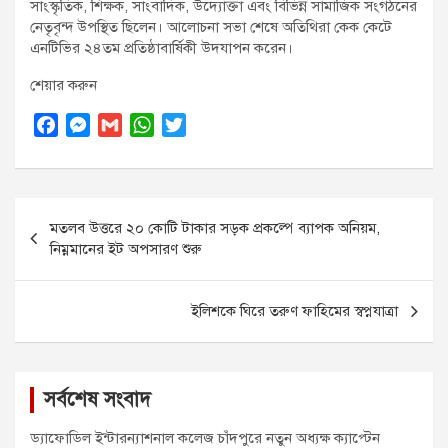
সাংস্কৃতিক, শিক্ষক, সাংবাদিক, উদ্যোক্তা এবং বিভিন্ন সামাজিক সংগঠনের
নেতৃবৃন্দ উপস্থিত ছিলেন। আলোচনা সভা শেষে অতিথিরা কেক কেটে
এনটিভির ২৪তম প্রতিষ্ঠাবার্ষিকী উদযাপন করেন।
শেয়ার করুন
F
M
G
W
T
a
e
m
h
w
c
s
a
a
i
Post
e
s
i
t
t
মতলব উত্তরে ২০ কোটি টাকার সড়ক প্রকল্পে ব্যাপক অনিয়ম,
navigation
b
e
l
s
t
নিম্নমানের ইট অপসারণ শুরু
o
n
A
e
o
g
p
r
ইলিশকে ঘিরে তরুণ ফাহিমের স্বপ্নযাত্রা
k
e
p
r
সর্বশেষ সংবাদ
ড্যাফোডিল ইন্টারন্যাশনাল কলেজ চাঁদপুরে নতুন অধ্যক্ষ ক্যাপ্টেন