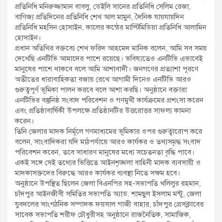
প্রতিনিধি মনিরুজ্জামান বাবলু, ডেইলি সানের প্রতিনিধি সেলিম রেজা,
বাণিজ্য প্রতিদিনের প্রতিনিধি শেখ আল মামুন, দৈনিক যায়যায়দিন
প্রতিনিধি মহসিন হোসাইন, কালের কন্ঠের মাল্টিমিডিয়া প্রতিনিধি আলামিন
হোসাইন।
প্রধান অতিথির বক্তব্যে শেখ ফরিদ আহমেদ মানিক বলেন, আমি সব সময়
দেখেছি এনটিভি আমাদের পাশে রয়েছে। ভবিষ্যতেও এনটিভি এভাবেই
মানুষের পাশে থাকবে বলে আমি আশাবাদী। জনগণের প্রত্যাশা পূরণে
অতীতের ধারাবাহিকতা বজায় রেখে আগামী দিনেও এনটিভি আরও
গুরুত্বপূর্ণ ভূমিকা পালন করবে বলে আশা করছি। অনুষ্ঠানে বক্তারা
এনটিভির বস্তুনিষ্ঠ সংবাদ পরিবেশন ও গণমুখী কার্যক্রমের প্রশংসা করেন
এবং প্রতিষ্ঠাবার্ষিকী উপলক্ষে প্রতিষ্ঠানটির উত্তরোত্তর সাফল্য কামনা
করেন।
তিনি জেলার মাদক নির্মূলে গণমাধ্যমের ভূমিকার ওপর গুরুত্বারোপ করে
বলেন, সাংবাদিকরা যদি মাঠপর্যায়ে আরও কার্যকর ও তথ্যসমৃদ্ধ সংবাদ
পরিবেশন করেন, তবে সাধারণ মানুষের মধ্যে সচেতনতা বৃদ্ধি পাবে।
একই সঙ্গে সেই তথ্যের ভিত্তিতে আইনশৃঙ্খলা বাহিনী মাদক ব্যবসায়ী ও
মাদকাসক্তদের বিরুদ্ধে আরও কার্যকর ব্যবস্থা নিতে সক্ষম হবে।
অনুষ্ঠানে উপস্থিত ছিলেন জেলা বিএনপির সহ-সভাপতি খলিলুর রহমান,
চাঁদপুর আইনজীবী সমিতির সভাপতি অ্যাড. শামছুল ইসলাম মন্টু, জেলা
যুবদলের সাংগঠনিক সম্পাদক ফয়সাল গাজী বাহার, চাঁদপুর প্রেসক্লাবের
সাবেক সভাপতি শরীফ চৌধুরীসহ অনুষ্ঠানে রাজনৈতিক, সামাজিক,