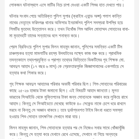
লোকজন ঘটনাস্থলে এসে মাটির নিচে চাপা দেওয়া একটি শিশুর হাত দেখতে পায়।
ঘটনার সংবাদ পেয়ে অতিরিক্ত পুলিশ সুপার (ক্রাইম এ্যান্ড অপ্স) পলাশ কান্তি
নাথের নেতৃত্বে ফরিদগঞ্জ থানার অফিসার ইনচার্জসহ পুলিশ সদস্যরা উপস্থি হয়ে
শিশুটির মৃতদেহ উত্তোলন করে। তখন নিখোঁজ শিশু আদিল মোহাম্মদ সোহানের বাবা-
মা মৃতদেহটি তাদের সন্তানের বলে শনাক্ত করে।
প্রেস ব্রিফিংয়ে পুলিশ সুপার মিলন মাহমুদ জানান, পুলিশের সমন্বিত একটি টিম
চাঞ্চল্যকর হত্যা মামলাটির রহস্য উদঘাটনের লক্ষ্যে কাজ শুরু করে। প্রাথমিক
তদন্তকালে তথ্যপ্রযুক্তি ও প্রাপ্ত তথ্যের ভিত্তিতে ভিকটিমের গৃহ শিক্ষক মো.
আবদুল আহাদ (১৭ বছর ৬ মাস) কে গ্রেফতারপূর্বক জিজ্ঞাসাবাদের একপর্যায়ে সে
হত্যার কথা শিকার করে।
গৃহ শিক্ষক আবদুল আহাদের পরিবার অভাবী পরিবার ছিল। শিশু সোহানের পরিবারের
কাছে ২৫-২৬ হাজার টাকা জমানো ছিল। এই বিষয়টি আহাদ জানতো। মূলত
ভারতের সিআইডি থেকে মুক্তিপনের টাকা জন্য সোহানকে অজ্ঞান করে লুকিয়ে রাখে
আহাদ। কিন্তু সে সিআইডতে দেখেছে কাউকে ৪০ সেকেন্ড নাকে চেপে ধরে রাখলে
মরবে না কিন্তু সে অজ্ঞান থাকবে। তবে দুর্ভাগ্যবশত টাইম কিংবা ধরতে সমস্যা
হওয়ায় শিশু সোহান তাৎক্ষণিক সেখানে মারা যায়।
মিলন মাহমুদ জানান, শিশু সোহানকে হত্যার পর সে নিজেও সবার সাথে খোঁজাখুঁজি
করে। কিন্তু সে হত্যা করে যেখানে রেখে এসেছে, সেখানে না গিয়ে অন্যত্র