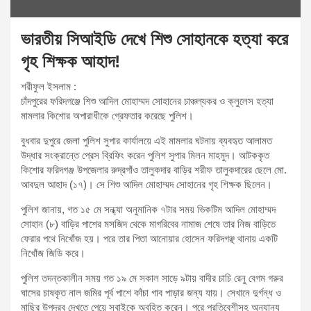
ভারতীয় সিআইডি দেখে শিশু সোহানকে হত্যা করে
গৃহ শিক্ষক আহাদ!
শরীফুল ইসলাম :
চাঁদপুরের ফরিদগঞ্জে শিশু আদিল মোহাম্মদ সোহানের চাঞ্চল্যকর ও ক্লুলেস হত্যা
মামলার কিশোর অপারাধীকে গ্রেফতার করেছে পুলিশ।
বুধবার দুপুরে জেলা পুলিশ সুপার কার্যালয়ে এই মামলার ঘটনায় ব্যবহৃত আলামত
উদ্ধার সংক্রান্তে প্রেস ব্রিফিং করেন পুলিশ সুপার মিলন মাহমুদ। আটককৃত
কিশোর ফরিদগঞ্জ উপজেলার রুদ্রগাঁও তালুকদার বাড়ির শরীফ তালুকদারের ছেলে মো.
আবদুল আহাদ (১৭)। সে শিশু আদিল মোহাম্মদ সোহানের গৃহ শিক্ষক ছিলেন।
পুলিশ জানায়, গত ১৫ মে সন্ধ্যা অনুমানিক ৭টার সময় ভিকটিম আদিল মোহাম্মদ
সোহান (৮) বাড়ির পাশের মসজিদ থেকে মাগরিবের নামাজ শেষে তার নিজ বাড়িতে
ফেরার পথে নিখোঁজ হয়। পরে তার পিতা আনোয়ার হোসেন ফরিদগঞ্ছ থানায় একটি
নিখোঁজ জিডি করে।
পুলিশ তদন্তকালীন সময় গত ১৯ মে সকাল সাড়ে ৯টায় বাদীর চাচি রেনু বেগম গরুর
ঘাসের চাষকৃত নাল জমির পূর্ব পাশে কাঁচা গাব পাড়ার জন্য যায়। সেখানে দুর্গন্ধ ও
মাছির উপদ্রব দেখতে পেয়ে সবাইকে অবহিত করেন। পরে প্রতিবেশীসহ অন্যান্য