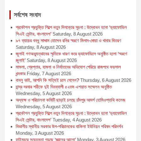
navigation
b
e
l
s
t
o
n
A
e
সর্বশেষ সংবাদ
o
g
p
r
প্রকৌশল প্রযুক্তি শিল্পে নতুন দিগন্তের সূচনা : উদ্বোধন হলো ‘ড্যাফোডিল
k
e
p
সিএই সেন্টার, বাংলাদেশ’
Saturday, 8 August 2026
r
৯৭ ব্যাচের বন্ধু সাদ্দাম হোসেন রনির স্মরণে মিলাদ-দোয়া ও খাবার বিতরণ
Saturday, 8 August 2026
জুলাই গণঅভ্যুত্থানের স্মৃতিকে ধারণ করে ড্যাফোডিলে অনুষ্ঠিত হলো ‘স্মরণে
জুলাই’
Saturday, 8 August 2026
মামলা, গ্রেপ্তার, হামলা ও নির্যাতনের অভিযোগ পেরিয়ে রাজপথে ফয়সাল
খন্দকার
Friday, 7 August 2026
বাবলু ভাই, আপনি কি সত্যিই চলে গেলেন?
Thursday, 6 August 2026
চান্দ্র দরবার শরীফে দুই দিনব্যাপী ৫২তম এশয়াত সম্মেলন অনুষ্ঠিত
Wednesday, 5 August 2026
অধ্যক্ষ ও পরিচালনা কমিটি ছাড়াই চলছে চাঁদপুর আদর্শ হোমিওপ্যাথি কলেজ
Wednesday, 5 August 2026
প্রকৌশল প্রযুক্তি শিল্পে নতুন দিগন্তের সূচনা : উদ্বোধন হলো ‘ড্যাফোডিল
সিএই সেন্টার, বাংলাদেশ’
Tuesday, 4 August 2026
বিভাগীয় স্থানীয় সরকার উপ-পরিচালকের বাকিলা ইউনিয়ন পরিষদ পরিদর্শন
Monday, 3 August 2026
হাইমচরে সচেতনতা গড়ছে ‘জ্ঞানের আলো’
Monday, 3 August 2026