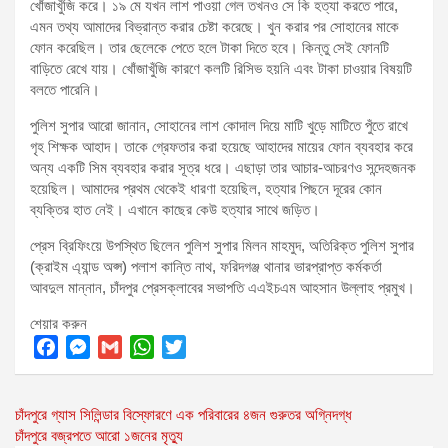
খোঁজাখুঁজি করে। ১৯ মে যখন লাশ পাওয়া গেল তখনও সে কি হত্যা করতে পারে,
এমন তথ্য আমাদের বিভ্রান্ত করার চেষ্টা করেছে। খুন করার পর সোহানের মাকে
ফোন করেছিল। তার ছেলেকে পেতে হলে টাকা দিতে হবে। কিন্তু সেই ফোনটি
বাড়িতে রেখে যায়। খোঁজাখুঁজি কারণে কলটি রিসিভ হয়নি এবং টাকা চাওয়ার বিষয়টি
বলতে পারেনি।
পুলিশ সুপার আরো জানান, সোহানের লাশ কোদাল দিয়ে মাটি খুড়ে মাটিতে পুঁতে রাখে
গৃহ শিক্ষক আহাদ। তাকে গ্রেফতার করা হয়েছে আহাদের মায়ের ফোন ব্যবহার করে
অন্য একটি সিম ব্যবহার করার সূত্র ধরে। এছাড়া তার আচার-আচরণও সন্দেহজনক
হয়েছিল। আমাদের প্রথম থেকেই ধারণা হয়েছিল, হত্যার পিছনে দূরের কোন
ব্যক্তির হাত নেই। এখানে কাছের কেউ হত্যার সাথে জড়িত।
প্রেস ব্রিফিংয়ে উপস্থিত ছিলেন পুলিশ সুপার মিলন মাহমুদ, অতিরিক্ত পুলিশ সুপার
(ক্রাইম এ্যান্ড অপ্স) পলাশ কান্তি নাথ, ফরিদগঞ্জ থানার ভারপ্রাপ্ত কর্মকর্তা
আবদুল মান্নান, চাঁদপুর প্রেসক্লাবের সভাপতি এএইচএম আহসান উল্লাহ প্রমুখ।
শেয়ার করুন
F
M
G
W
T
a
e
m
h
w
Post
চাঁদপুরে গ্যাস সিলিন্ডার বিস্ফোরণে এক পরিবারের ৪জন গুরুতর অগ্নিদগ্ধ
c
s
a
a
i
চাঁদপুরে বজ্রপতে আরো ১জনের মৃত্যু
e
s
i
t
t