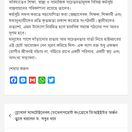
ভবিষ্যতেও শিক্ষা, স্বাস্থ্য ও সামাজিক সচেতনতামূলক বিভিন্ন কর্মসূচি
বাস্তবায়নের পরিকল্পনা রয়েছে তাদের।
কর্মসূচি সফল করতে সহযোগিতা করা স্বেচ্ছাসেবক, শিক্ষক, শিক্ষার্থী এবং
শুভানুধ্যায়ীদের প্রতি কৃতজ্ঞতা প্রকাশ করেছে সংগঠনটি। স্থানীয়দের
প্রত্যাশা, এমন উদ্যোগ নিয়মিত হলে মানবিক সমাজ গঠনের পথ আরও
সুগম হবে।
মানুষের পাশে দাঁড়ানোর প্রত্যয় আর সচেতনতার বার্তা নিয়ে হাইমচরের
এই ছোট আয়োজন যেন স্মরণ করিয়ে দিল- এক ব্যাগ রক্ত শুধু একজন
রোগীর জীবনই বাঁচায় না, বাঁচিয়ে রাখে একটি পরিবার, একটি স্বপ্ন এবং
অসংখ্য সম্ভাবনা।
শেয়ার করুন
F
M
G
W
T
a
e
m
h
w
c
s
a
a
i
e
s
i
t
t
Post
b
e
l
s
t
গ্লোবাল সাসটেইনেবল ডেভেলপমেন্ট কংগ্রেসে ডিআইইউর অর্জন
o
n
A
e
navigation
তুলে ধরলেন ড. সবুর খান
o
g
p
r
k
e
p