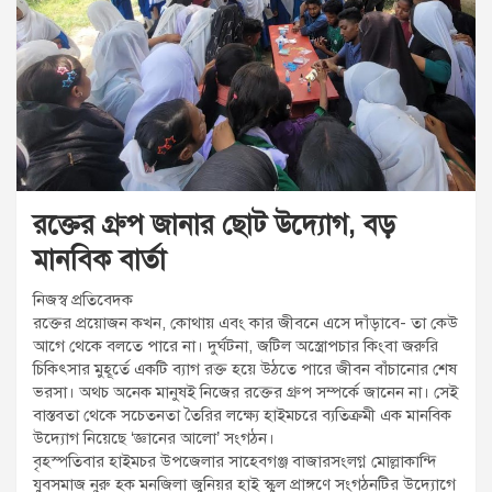
t
:
রক্তের গ্রুপ জানার ছোট উদ্যোগ, বড়
মানবিক বার্তা
নিজস্ব প্রতিবেদক
রক্তের প্রয়োজন কখন, কোথায় এবং কার জীবনে এসে দাঁড়াবে- তা কেউ
আগে থেকে বলতে পারে না। দুর্ঘটনা, জটিল অস্ত্রোপচার কিংবা জরুরি
চিকিৎসার মুহূর্তে একটি ব্যাগ রক্ত হয়ে উঠতে পারে জীবন বাঁচানোর শেষ
ভরসা। অথচ অনেক মানুষই নিজের রক্তের গ্রুপ সম্পর্কে জানেন না। সেই
বাস্তবতা থেকে সচেতনতা তৈরির লক্ষ্যে হাইমচরে ব্যতিক্রমী এক মানবিক
উদ্যোগ নিয়েছে ‘জ্ঞানের আলো’ সংগঠন।
বৃহস্পতিবার হাইমচর উপজেলার সাহেবগঞ্জ বাজারসংলগ্ন মোল্লাকান্দি
যুবসমাজ নুরু হক মনজিলা জুনিয়র হাই স্কুল প্রাঙ্গণে সংগঠনটির উদ্যোগে