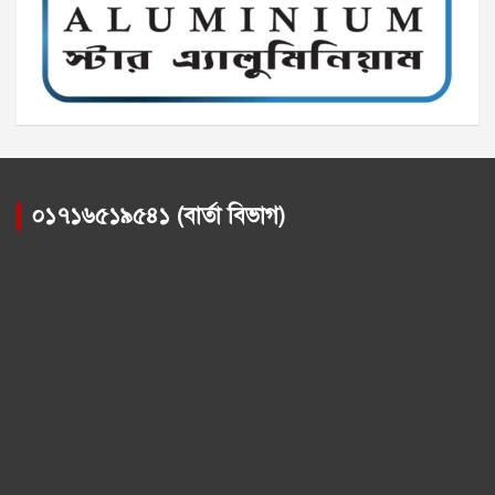
০১৭১৬৫১৯৫৪১ (বার্তা বিভাগ)