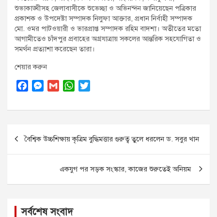
শুভাকাঙ্খীসহ জেলাবাসীকে শুভেচ্ছা ও অভিনন্দন জানিয়েছেন পত্রিকার
প্রকাশক ও উপদেষ্টা সম্পাদক নিলুফা আক্তার, প্রধান নির্বাহী সম্পাদক
মো. ওমর পাটওয়ারী ও ভারপ্রাপ্ত সম্পাদক রহিম বাদশা। অতীতের মতো
আগামীতেও চাঁদপুর প্রবাহের অগ্রযাত্রায় সকলের আন্তরিক সহযোগিতা ও
সমর্থন প্রত্যাশা করেছেন তারা।
শেয়ার করুন
F
M
G
W
T
a
e
m
h
w
c
s
a
a
i
e
s
i
t
t
Post
b
e
l
s
t
বৈশ্বিক উচ্চশিক্ষায় কৃত্রিম বুদ্ধিমত্তার গুরুত্ব তুলে ধরলেন ড. সবুর খান
o
n
A
e
navigation
o
g
p
r
k
e
p
একযুগ পর সড়ক সংস্কার, কাজের শুরুতেই অনিয়ম
r
সর্বশেষ সংবাদ