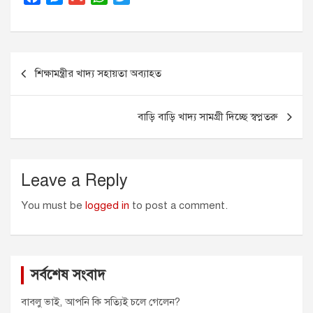
a
e
m
h
w
c
s
a
a
i
e
s
i
t
t
Post
b
e
l
s
t
শিক্ষামন্ত্রীর খাদ্য সহায়তা অব্যাহত
o
n
A
e
navigation
o
g
p
r
k
e
p
বাড়ি বাড়ি খাদ্য সামগ্রী দিচ্ছে স্বপ্নতরু
r
Leave a Reply
You must be
logged in
to post a comment.
সর্বশেষ সংবাদ
বাবলু ভাই, আপনি কি সত্যিই চলে গেলেন?