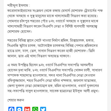
t
শরীফুল ইসলাম :
:
করোনাভাইরাসের সংক্রমণ থেকে রক্ষায় মেসার্স মোশারফ ট্রেডার্সের পক্ষ
থেকে অসহায় ও দুস্থ মানুষের মাঝে খাদ্যসামগ্রী বিতরণ করা হয়েছে।
সোমবার চাঁদপুর শহরের পৌর ৮নং ওয়ার্ডে অসহায় ও দুস্থদের মাঝে
খাদ্যসামগ্রী বিতরণ করেন বিএনপি নেতা ও বিশিষ্ট ব্যবসায়ী আলহাজ্ব
মোশারফ হোসেন।
শহরের বিভিন্ন স্থানে খেটে খাওয়া নির্মাণ শ্রমিক, রিক্সাচালক, হকার,
সিএনজি স্কুটার চালক, অটোবাইক চালকসহ বিভিন্ন পেশার শ্রমিকদের
হাতে চাল, ডাল, তেল, সাবান বিতরণ করেন হাজী মোশারফ। তিনি
জানান, তার এই খাদ্য বিতরণ অব্যাহত থাকবে।
এ সময় উপস্থিত ছিলেন ৯নং ওয়ার্ড বিএনপির সভাপতি আলমগীর
হোসেন মৃধা মাঝি, ৮নং ওয়ার্ড বিএনপির সভাপতি খোকন ঢালী, সাধারণ
সম্পাদক শাহাদাত হাওলাদার, সদর থানা বিএনপির নেতা দেওয়ান
রফিকুজ্জামান, শহর বিএনপি নেতা মনির খন্দকার, জয়নাল মাতাব্বর,
জেলা যুবদল নেতা মোজাম্মেল হক, মমিন হাওলাদার, ওয়ার্ড যুবদলের
সহ-সভাপতি বাবুল হাওলাদার, সাবেক ছাত্রনেতা ইউসুফ আলী প্রমুখ।
শেয়ার করুন
F
M
G
W
T