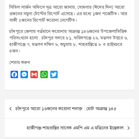
সিভিল সার্জন অফিসে সূত্র আরো জানায়, সোমবার (ঈদের দিন) আরো
৩জনের নমুনা টেস্টের রিপোর্ট এসেছে। এর মধ্যে ১জন পজেটিভ। আর
বাকী ২জনের রিপোর্ট করোনা নেগেটিভ।
চাঁদপুরে জেলায় বর্তমানে করোনায় আক্রান্ত ১৪৬জনের উপজেলাভিত্তিক
পরিসংখ্যান হলো : চাঁদপুর সদরে ৮১, ফরিদগঞ্জে ২৬, মতলব উত্তরে ৬,
হাজীগঞ্জে ৭, মতলব দক্ষিণ ৬, কচুয়ায় ৮, শাহরাস্তিতে ৮ ও হাইমচরে
৪জন।
শেয়ার করুন
F
M
G
W
T
a
e
m
h
w
c
s
a
a
i
e
s
i
t
t
Post
b
e
l
s
t
চাঁদপুরে আরো ১৬জনের করোনা শনাক্ত : মোট আক্রান্ত ১৪৫
o
n
A
e
navigation
o
g
p
r
k
e
p
হাজীগঞ্জ-শাহরাস্তির সাবেক এমপি এম এ মতিনের ইন্তেকাল
r