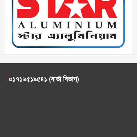
০১৭১৬৫১৯৫৪১ (বার্তা বিভাগ)