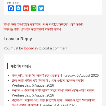
শেয়ার করুন
F
M
G
W
T
a
e
m
h
w
Post
চাঁদপুর সদর হাসপাতালে জুলাইয়ের প্রথম সপ্তাহে অক্সিজেন প্লান্ট স্থাপন
c
s
a
a
i
ফরিদগঞ্জ গ্রাম পুলিশদের মাঝে সুরক্ষা সামগ্রী বিতরণ
e
s
i
t
t
navigation
b
e
l
s
t
Leave a Reply
o
n
A
e
o
g
p
r
You must be
logged in
to post a comment.
k
e
p
r
সর্বশেষ সংবাদ
বাবলু ভাই, আপনি কি সত্যিই চলে গেলেন?
Thursday, 6 August 2026
চান্দ্র দরবার শরীফে দুই দিনব্যাপী ৫২তম এশয়াত সম্মেলন অনুষ্ঠিত
Wednesday, 5 August 2026
অধ্যক্ষ ও পরিচালনা কমিটি ছাড়াই চলছে চাঁদপুর আদর্শ হোমিওপ্যাথি কলেজ
Wednesday, 5 August 2026
প্রকৌশল প্রযুক্তি শিল্পে নতুন দিগন্তের সূচনা : উদ্বোধন হলো ‘ড্যাফোডিল
সিএই সেন্টার, বাংলাদেশ’
Tuesday, 4 August 2026