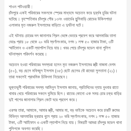
t
শাওন পাটওয়ারী :
চাঁদপুরে একই পরিবারের সকলকে স্প্রের মাধ্যমে অচেতন করে দুর্র্ধষ চুরির ঘটনা
:
ঘটেছে। বৃহস্পতিবার চাঁদপুর পৌর ১৩নং ওয়ার্ডের মুন্সিবাড়ি রোডের উকিলপাড়া
এলাকার মৃত নজরুল ইসলামের বাড়িতে এ দুর্ঘটনা ঘটে।
এই ঘটনায় চোরের দল জানালার গ্রিল ভেঙ্গে ভেতরে প্রবেশ করে আলমারির তালা
ভেঙে প্রায় ১৮ থেকে ২০ ভরি স্বর্ণালংকার, নগদ ১ লক্ষ ৫০ হাজার টাকা, ৩টি
স্মার্টফোন ও একটি ল্যাপটপ নিয়ে যায়। খবর পেয়ে চাঁদপুর মডেল থানা পুলিশ
ঘটনাস্থল পরিদর্শন করেছে।
অচেতন হওয়া পরিবারের সদস্যরা হলেন মৃত নজরুল ইসলামের স্ত্রী নাজমা বেগম
(৫০), বড় ছেলে মফিজুল ইসলাম (৩৫) ছোট ছেলের বৌ রাবেয়া সুলতানা (২১)।
তারা সকলেই প্রাথমিক চিকিৎসা নিয়েছেন।
ভুক্তভুগী পরিবারের সদস্য আমিনুল ইসলাম জানায়, প্রতিদিনের ন্যায় বুধবার রাতে
খাবার খেয়ে পরিবারের সকলে ঘুমিয়ে ছিল। রাতের কোনো এক সময় চোর চক্র বাড়ির
দুই পাশের জানালার গ্রিল কেটে ঘরে প্রবেশ করে।
এরপর তারা, আমাকে, আমার স্ত্রী, আমার মা, বড় ভাইকে অচেতন করে চারটি রুমের
বিভিন্ন আলমারির ড্রয়ার খুলে প্রায় ২০ ভরি স্বর্ণালংকার, নগদ ১ লক্ষ ৫০ হাজার
টাকা, ৩টি স্মার্টফোন ও একটি ল্যাপটপ নিয়ে যায়। বিষয়টি আমরা চাঁদপুর মডেল থানা
পুলিশকে অবগত করেছি।