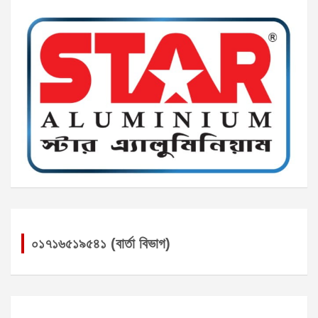
০১৭১৬৫১৯৫৪১ (বার্তা বিভাগ)