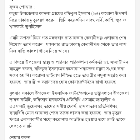
t
সুজন পোদ্দার :
:
কচুয়া উপজেলার কাদলা গ্রামের রফিকুল ইসলাম (৬৫) করোনা উপসর্গ
নিয়ে ঢাকায় মৃত্যুবরণ করেন। তিনি কয়েকদিন যাবৎ সর্দি, কাশি, জ্বর ও
শ্বাসকষ্টে ভুগছিলেন।
এমনি উপসর্গ নিয়ে গত মঙ্গলবার রাত ঢাকার কেরানীগঞ্জ এলাকায় শেষ
নিঃশ্বাস ত্যাগ করেন। মঙ্গলবার রাত ঢাকাস্থ কেরানীগঞ্জ থেকে তার লাশ
নিজ বাড়ি কাদলা গ্রামে নিয়ে আসে।
এ বিষয়ে উপজেলা স্বাস্থ্য ও পরিবার পরিকল্পনা কর্মকর্তা ডা. সালাউদ্দিন
মাহমুদ বলেন, রফিকুল ইসলামের করোনা শনাক্তের নমুনা সংগ্রহ করা
সম্ভব হয় নি। করোনা ভাইরাস নিশ্চিত হতে তার স্ত্রীর নমুনা সংগ্রহ করা
হয়েছে। তার স্ত্রী ও সন্তানদের হোম কোয়ারেন্টাইনে রাখা হয়েছে।
বুধবার সকালে উপজেলা ইসলামিক ফাউন্ডেশনের তত্ত্বাবধানে উপজেলা
দাফন কমিটি, অফিসার ইনচার্জের প্রতিনিধি এসআই জাহাঙ্গীর ও
এএসআই জুয়েলসহ তাদের সঙ্গীয় ফোর্স, হাসপাতাল প্রতিনিধিসহ
স্বাস্থ্যবিধি মেনে জানাজা শেষে তাকে দাফন করা হয়েছে। তার মৃত্যুর
খবরে এলাকাবাসীর মধ্যে করোনায় আতঙ্কিত হওয়ার ভয়ে কেউ তাকে
দেখতে যায়নি।
শেয়ার করুন