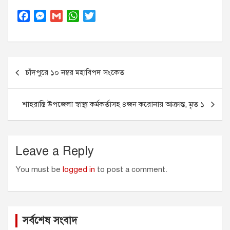
F
M
G
W
T
a
e
m
h
w
c
s
a
a
i
e
s
i
t
t
Post
b
e
l
s
t
চাঁদপুরে ১০ নম্বর মহাবিপদ সংকেত
o
n
A
e
navigation
o
g
p
r
k
e
p
শাহরাস্তি উপজেলা স্বাস্থ্য কর্মকর্তাসহ ৪জন করোনায় আক্রান্ত, মৃত ১
r
Leave a Reply
You must be
logged in
to post a comment.
সর্বশেষ সংবাদ