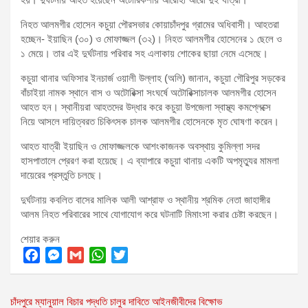
নিহত আলমগীর হোসেন কচুয়া পৌরসভার কোয়াচাঁদপুর গ্রামের অধিবাসী। আহতরা
হচ্ছেন- ইয়াছিন (৩০) ও মোফাজ্জল (৩২)। নিহত আলমগীর হোসেনের ১ ছেলে ও
১ মেয়ে। তার এই দুর্ঘটনায় পরিবার সহ এলাকায় শোকের ছায়া নেমে এসেছে।
কচুয়া থানার অফিসার ইনচার্জ ওয়ালী উল্লাহ (অলি) জানান, কচুয়া গৌরিপুর সড়কের
বাঁচাইয়া নামক স্থানে বাস ও অটোরিক্সা সংঘর্ষে অটোরিক্সাচালক আলমগীর হোসেন
আহত হন। স্থানীয়রা আহতদের উদ্ধার করে কচুয়া উপজেলা স্বাস্থ্য কমপ্লেক্সে
নিয়ে আসলে দায়িত্বরত চিকিৎসক চালক আলমগীর হোসেনকে মৃত ঘোষণা করেন।
আহত যাত্রী ইয়াছিন ও মোফাজ্জলকে আশংকাজনক অবস্থায় কুমিল্লা সদর
হাসপাতালে প্রেরণ করা হয়েছে। এ ব্যাপারে কচুয়া থানায় একটি অপমৃত্যুর মামলা
দায়েরের প্রস্তুতি চলছে।
দুর্ঘটনায় কবলিত বাসের মালিক আলী আশ্রাফ ও স্থানীয় শ্রমিক নেতা জাহাঙ্গীর
আলম নিহত পরিবারের সাথে যোগাযোগ করে ঘটনাটি মিমাংসা করার চেষ্টা করছেন।
শেয়ার করুন
F
M
G
W
T
a
e
m
h
w
Post
চাঁদপুরে ম্যানুয়াল বিচার পদ্ধতি চালুর দাবিতে আইনজীবীদের বিক্ষোভ
c
s
a
a
i