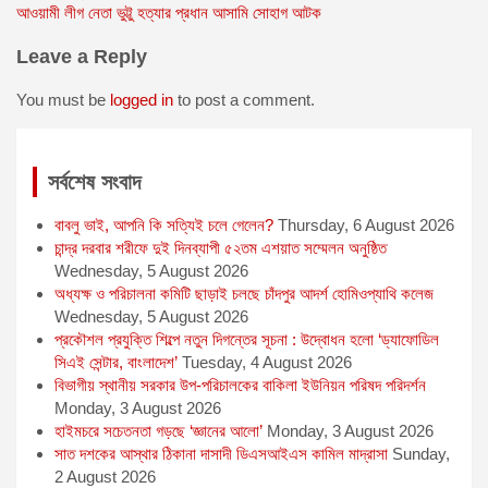
আওয়ামী লীগ নেতা ভুট্টু হত্যার প্রধান আসামি সোহাগ আটক
e
s
i
t
t
navigation
b
e
l
s
t
Leave a Reply
o
n
A
e
o
g
p
r
You must be
logged in
to post a comment.
k
e
p
r
সর্বশেষ সংবাদ
বাবলু ভাই, আপনি কি সত্যিই চলে গেলেন?
Thursday, 6 August 2026
চান্দ্র দরবার শরীফে দুই দিনব্যাপী ৫২তম এশয়াত সম্মেলন অনুষ্ঠিত
Wednesday, 5 August 2026
অধ্যক্ষ ও পরিচালনা কমিটি ছাড়াই চলছে চাঁদপুর আদর্শ হোমিওপ্যাথি কলেজ
Wednesday, 5 August 2026
প্রকৌশল প্রযুক্তি শিল্পে নতুন দিগন্তের সূচনা : উদ্বোধন হলো ‘ড্যাফোডিল
সিএই সেন্টার, বাংলাদেশ’
Tuesday, 4 August 2026
বিভাগীয় স্থানীয় সরকার উপ-পরিচালকের বাকিলা ইউনিয়ন পরিষদ পরিদর্শন
Monday, 3 August 2026
হাইমচরে সচেতনতা গড়ছে ‘জ্ঞানের আলো’
Monday, 3 August 2026
সাত দশকের আস্থার ঠিকানা দাসাদী ডিএসআইএস কামিল মাদ্রাসা
Sunday,
2 August 2026