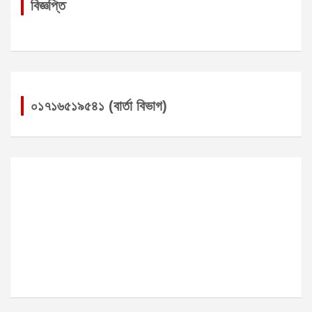
বিজ্ঞপ্তি
০১৭১৬৫১৯৫৪১ (বার্তা বিভাগ)