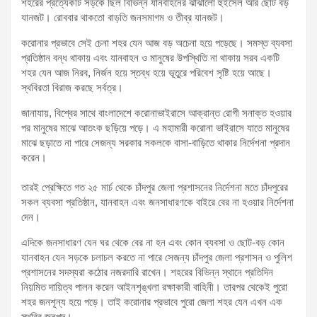
শহরের প্রত্যেকটি সড়কে ছিল বিভিন্ন যানবাহনের ঝাঁঝালো হুইসেল আর ছোট বড়
যানজট। রোববার থাকতো বাড়তি জনসমাগম ও তীব্র যানজট।
করোনার প্রভাবে সেই চেনা শহর যেন আজ বড় অচেনা হয়ে পড়েছে। সমস্ত ব্যবসা
প্রতিষ্ঠান বন্ধ থাকায় এবং যানবাহন ও মানুষের উপস্থিতি না থাকায় সরব একটি
শহর যেন আজ নিরব, নির্জন হয়ে স্তব্ধ হয়ে ভূতুরে পরিবেশ সৃষ্টি হয়ে আছে।
স্থবিরতা বিরাজ করছে সর্বত্র।
জানাযায়, বিশ্বের সাথে বাংলাদেশে করোনাভাইরাসে আক্রান্ত রোগী সনাক্ত হওয়ার
পর মানুষের মাঝে আতংক ছড়িয়ে পড়ে। এ মহামারী করোনা ভাইরাসে যাতে মানুষের
মাঝে ছড়াতে না পারে সেজন্য সরকার সকলকে বাসা-বাড়িতে থাকার নির্দেশনা প্রদান
করেন।
তারই প্রেক্ষিতে গত ২৫ মার্চ থেকে চাঁদপুর জেলা প্রশাসনের নির্দেশনা মতে চাঁদপুরের
সকল ব্যবসা প্রতিষ্ঠান, যানবাহন এবং জনসাধারণকে বাইরে বের না হওয়ার নির্দেশনা
দেন।
এদিকে জনসাধারণ যেন ঘর থেকে বের না হন এবং কোন ব্যবসা ও ছোট-বড় কোন
যানবাহন যেন সড়কে চলাচল করতে না পারে সেজন্য চাঁদপুর জেলা প্রশাসন ও পুলিশ
প্রশাসনের সদস্যরা কঠোর নজরদারি রাখেন। শহরের বিভিন্ন স্থানে প্রতিদিন
নিয়মিত দায়িত্ব পালন করেন আইনশৃঙ্খলা রক্ষাকারী বাহিনী। তারপর থেকেই পুরো
শহর জনশূন্য হয়ে পড়ে। তাই করোনার প্রভাবে পুরো জেলা শহর যেন এখন এক
স্থবির জনপদ।