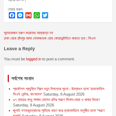
শেয়ার করুন
F
M
G
W
T
a
e
m
h
w
Post
সন্দেহভাজন তরুণ করোনায় আক্রান্ত নন
c
s
a
a
i
ঢাকা থেকে চাঁদপুর আসা লোকজনকে হোম কোয়ারেন্টাইনে থাকতে হবে : সিএস
e
s
i
t
t
navigation
b
e
l
s
t
Leave a Reply
o
n
A
e
o
g
p
r
You must be
logged in
to post a comment.
k
e
p
r
সর্বশেষ সংবাদ
প্রকৌশল প্রযুক্তি শিল্পে নতুন দিগন্তের সূচনা : উদ্বোধন হলো ‘ড্যাফোডিল
সিএই সেন্টার, বাংলাদেশ’
Saturday, 8 August 2026
৯৭ ব্যাচের বন্ধু সাদ্দাম হোসেন রনির স্মরণে মিলাদ-দোয়া ও খাবার বিতরণ
Saturday, 8 August 2026
জুলাই গণঅভ্যুত্থানের স্মৃতিকে ধারণ করে ড্যাফোডিলে অনুষ্ঠিত হলো ‘স্মরণে
জুলাই’
Saturday, 8 August 2026