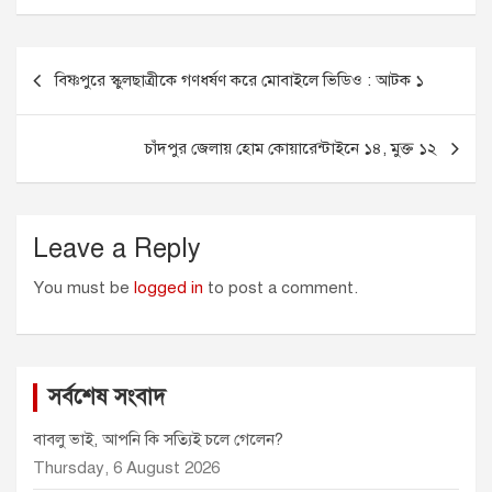
c
s
a
a
i
e
s
i
t
t
Post
b
e
l
s
t
বিষ্ণপুরে স্কুলছাত্রীকে গণধর্ষণ করে মোবাইলে ভিডিও : আটক ১
o
n
A
e
navigation
o
g
p
r
k
e
p
চাঁদপুর জেলায় হোম কোয়ারেন্টাইনে ১৪, মুক্ত ১২
r
Leave a Reply
You must be
logged in
to post a comment.
সর্বশেষ সংবাদ
বাবলু ভাই, আপনি কি সত্যিই চলে গেলেন?
Thursday, 6 August 2026