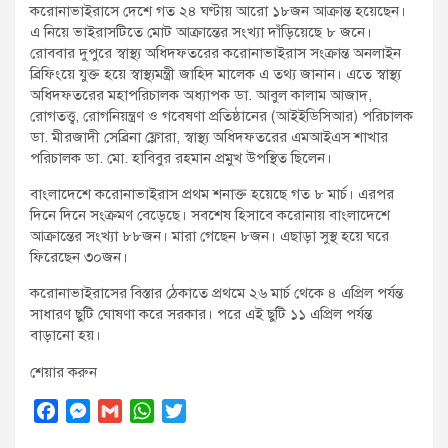
করোনাভাইরাসে দেশে গত ২৪ ঘণ্টায় আরো ১৮জন আক্রান্ত হয়েছেন।
t
এ নিয়ে ভাইরাসটিতে মোট আক্রান্তের সংখ্যা দাঁড়িয়েছে ৮ জনে।
:
রোববার দুপুরে স্বাস্থ্য অধিদফতরের করোনাভাইরাস সংক্রান্ত অনলাইন
ব্রিফিংয়ে যুক্ত হয়ে স্বাস্থ্যমন্ত্রী জাহিদ মালেক এ তথ্য জানান। এতে স্বাস্থ্য
অধিদফতরের মহাপরিচালক অধ্যাপক ডা. আবুল কালাম আজাদ,
রোগতত্ত্ব, রোগনিয়ন্ত্রণ ও গবেষণা প্রতিষ্ঠানের (আইইডিসিআর) পরিচালক
ডা. মীরজাদী সেব্রিনা ফ্লোরা, স্বাস্থ্য অধিদফতরের এমআইএস শাখার
পরিচালক ডা. মো. হাবিবুর রহমান প্রমুখ উপস্থিত ছিলেন।
বাংলাদেশে করোনাভাইরাস প্রথম শনাক্ত হয়েছে গত ৮ মার্চ। এরপর
দিনে দিনে সংক্রমণ বেড়েছে। সবশেষ হিসাবে করোনায় বাংলাদেশে
আক্রান্তের সংখ্যা ৮৮জন। মারা গেছেন ৮জন। এছাড়া সুস্থ হয়ে ঘরে
ফিরেছেন ৩০জন।
করোনাভাইরাসের বিস্তার ঠেকাতে প্রথমে ২৬ মার্চ থেকে ৪ এপ্রিল পর্যন্ত
সাধারণ ছুটি ঘোষণা করে সরকার। পরে এই ছুটি ১১ এপ্রিল পর্যন্ত
বাড়ানো হয়।
শেয়ার করুন
F
M
G
W
T
a
e
m
h
w