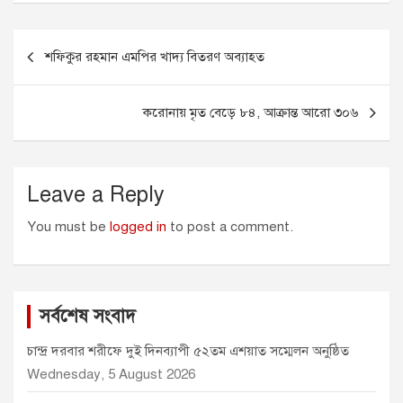
c
s
a
a
i
e
s
i
t
t
Post
b
e
l
s
t
শফিকুর রহমান এমপির খাদ্য বিতরণ অব্যাহত
o
n
A
e
navigation
o
g
p
r
k
e
p
করোনায় মৃত বেড়ে ৮৪, আক্রান্ত আরো ৩০৬
r
Leave a Reply
You must be
logged in
to post a comment.
সর্বশেষ সংবাদ
চান্দ্র দরবার শরীফে দুই দিনব্যাপী ৫২তম এশয়াত সম্মেলন অনুষ্ঠিত
Wednesday, 5 August 2026