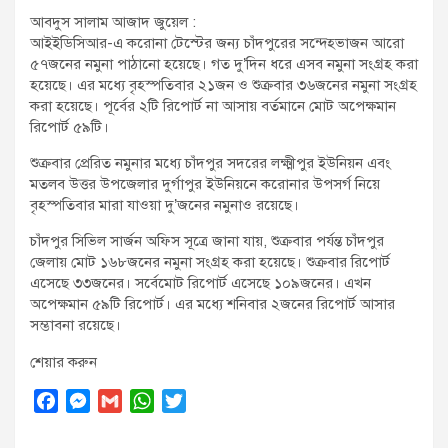
t
আবদুস সালাম আজাদ জুয়েল :
:
আইইডিসিআর-এ করোনা টেস্টের জন্য চাঁদপুরের সন্দেহভাজন আরো
৫৭জনের নমুনা পাঠানো হয়েছে। গত দু’দিন ধরে এসব নমুনা সংগ্রহ করা
হয়েছে। এর মধ্যে বৃহস্পতিবার ২১জন ও শুক্রবার ৩৬জনের নমুনা সংগ্রহ
করা হয়েছে। পূর্বের ২টি রিপোর্ট না আসায় বর্তমানে মোট অপেক্ষমান
রিপোর্ট ৫৯টি।
শুক্রবার প্রেরিত নমুনার মধ্যে চাঁদপুর সদরের লক্ষ্মীপুর ইউনিয়ন এবং
মতলব উত্তর উপজেলার দুর্গাপুর ইউনিয়নে করোনার উপসর্গ নিয়ে
বৃহস্পতিবার মারা যাওয়া দু’জনের নমুনাও রয়েছে।
চাঁদপুর সিভিল সার্জন অফিস সূত্রে জানা যায়, শুক্রবার পর্যন্ত চাঁদপুর
জেলায় মোট ১৬৮জনের নমুনা সংগ্রহ করা হয়েছে। শুক্রবার রিপোর্ট
এসেছে ৩৩জনের। সর্বেমোট রিপোর্ট এসেছে ১০৯জনের। এখন
অপেক্ষমান ৫৯টি রিপোর্ট। এর মধ্যে শনিবার ২জনের রিপোর্ট আসার
সম্ভাবনা রয়েছে।
শেয়ার করুন
F
M
G
W
T
a
e
m
h
w