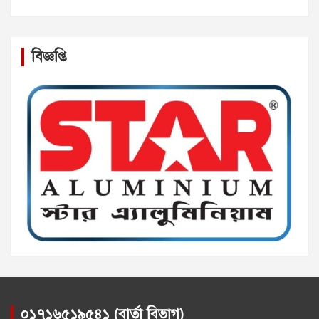
বিজ্ঞপ্তি
০১৭১৬৫১৯৫৪১ (বার্তা বিভাগ)