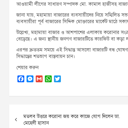
আওয়ামী লীগের সাধারণ সম্পাদক মো. কামাল হাজীসহ বাজার 
জানা যায়, মহামায়া বাজারের ব্যবসায়ীদের নিয়ে সম্মিলিত স
ব্যবসায়ীরা পূর্ব বাজারের সিদ্দিক মোক্তারের মার্কেট মাঠে সক
উল্লেখ্য, মহামায়া বাজার ও আশপাশের এলাকায় করোনার সংক্রমণ,
বেড়েছে। এ জন্য স্থানীয় জনগণ বাজারটিতে কারফিউ বা কড়া
এরপর দ্রুততম সময়ে এই সিদ্ধান্ত আসলো বাজারটি বন্ধ ঘোষণা।
সিদ্ধান্তের শতভাগ বাস্তবায়ন চান।
শেয়ার করুন
F
M
G
W
T
a
e
m
h
w
c
s
a
a
i
e
s
i
t
t
b
e
l
s
t
Post
o
n
A
e
মতলব উত্তরে করোনা জয় করে কাজে যোগ দিলেন ডা.
navigation
o
g
p
r
মেহেদী হাসান
k
e
p