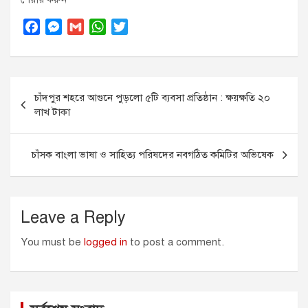
F
M
G
W
T
a
e
m
h
w
c
s
a
a
i
Post
e
s
i
t
t
চাঁদপুর শহরে আগুনে পুড়লো ৫টি ব্যবসা প্রতিষ্ঠান : ক্ষয়ক্ষতি ২০
navigation
b
e
l
s
t
লাখ টাকা
o
n
A
e
o
g
p
r
চাঁসক বাংলা ভাষা ও সাহিত্য পরিষদের নবগঠিত কমিটির অভিষেক
k
e
p
r
Leave a Reply
You must be
logged in
to post a comment.