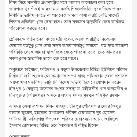
বিষয় নিয়ে মাননীয় প্রধানমন্ত্রীর সঙ্গে আলাপ আলোচনা করা হবে।
তারপরে খুব শীঘ্রই আমরা মনে করছি শিক্ষাপ্রতিষ্ঠান খুলে দিতে পারব।
নির্ধারিত তারিখ বলতে না পারলেও আমরা আশা করছি চলতি মাসেই
শিক্ষার প্রতিষ্ঠান খুলে দেয়া হবে। তবে সকলের স্বাস্থ্যবিধি মেনে কার্যক্রম
পরিচালনা করতে হবে।
শ্রেণিকক্ষে পাঠদানের বিষয়ে মন্ত্রী বলেন, করণা পরিস্থিতি বিবেচনায়
যেভাবে যতটুকু ক্লাস নেয়া সম্ভব আমরা কতটুকু করবো। যত দ্রুত করোনা
পরিস্থিতি থেকে আমরা স্বাভাবিকে যেতে পারবো ততো দ্রুত আমাদের
সকল ক্লাস স্বাভাবিক ভাবে শুরু হয়ে যাবে।
অনুষ্ঠানে হাইমচর, ফরিদগঞ্জ ও কচুয়া উপজেলার বিভিন্ন ইউনিয়ন পরিষদ
নির্বাচনে জয়ী ৩১জন চেয়ারম্যানকে শপথ বাক্য পাঠ করান জেলা প্রশাসক
অঞ্জনা খান মজলিশ। ভার্চুয়ালি বিশেষ অতিথি হিসেবে যোগদান করেন
চাঁদপুর-১ (কচুয়া) আসনের সংসদ সদস্য ড. মহীউদ্দীন খান আলমগীর ও
চাঁদপুর-৪ (ফরিদগঞ্জ) আসনের সংসদ সদস্য মুহম্মদ শফিকুর রহমান।
এ সময় জেলা প্রশাসন মিলন মাহমুদ, চাঁদপুর পৌরসভার মেয়র জিল্লুর
রহমান জুয়েল, হাইমচর উপজেলা পরিষদ চেয়ারম্যান নুর হোসেন
পাটওয়ারী, ফরিদগঞ্জ উপজেলা পরিষদ চেয়ারম্যান অ্যাড. জাহিদুুল
ইসলাম রোমানসহ বিভিন্ন স্তরে লোকজন উপস্থিত ছিলেন।
শেয়ার করুন