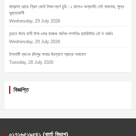
মাদ্রাসা রোডে গ্রিল কেটে টাকা-স্বর্ণ চুরি : ২ মাসেও অগ্রগতি নেই মামলার, ক্ষুব্ধ
ভুক্তভোগী
Wednesday, 29 July 2026
লন্ডনে উম্মে হানী উপা-ওমর ফারুক অনিক দম্পতির ব্যারিস্টার এট ল অর্জন
Wednesday, 29 July 2026
ইসলামী ব্যাংক চাঁদপুর শাখার উদ্যোগে গ্রাহক সমাবেশ
Tuesday, 28 July 2026
বিজ্ঞপ্তি
০১৭১৬৫১৯৫৪১ (বার্তা বিভাগ)