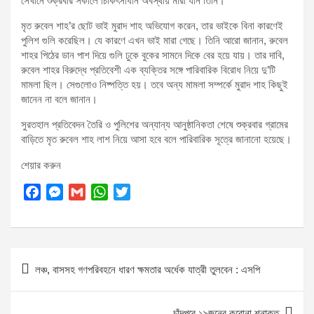
সেখানে শুক্রবার সকালে চিকিৎসাধীন অবস্থায় মারা যান তিনি।
মৃত রুবেল শাহ’র ছোট ভাই মুরাদ শাহ অভিযোগ করেন, তার ভাইকে বিনা কারণেই
পুলিশ গুলি করেছিল। যে কারণে এখন ভাই মারা গেছে। তিনি আরো জানান, রুবেল
শাহর পিঠের ডান পাশ দিয়ে গুলি ঢুকে বুকের সামনে দিকে বের হয়ে যায়। তার দাবি,
রুবেল শাহর বিরুদ্ধে প্রতিবেশী এক ব্যক্তির সঙ্গে পারিবারিক বিরোধ নিয়ে দু’টি
মামলা ছিল। সেগুলোও নিষ্পত্তি হয়। তবে অন্য মামলা সম্পর্কে মুরাদ শাহ কিছুই
জানেন না বলে জানান।
সুরতহাল প্রতিবেদন তৈরি ও পুলিশের অন্যান্য আনুষ্ঠানিকতা শেষে শুক্রবার গ্রামের
বাড়িতে মৃত রুবেল শাহ লাশ নিয়ে আসা হবে বলে পারিবারিক সূত্রে জানানো হয়েছে।
শেয়ার করুন
F
M
G
W
T
a
e
m
h
w
c
s
a
a
i
e
s
i
t
t
Post
b
e
l
s
t
লঞ্চ, বাসসহ গণপরিবহনে ধারণ ক্ষমতার অর্ধেক যাত্রী তুলবেন : এসপি
o
n
A
e
navigation
o
g
p
r
k
e
p
চাঁদপুরে ১৯জনের করোনা শনাক্ত