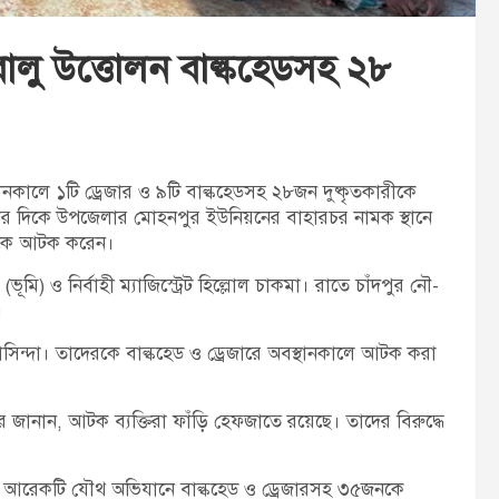
ালু উত্তোলন বাল্কহেডসহ ২৮
নকালে ১টি ড্রেজার ও ৯টি বাল্কহেডসহ ২৮জন দুষ্কৃতকারীকে
টার দিকে উপজেলার মোহনপুর ইউনিয়নের বাহারচর নামক স্থানে
েরকে আটক করেন।
ি) ও নির্বাহী ম্যাজিস্ট্রেট হিল্লোল চাকমা। রাতে চাঁদপুর নৌ-
।
বাসিন্দা। তাদেরকে বাল্কহেড ও ড্রেজারে অবস্থানকালে আটক করা
ানান, আটক ব্যক্তিরা ফাঁড়ি হেফজাতে রয়েছে। তাদের বিরুদ্ধে
শের আরেকটি যৌথ অভিযানে বাল্কহেড ও ড্রেজারসহ ৩৫জনকে