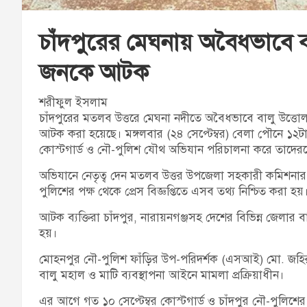
চাঁদপুরের মেঘনায় অবৈধভাবে ব
জনকে আটক
শরীফুল ইসলাম
চাঁদপুরের মতলব উত্তরে মেঘনা নদীতে অবৈধভাবে বালু উত্তোল
আটক করা হয়েছে। মঙ্গলবার (২৪ সেপ্টেম্বর) বেলা পৌনে ১২
কোস্টগার্ড ও নৌ-পুলিশ যৌথ অভিযান পরিচালনা করে তাদ
অভিযানে নেতৃত্ব দেন মতলব উত্তর উপজেলা সহকারী কমিশনার (ভূম
পুলিশের পক্ষ থেকে প্রেস বিজ্ঞপ্তিতে এসব তথ্য নিশ্চিত করা হয়
আটক ব্যক্তিরা চাঁদপুর, নারায়নগঞ্জসহ দেশের বিভিন্ন জেলার 
হয়।
মোহনপুর নৌ-পুলিশ ফাঁড়ির উপ-পরিদর্শক (এসআই) মো. জহির জ
বালু মহাল ও মাটি ব্যবস্থাপনা আইনে মামলা প্রক্রিয়াধীন।
এর আগে গত ১০ সেপ্টেম্বর কোস্টগার্ড ও চাঁদপুর নৌ-পুলি