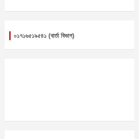
০১৭১৬৫১৯৫৪১ (বার্তা বিভাগ)