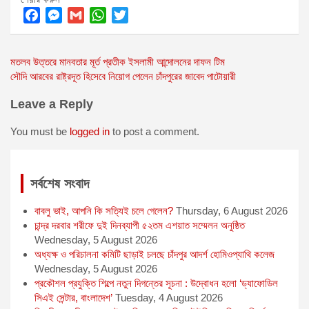
F
M
G
W
T
a
e
m
h
w
Post
মতলব উত্তরে মানবতার মূর্ত প্রতীক ইসলামী আন্দোলনের দাফন টিম
c
s
a
a
i
সৌদি আরবের রাষ্ট্রদূত হিসেবে নিয়োগ পেলেন চাঁদপুরের জাবেদ পাটোয়ারী
e
s
i
t
t
navigation
b
e
l
s
t
Leave a Reply
o
n
A
e
o
g
p
r
You must be
logged in
to post a comment.
k
e
p
r
সর্বশেষ সংবাদ
বাবলু ভাই, আপনি কি সত্যিই চলে গেলেন?
Thursday, 6 August 2026
চান্দ্র দরবার শরীফে দুই দিনব্যাপী ৫২তম এশয়াত সম্মেলন অনুষ্ঠিত
Wednesday, 5 August 2026
অধ্যক্ষ ও পরিচালনা কমিটি ছাড়াই চলছে চাঁদপুর আদর্শ হোমিওপ্যাথি কলেজ
Wednesday, 5 August 2026
প্রকৌশল প্রযুক্তি শিল্পে নতুন দিগন্তের সূচনা : উদ্বোধন হলো ‘ড্যাফোডিল
সিএই সেন্টার, বাংলাদেশ’
Tuesday, 4 August 2026