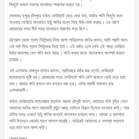
কিছুটা কমলে তারপর যানবাহন পারাপার করতে হয়।
সোমবার দুপুরে চাঁদপুরে হরিনা ফেরিঘাটে যেয়ে দেখা যায়, ভাটায় পানি কিছুটা কমে
যাওয়ায় ফেরিতে যানবাহন হাটু পানির মধ্যে দিয়ে উঠা-নামা করছে। এর আগে
জোয়ারের সময় দীর্ঘ সময় যানবাহন পারাপার বন্ধ ছিল।
চট্টগ্রাম থেকে গ্যাস সিলিন্ডার নিয়ে আসা গাড়িচালক জহির বলেন, আমি প্রতি মাসে
এই ঘাট দিয়ে গ্যাস সিলিন্ডার নিয়ে যাই। এই বর্ষায় এসে দেখি এই পাড়ে ফেরিতে
উঠার জায়গায় বেশ পানি জমে আছে। পানি কমার জন্য অনেকক্ষণ অপেক্ষা করতে
হয়েছে।
ওই এলাকার নাজমুল হাসান জানান, প্রতিবছর বর্ষার শুরু হলেই ফেরিঘাটে
জলাবদ্ধতা সৃষ্টি হয়। জোয়ারের সময় ফেরিঘাটে পানি বেশি থাকলে ফেরি বন্ধ হয়ে
যায়। আবার পানি কমলে যান চলাচল শুরু হয়। এটার স্থায়ী সমাধান চায়
এলাকাবাসী।
হরিনা ফেরিঘাটের ম্যানেজার ফয়সাল আলম চৌধুরী বলেন, জোয়ারে পানি বৃদ্ধি পেলে
আমাদের ঘাটের পাশে আরেকটি পন্টুুন আছে সেটাকে বিকল্প হিসেবে ব্যবহার করি। আর
ভাটার সময় এখানে হাটু পানির মধ্যেই যানবাহন চলাচল করে। আমরা এ ব্যাপারে
পানি উন্নয়ন বোর্ডের সাথে আলাপ করেছি। অচিরেই আমাদের এ সমস্যা সমাধান
হয়ে যাবে বলে আশা করি।
শেয়ার করুন