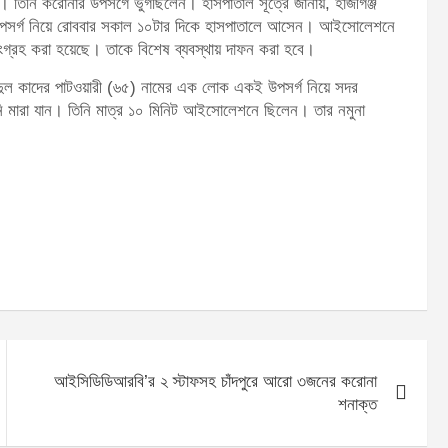
। তিনি করোনার উপসর্গে ভুগছিলেন। হাসপাতাল সূত্রে জানায়, হাজীগঞ্জ
 উপসর্গ নিয়ে রোববার সকাল ১০টার দিকে হাসপাতালে আসেন। আইসোলেশনে
ংগ্রহ করা হয়েছে। তাকে বিশেষ ব্যবস্থায় দাফন করা হবে।
ুল কাদের পাটওয়ারী (৬৫) নামের এক লোক একই উপসর্গ নিয়ে সদর
 মারা যান। তিনি মাত্র ১০ মিনিট আইসোলেশনে ছিলেন। তার নমুনা
আইসিডিডিআরবি’র ২ স্টাফসহ চাঁদপুরে আরো ৩জনের করোনা
শনাক্ত