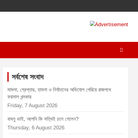
A
d
v
e
r
t
সর্বশেষ সংবাদ
i
মামলা, গ্রেপ্তার, হামলা ও নির্যাতনের অভিযোগ পেরিয়ে রাজপথে
s
ফয়সাল খন্দকার
e
Friday, 7 August 2026
m
বাবলু ভাই, আপনি কি সত্যিই চলে গেলেন?
e
Thursday, 6 August 2026
n