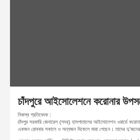
চাঁদপুরে আইসোলেশনে করোনার উপসর্গ
নিজস্ব প্রতিবেদক :
চাঁদপুর সরকারি জেনারেল (সদর) হাসপাতালের আইসোলেশন ওয়ার্ডে করোন
একজন রোববার সকালে ও অন্যজন বিকেলে মারা গেছেন। তাদের দু’জনের 