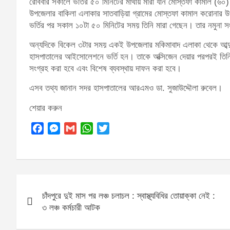
রোববার সকালে ভর্তির ৫০ মিনিটের মাথায় মারা যান মোস্তফা কামাল (৬০)
উপজেলার বাকিলা এলাকার সাতবাড়িয়া গ্রামের মোস্তফা কামাল করোনার
ভর্তির পর সকাল ১০টা ৫০ মিনিটের সময় তিনি মারা গেছেন। তার নমুনা স
অন্যদিকে বিকেল ৩টার সময় একই উপজেলার মকিমাবাদ এলাকা থেকে আব্দ
হাসপাতালের আইসোলেশনে ভর্তি হন। তাকে অক্সিজেন দেয়ার পরপরই তিনি
সংগ্রহ করা হবে এবং বিশেষ ব্যবস্থায় দাফন করা হবে।
এসব তথ্য জানান সদর হাসপাতালের আরএমও ডা. সুজাউদ্দৌলা রুবেল।
শেয়ার করুন
F
M
G
W
T
a
e
m
h
w
c
s
a
a
i
e
s
i
t
t
b
e
l
s
t
Post
o
n
A
e
চাঁদপুরে দুই মাস পর লঞ্চ চলাচল : স্বাস্থ্যবিধির তোয়াক্কা নেই :
navigation
o
g
p
r
৩ লঞ্চ কর্মচারী আটক
k
e
p
r