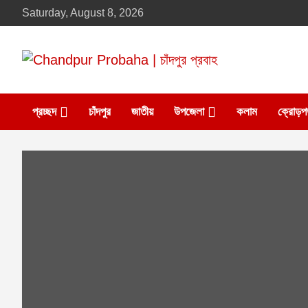
Skip
Saturday, August 8, 2026
to
content
Daily newspaper in chandpur
Chandpur Probaha |
প্রচ্ছদ
চাঁদপুর
জাতীয়
উপজেলা
কলাম
ক্রোড়প
চাঁদপুর প্রবাহ