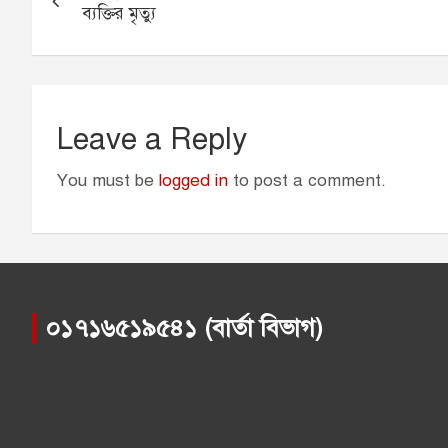
navigation
o
g
p
r
ব্যক্তির মৃত্যু
k
e
p
r
Leave a Reply
You must be
logged in
to post a comment.
০১৭১৬৫১৯৫৪১ (বার্তা বিভাগ)