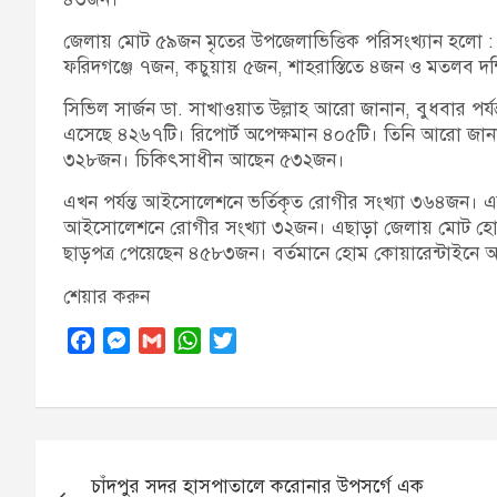
জেলায় মোট ৫৯জন মৃতের উপজেলাভিত্তিক পরিসংখ্যান হলো : 
ফরিদগঞ্জে ৭জন, কচুয়ায় ৫জন, শাহরাস্তিতে ৪জন ও মতলব দক
সিভিল সার্জন ডা. সাখাওয়াত উল্লাহ আরো জানান, বুধবার পর্য
এসেছে ৪২৬৭টি। রিপোর্ট অপেক্ষমান ৪০৫টি। তিনি আরো জানান,
৩২৮জন। চিকিৎসাধীন আছেন ৫৩২জন।
এখন পর্যন্ত আইসোলেশনে ভর্তিকৃত রোগীর সংখ্যা ৩৬৪জন। এর
আইসোলেশনে রোগীর সংখ্যা ৩২জন। এছাড়া জেলায় মোট হোম ক
ছাড়পত্র পেয়েছেন ৪৫৮৩জন। বর্তমানে হোম কোয়ারেন্টাইন
শেয়ার করুন
F
M
G
W
T
a
e
m
h
w
c
s
a
a
i
e
s
i
t
t
b
e
l
s
t
Post
o
n
A
e
চাঁদপুর সদর হাসপাতালে করোনার উপসর্গে এক