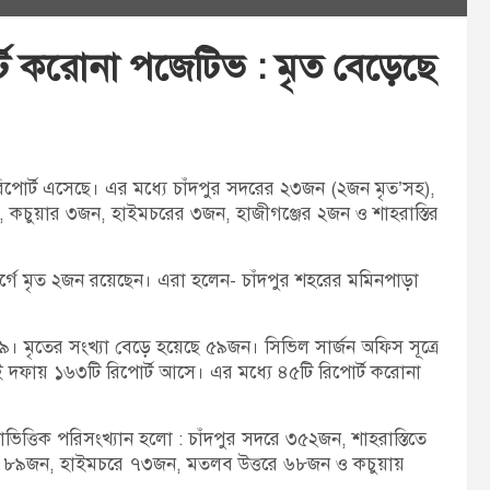
ট করোনা পজেটিভ : মৃত বেড়েছে
োর্ট এসেছে। এর মধ্যে চাঁদপুর সদরের ২৩জন (২জন মৃত’সহ),
 কচুয়ার ৩জন, হাইমচরের ৩জন, হাজীগঞ্জের ২জন ও শাহরাস্তির
র্গে মৃত ২জন রয়েছেন। এরা হলেন- চাঁদপুর শহরের মমিনপাড়া
৯। মৃতের সংখ্যা বেড়ে হয়েছে ৫৯জন। সিভিল সার্জন অফিস সূত্রে
ুই দফায় ১৬৩টি রিপোর্ট আসে। এর মধ্যে ৪৫টি রিপোর্ট করোনা
িত্তিক পরিসংখ্যান হলো : চাঁদপুর সদরে ৩৫২জন, শাহরাস্তিতে
জে ৮৯জন, হাইমচরে ৭৩জন, মতলব উত্তরে ৬৮জন ও কচুয়ায়