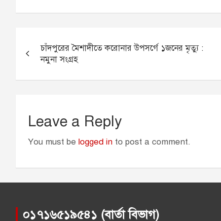
c
s
a
a
i
e
s
i
t
t
b
e
l
s
t
Post
o
n
A
e
চাঁদপুরের মৈশাদীতে করোনার উপসর্গে ১জনের মৃত্যু :
navigation
o
g
p
r
নমুনা সংগ্রহ
k
e
p
r
Leave a Reply
You must be
logged in
to post a comment.
০১৭১৬৫১৯৫৪১ (বার্তা বিভাগ)