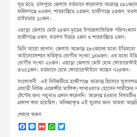
সূত্র মতে, চাঁদপুরে জেলায় বর্তমানে করোনায় আক্রান্ত ২৯০জ
ফরিদগঞ্জে ৪৪জন, শাহরাস্তিতে ২৩জন, হাজীগঞ্জে ২৩জন, মত
হাইমচরে ১০জন।
এছাড়া জেলায় মোট ২৪জন মৃতের উপজেলাভিত্তিক পরিসংখ্যান 
হাজীগঞ্জে ৪জন, মতলব উত্তরে ২জন ও শাহরাস্তিতে ২জন।
তিনি আরো জানান, জেলায় আক্রান্ত ২৯০জনের মধ্যে ইতিমধ্যে
আইসোলেশনে ভর্তিকৃত রোগীর সংখ্যা ১৪৯জন। এর মধ্যে ইতি
রোগীর সংখ্যা ২৮জন। এছাড়া জেলায় মোট হোম কোয়ারেন্টাইনে 
৩৬৫১জন। বর্তমানে হোম কোয়ারেন্টাইনে আছেন ৭২৪জন।
সংশোধনী : এই নিউজটিতে হাজীগঞ্জে আক্রান্ত হিসেবে ভুলবশত
প্রভাতী নিউজ এজেন্সীর মালিক) শাখাওয়াত হোসেন শামীমের ন
টেস্টের জন্য নমুনাও প্রদান করেননি। আক্রান্ত হওয়ার বিষয়টিও স
প্রকাশ করা হয়েছিল। অনিচ্ছাকৃত এই ভুলের জন্য আমরা আন্তর
শেয়ার করুন
F
M
G
W
T
a
e
m
h
w