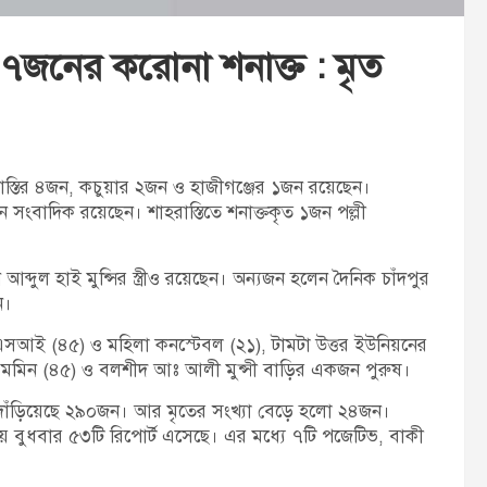
 ৭জনের করোনা শনাক্ত : মৃত
াস্তির ৪জন, কচুয়ার ২জন ও হাজীগঞ্জের ১জন রয়েছেন।
জন সংবাদিক রয়েছেন। শাহরাস্তিতে শনাক্তকৃত ১জন পল্লী
ব্দুল হাই মুন্সির স্ত্রীও রয়েছেন। অন্যজন হলেন দৈনিক চাঁদপুর
ন।
ন এসআই (৪৫) ও মহিলা কনস্টেবল (২১), টামটা উত্তর ইউনিয়নের
ঃ মমিন (৪৫) ও বলশীদ আঃ আলী মুন্সী বাড়ির একজন পুরুষ।
 দাঁড়িয়েছে ২৯০জন। আর মৃতের সংখ্যা বেড়ে হলো ২৪জন।
ানায় বুধবার ৫৩টি রিপোর্ট এসেছে। এর মধ্যে ৭টি পজেটিভ, বাকী