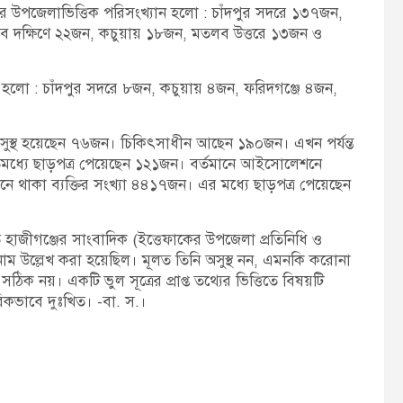
নের উপজেলাভিত্তিক পরিসংখ্যান হলো : চাঁদপুর সদরে ১৩৭জন,
লব দক্ষিণে ২২জন, কচুয়ায় ১৮জন, মতলব উত্তরে ১৩জন ও
হলো : চাঁদপুর সদরে ৮জন, কচুয়ায় ৪জন, ফরিদগঞ্জে ৪জন,
 সুস্থ হয়েছেন ৭৬জন। চিকিৎসাধীন আছেন ১৯০জন। এখন পর্যন্ত
মধ্যে ছাড়পত্র পেয়েছেন ১২১জন। বর্তমানে আইসোলেশনে
থাকা ব্যক্তির সংখ্যা ৪৪১৭জন। এর মধ্যে ছাড়পত্র পেয়েছেন
 হাজীগঞ্জের সাংবাদিক (ইত্তেফাকের উপজেলা প্রতিনিধি ও
াম উল্লেখ করা হয়েছিল। মূলত তিনি অসুস্থ নন, এমনকি করোনা
ঠিক নয়। একটি ভুল সূত্রের প্রাপ্ত তথ্যের ভিত্তিতে বিষয়টি
িকভাবে দুঃখিত। -বা. স.।