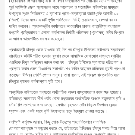
(ইকোনমিক ফিজিবিলিটি) এবং কারিগরি উপযোগিতা পর্যালোচনার উদ্যোগ গ্রহণের
পূর্বে সংশ্লিষ্ট জেলা প্রশাসনের সাথে আলোচনা ও সরেজমিন পরিদর্শনের মাধ্যমে
উপযুক্ত স্থান নির্বাচনসহ এ ব্যাপারে প্রাক-সম্ভাব্যতা যাচাইপূর্বক আগামী ৩০
(ত্রিশ) দিনের মধ্যে একটি পূর্ণাঙ্গ প্রতিবেদন নির্বাহী চেয়ারম্যান, বেপজা বরাবর
দাখিল করবেন। প্রধানমন্ত্রীর কার্যালয়ের আওতাধীন ঢাকার ধানমন্ডীস্থ বাংলাদেশ
রপ্তানী প্রক্রিয়াকরণ এলাকা কর্তৃপক্ষের নির্বাহী পরিচালক (প্রশাসন) সমীর বিশ্বাস
এ অফিস আদেশটিতে স্বাক্ষর করেছেন।
প্রধানমন্ত্রী চাঁদপুর থেকে যাওয়ার দুই দিন পর চাঁদপুরে ইপিজেড স্থাপনের সম্ভাব্যতা
যাচাইয়ের কমিটি গঠিত হওয়ায় বুধবার থেকে সামাজিক যোগাযোগ মাধ্যমে স্থানীয়
এমপিকে বিপুল অভিনন্দন জ্ঞাপন করা হয়। চাঁদপুরে ইপিজেড স্থাপনের পরিকল্পনা ও
প্রস্তাব করায় জেলা বিএনপির সভাপতি শেখ ফরিদ আহমেদ মানিকের ভূয়সী প্রশংসা
করেছেন বিভিন্ন শ্রেণি-পেশার মানুষ। তারা বলেন, এই প্রকল্প বাস্তবায়িত হলে
চাঁদপুরে ব্যাপক কর্মসংস্থান সৃষ্টি হবে।
অন্যদিকে হাইমচরের মধ্যচরে অর্থনৈতিক অঞ্চল বাস্তবায়নেও কাজ শুরু হয়েছে।
ইতিমধ্যে সরকারের শীর্ষ পর্যায় থেকে মধ্যচরের অর্থনৈতিক অঞ্চলে নতুনভাবে কৃষি ও
সৌর শিল্প স্থাপনের কাজ চলছে। সেখানে বৃহত্তম সৌর বিদ্যুৎ উৎপাদন কেন্দ্র
স্থাপন এবং একই সাথে কৃষি উৎপাদনের নতুন উদ্যোগ নেওয়া হয়েছে।
সংশ্লিষ্ট কর্তৃপক্ষ জানান, কিছু লোক উদ্দেশ্যে প্রণোদিতভাবে সামাজিক
যোগাযোগমাধ্যমে অপপ্রচার করছে যে, হাইমচরের ইপিজেড চাঁদপুর সদরে নিয়ে আসা
হচ্ছে। যা মোটেও সঠিক নয়। হাইমচরের অর্থনৈতিক অঞ্চল সেখানেই থাকছে।