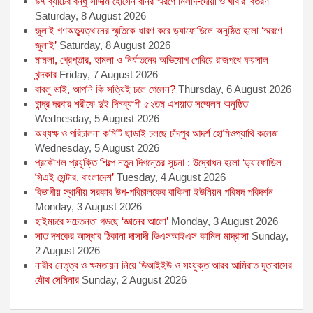
৯৭ ব্যাচের বন্ধু সাদ্দাম হোসেন রনির স্মরণে মিলাদ-দোয়া ও খাবার বিতরণ
Saturday, 8 August 2026
জুলাই গণঅভ্যুত্থানের স্মৃতিকে ধারণ করে ড্যাফোডিলে অনুষ্ঠিত হলো ‘স্মরণে
জুলাই’
Saturday, 8 August 2026
মামলা, গ্রেপ্তার, হামলা ও নির্যাতনের অভিযোগ পেরিয়ে রাজপথে ফয়সাল
খন্দকার
Friday, 7 August 2026
বাবলু ভাই, আপনি কি সত্যিই চলে গেলেন?
Thursday, 6 August 2026
চান্দ্র দরবার শরীফে দুই দিনব্যাপী ৫২তম এশয়াত সম্মেলন অনুষ্ঠিত
Wednesday, 5 August 2026
অধ্যক্ষ ও পরিচালনা কমিটি ছাড়াই চলছে চাঁদপুর আদর্শ হোমিওপ্যাথি কলেজ
Wednesday, 5 August 2026
প্রকৌশল প্রযুক্তি শিল্পে নতুন দিগন্তের সূচনা : উদ্বোধন হলো ‘ড্যাফোডিল
সিএই সেন্টার, বাংলাদেশ’
Tuesday, 4 August 2026
বিভাগীয় স্থানীয় সরকার উপ-পরিচালকের বাকিলা ইউনিয়ন পরিষদ পরিদর্শন
Monday, 3 August 2026
হাইমচরে সচেতনতা গড়ছে ‘জ্ঞানের আলো’
Monday, 3 August 2026
সাত দশকের আস্থার ঠিকানা দাসাদী ডিএসআইএস কামিল মাদ্রাসা
Sunday,
2 August 2026
নারীর নেতৃত্ব ও ক্ষমতায়ন নিয়ে ডিআইইউ ও সংযুক্ত আরব আমিরাত দূতাবাসের
যৌথ সেমিনার
Sunday, 2 August 2026