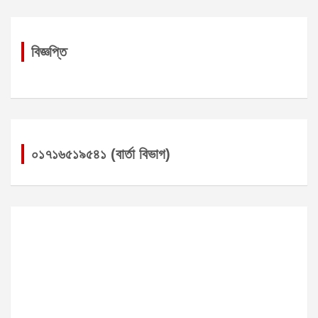
বিজ্ঞপ্তি
০১৭১৬৫১৯৫৪১ (বার্তা বিভাগ)