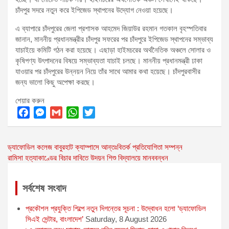
চাঁদপুর সদরে নতুন করে ইপিজেড স্থাপনের উদ্যোগ নেওয়া হয়েছে।
এ ব্যাপারে চাঁদপুরের জেলা প্রশাসক আহমেদ জিয়াউর রহমান গতকাল বৃহস্পতিবার
জানান, মাননীয় প্রধানমন্ত্রীর চাঁদপুর সফরের পর চাঁদপুরে ইপিজেড স্থাপনের সম্ভাব্য
যাচাইয়ে কমিটি গঠন করা হয়েছে। এছাড়া হাইমচরের অর্থনৈতিক অঞ্চলে সোলার ও
কৃষিপণ্য উৎপাদনের বিষয়ে সম্ভাব্যতা যাচাই চলছে। মাননীয় প্রধানমন্ত্রী ঢাকা
যাওয়ার পর চাঁদপুরের উন্নয়ন নিয়ে তাঁর সাথে আমার কথা হয়েছে। চাঁদপুরবাসীর
জন্য ভালো কিছু অপেক্ষা করছে।
শেয়ার করুন
F
M
G
W
T
a
e
m
h
w
Post
ড্যাফোডিল কলেজ বাবুরহাট ক্যাম্পাসে আন্তঃবিতর্ক প্রতিযোগিতা সম্পন্ন
c
s
a
a
i
রামিসা হত্যাকাণ্ডের বিচার দাবিতে উদয়ন শিশু বিদ্যালয়ে মানববন্ধন
e
s
i
t
t
navigation
b
e
l
s
t
o
n
A
e
সর্বশেষ সংবাদ
o
g
p
r
প্রকৌশল প্রযুক্তি শিল্পে নতুন দিগন্তের সূচনা : উদ্বোধন হলো ‘ড্যাফোডিল
k
e
p
সিএই সেন্টার, বাংলাদেশ’
Saturday, 8 August 2026
r