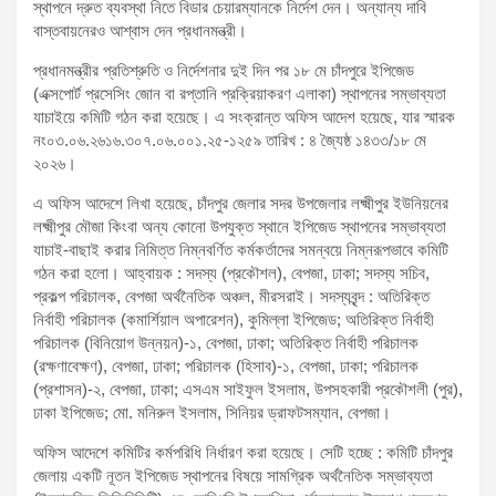
স্থাপনে দ্রুত ব্যবস্থা নিতে বিডার চেয়ারম্যানকে নির্দেশ দেন। অন্যান্য দাবি
বাস্তবায়নেরও আশ্বাস দেন প্রধানমন্ত্রী।
প্রধানমন্ত্রীর প্রতিশ্রুতি ও নির্দেশনার দুই দিন পর ১৮ মে চাঁদপুরে ইপিজেড
(এক্সপোর্ট প্রসেসিং জোন বা রপ্তানি প্রক্রিয়াকরণ এলাকা) স্থাপনের সম্ভাব্যতা
যাচাইয়ে কমিটি গঠন করা হয়েছে। এ সংক্রান্ত অফিস আদেশ হয়েছে, যার স্মারক
নং০৩.০৬.২৬১৬.৩০৭.০৬.০০১.২৫-১২৫৯ তারিখ : ৪ জ্যৈষ্ঠ ১৪৩৩/১৮ মে
২০২৬।
এ অফিস আদেশে লিখা হয়েছে, চাঁদপুর জেলার সদর উপজেলার লক্ষ্মীপুর ইউনিয়নের
লক্ষ্মীপুর মৌজা কিংবা অন্য কোনো উপযুক্ত স্থানে ইপিজেড স্থাপনের সম্ভাব্যতা
যাচাই-বাছাই করার নিমিত্ত নিম্নবর্ণিত কর্মকর্তাদের সমন্বয়ে নিম্নরূপভাবে কমিটি
গঠন করা হলো। আহ্বায়ক : সদস্য (প্রকৌশল), বেপজা, ঢাকা; সদস্য সচিব,
প্রকল্প পরিচালক, বেপজা অর্থনৈতিক অঞ্চল, মীরসরাই। সদস্যবৃন্দ : অতিরিক্ত
নির্বাহী পরিচালক (কমার্শিয়াল অপারেশন), কুমিল্লা ইপিজেড; অতিরিক্ত নির্বাহী
পরিচালক (বিনিয়োগ উন্নয়ন)-১, বেপজা, ঢাকা; অতিরিক্ত নির্বাহী পরিচালক
(রক্ষণাবেক্ষণ), বেপজা, ঢাকা; পরিচালক (হিসাব)-১, বেপজা, ঢাকা; পরিচালক
(প্রশাসন)-২, বেপজা, ঢাকা; এসএম সাইফুল ইসলাম, উপসহকারী প্রকৌশলী (পুর),
ঢাকা ইপিজেড; মো. মনিরুল ইসলাম, সিনিয়র ড্রাফটসম্যান, বেপজা।
অফিস আদেশে কমিটির কর্মপরিধি নির্ধারণ করা হয়েছে। সেটি হচ্ছে : কমিটি চাঁদপুর
জেলায় একটি নূতন ইপিজেড স্থাপনের বিষয়ে সামগ্রিক অর্থনৈতিক সম্ভাব্যতা