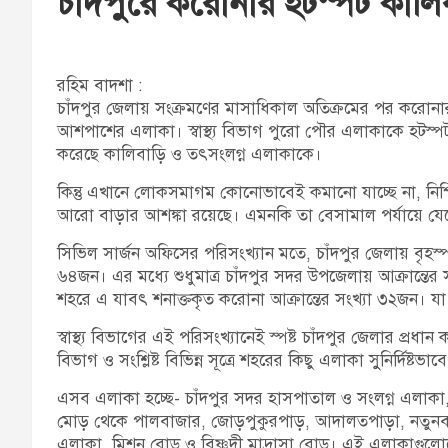
চাঁদপুরে করোনার হটস্পট কালি
রহিম বাদশা :
চাঁদপুর জেলায় সংক্রমণের মাসাধিকাল অতিক্রমের পর করোনা
আশপাশের এলাকা। স্বাস্থ্য বিভাগ পুরো পৌর এলাকাকে হটস্পট
করেছে কালিবাড়ি ও তৎসংলগ্ন এলাকাকে।
কিন্তু এখানে লোকসমাগম কোনোভাবেই কমানো যাচ্ছে না, নিশ্চি
আরো বাড়ার আশঙ্কা রয়েছে। এমনকি তা বেসামাল পর্যায়ে য
সিভিল সার্জন অফিসের পরিসংখ্যান মতে, চাঁদপুর জেলায় বৃহস্প
৬৪জন। এর মধ্যে শুধুমাত্র চাঁদপুর সদর উপজেলায় আক্রান্তের 
শহরে এ যাবৎ শনাক্তকৃত করোনা আক্রান্তের সংখ্যা ৩২জন। যা 
স্বাস্থ্য বিভাগের এই পরিসংখ্যানেই স্পষ্ট চাঁদপুর জেলার প্রধা
বিভাগ ও সংশ্লিষ্ট বিভিন্ন সূত্রে শহরের কিছু এলাকা সুুনির্দিষ্
এসব এলাকা হচ্ছে- চাঁদপুর সদর হাসপাতাল ও সংলগ্ন এলাকা, স
মোড় থেকে পালবাজার, জোড়পুকুরপাড়, আদালতপাড়া, নতুনবাজ
এলাকা, মিশন রোড ও বিষ্ণুদী মাদ্রাসা রোড। এই এলাকাগুলো