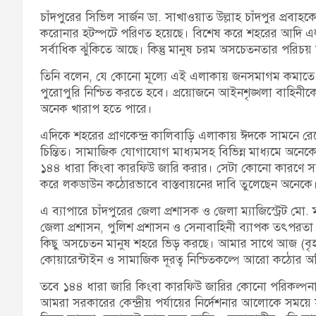
চাঁদপুরের সিভিল সার্জন ডা. সাখাওয়াত উল্লাহ চাঁদপুর প্রবা
করোনার হটস্পটে পরিণত হয়েছে। বিশেষ করে শহরের আদি এল
সর্বাধিক ঝুঁকিতে আছে। কিন্তু মানুষ চরম অসচেতনতার পরিচয় 
তিনি বলেন, যে কোনো মূল্যে এই এলাকায় জনসমাগম কমাতে হ
পুরোপুরি নিশ্চিত করতে হবে। প্রয়োজনে আইনশৃঙ্খলা বাহি
অনেক খারাপ হতে পারে।
এদিকে শহরের প্রাণকেন্দ্র কালিবাড়ি এলাকায় ঈদকে সামনে রেখ
চিন্তিত। সামাজিক যোগাযোগ মাধ্যমসহ বিভিন্ন মাধ্যমে অনেক
১৪৪ ধারা কিংবা কারফিউ জারি করার। সেটা কোনো কারণে স
করে লকডাউন কঠোরভাবে বাস্তবায়নের দাবি তুলেছেন অনেকে
এ ব্যাপারে চাঁদপুরের জেলা প্রশাসক ও জেলা ম্যাজিস্ট্রেট মো
জেলা প্রশাসন, পুলিশ প্রশাসন ও সেনাবাহিনী ব্যাপক তৎপরতা 
কিছু অসচেতন মানুষ শহরে ভিড় করছে। আমার সাথে আজ (বৃহ
কোয়ারেন্টাইন ও সামাজিক দূরত্ব নিশ্চিতকল্পে আরো কঠোর
তবে ১৪৪ ধারা জারি কিংবা কারফিউ জারির কোনো পরিকল্পনা ন
আমরা সরকারের কেন্দ্রীয় পর্যায়ের নির্দেশনার আলোকে সময়ে সম