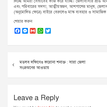
দিচ্ছে আমরা সেভাবেই কাজ করে যাচ্ছি। জেলাবাসীর প্রতি আ
এবং পরিবারের সদস্য, আত্মীয়স্বজন, আশপাশের মানুষ, জেলাব
(অনুমোদিত ক্ষেত্রে) বাইরে বেরুলেও মাস্ক ব্যবহার ও সামাজিক 
শেয়ার করুন
F
M
G
W
T
a
e
m
h
w
c
s
a
a
i
e
s
i
t
t
b
e
l
s
t
Post
o
n
A
e
মতলব দক্ষিণেও করোনা শনাক্ত : সারা জেলা
navigation
o
g
p
r
সংক্রমণের আওতায়
k
e
p
r
Leave a Reply