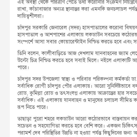
এই অবস্থা থেকে পরিত্রাণ পেতে তথা করোনার সংক্রমণ নিয়ন্ত্
রাখা, কাঁচাবাজার অন্যত্র স্থানান্তর করা এমনকি জনচলাচল পর্যন্
দায়িত্বশীলরা।
চাঁদপুর সরকারি জেনারেল (সদর) হাসপাতালের করোনা বিষয়ক 
হাসপাতাল ও আশপাশের এলাকায় লকডাউন সবচেয়ে কঠোরভাবে 
সংস্পর্শে আসা সবার কোয়ারেন্টাইন নিশ্চিত করতে হবে এবং সকল ব
তিনি বলেন, কালীবাড়িতে আজ দেখলাম যানবাহনের জ্যাম লেগ
উল্টো চিত্র নিশ্চিত করতে হবে সবাই মিলে। নইলে এলাকাটি আর
পারে।
চাঁদপুর সদর উপজেলা স্বাস্থ্য ও পরিবার পরিকল্পনা কর্মকর্ত
সর্বাধিক রোগী চাঁদপুর পৌর এলাকায়। আরো সুনির্দিষ্টভাবে বলতে
রোড, কুমিল্লা রোড ও তৎসংলগ্ন এলাকায় আক্রান্তের হার সব
সর্বাধিক। এই এলাকায় যানবাহন ও মানুষের চলাচল সীমিত কর
রূপ নিতে পারে।
তাছাড়া পুরো শহরে লকডাউন আরো কঠোরভাবে বাস্তবায়ন করতে
সচেতন ও সহযোগিতা করতে হবে বেশি করে। একজন চিকিৎস
পরামর্শ দেব পরিস্থিতির উন্নতি না হওয়া পর্যন্ত কিছুদিনের জন্য