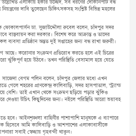
রণে উল্লেখিত এলাকায় হকার উচ্ছেদ, সব ধরণের দোকানপাট বন্ধ
ত নিয়ন্ত্রণের দাবি তুলেছেন চিকিৎসকসহ সংশ্লিষ্ট বিভিন্ন মহলের
ফোকালপার্সন ডা. সুজাউদ্দৌলা রুবেল বলেন, চাঁদপুর সদর
বাস্তবায়ন করা দরকার। বিশেষ করে আক্রান্ত ও তাদের
্যবসা প্রতিষ্ঠান অন্তত দুই সপ্তাহের জন্য বন্ধ রাখা জরুরী।
ে আছে। করোনার সংক্রমণ প্রতিরোধ করতে হলে এই চিত্রের
ো ঝুঁকিপূর্ণ হয়ে উঠবে। তখন পরিস্থিতি বেসামাল হয়ে যেতে
া ডা. সাজেদা বেগম পলিন বলেন, চাঁদপুর জেলার মধ্যে এখন
 গেলে শহরের প্রাণকেন্দ্র কালিবাড়ি, সদর হাসপাতাল, স্ট্র্যান্ড
চেয়ে বেশি। তাই এখান থেকে সংক্রমণ ছড়িয়ে পড়ার ঝুঁকিও
ে দেওয়া উচিৎ কিছুদিনের জন্য। নইলে পরিস্থিতি আরো ভয়াবহ
 হবে। আইনশৃঙ্খলা বাহিনীর পাশাপাশি মানুষকে এ ব্যাপারে
ক হিসেবে আমি কালিবাড়ি ও আশপাশের এলাকাবাসীকে
 আপনারা সবাই স্বেচ্ছায় গৃহবন্দী থাকুন।