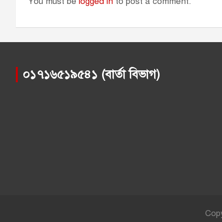
You must be
logged in
to post a comment.
০১৭১৬৫১৯৫৪১ (বার্তা বিভাগ)
Cop