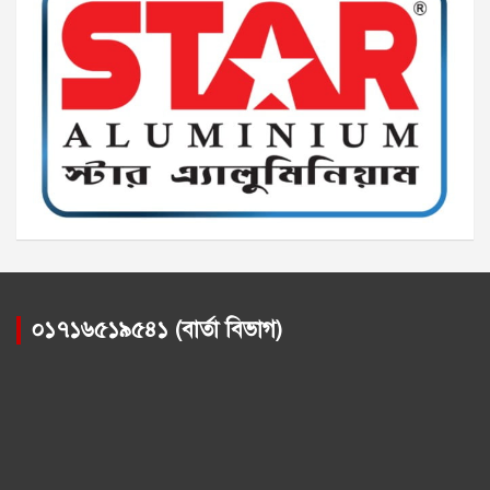
০১৭১৬৫১৯৫৪১ (বার্তা বিভাগ)