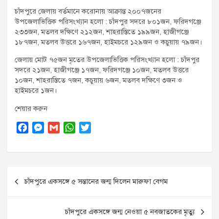
চাঁদপুরে জেলায় বর্তমানে করোনায় আক্রান্ত ২০০৭জনের
উপজেলাভিত্তিক পরিসংখ্যান হলো : চাঁদপুর সদরে ৮০১জন, ফরিদগঞ্জে
২৩৩জন, মতলব দক্ষিণে ২১২জন, শাহরাস্তিতে ১৯৯জন, হাজীগঞ্জে
১৮৭জন, মতলব উত্তরে ১৬৭জন, হাইমচরে ১২৯জন ও কচুয়ায় ৭৯জন।
জেলায় মোট ৭৫জন মৃতের উপজেলাভিত্তিক পরিসংখ্যান হলো : চাঁদপুর
সদরে ২১জন, হাজীগঞ্জে ১৭জন, ফরিদগঞ্জে ১০জন, মতলব উত্তরে
১০জন, শাহরাস্তিতে ৭জন, কচুয়ায় ৬জন, মতলব দক্ষিণে ৩জন ও
হাইমচরে ১জন।
শেয়ার করুন
F
M
G
W
T
a
e
m
h
w
c
s
a
a
i
e
s
i
t
t
Post
b
e
l
s
t
চাঁদপুরে একসঙ্গে ৫ সন্তানের জন্ম দিলেন মারুফা বেগম
o
n
A
e
navigation
o
g
p
r
k
e
p
চাঁদপুরে একসঙ্গে জন্ম নেওয়া ৫ নবজাতকের মৃত্যু