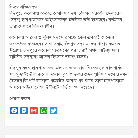
t
নিজস্ব প্রতিবেদক :
:
চাঁদপুরে করোনায় আক্রান্ত ৩ পুলিশ সদস্য চাঁদপুর সরকারি জেনারেল
(সদর) হাসপাতালের আইসোলেশন ইউনিটে ভর্তি হয়েছেন। বর্তমানে
তারা সেখানে চিকিৎসাধীন।
করোনায় আক্রান্ত ৩ পুলিশ সদস্যের মধ্যে ১জন এসআই ও ২জন
কনস্টেবল রয়েছেন। তারা সবাই চাঁদপুর সদর মডেল থানায় কর্মরত।
উল্লেখ্য, চাঁদপুরে করোনা সংক্রমণের পর তারাই প্রথম আইনশৃঙ্খলা
বাহিনীর সদস্যরা আক্রান্ত হিসেবে শনাক্ত হলেন।
চাঁদপুর সদর হাসপাতালের আএমও ও করোনা বিষয়ক ফোকালপার্সন
ডা. সুজাউদ্দৌলা রুবেল জানান, বৃহস্পতিবার ৩জন পুলিশ সদস্যের নমুনা
টেস্টের রিপোর্ট করোনা পজেটিভ আসার পর রাতে তারা হাসপাতালে
আসলে আইসোলেশন ইউনিটে ভর্তি দেওয়া হয়েছে।
শেয়ার করুন
F
M
G
W
T
a
e
m
h
w
c
s
a
a
i
e
s
i
t
t