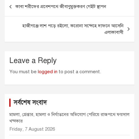
Post
b
e
l
s
t
কাবা শরীফের প্রবেশপথে জীবাণুমুক্তকরণ গেইট স্থাপন
o
n
A
e
navigation
o
g
p
r
k
e
p
হাজীগঞ্জে লাশ পড়ে রইলো, করোনা সন্দেহে দাফনে আসেনি
r
এলাকাবাসী
Leave a Reply
You must be
logged in
to post a comment.
সর্বশেষ সংবাদ
মামলা, গ্রেপ্তার, হামলা ও নির্যাতনের অভিযোগ পেরিয়ে রাজপথে ফয়সাল
খন্দকার
Friday, 7 August 2026