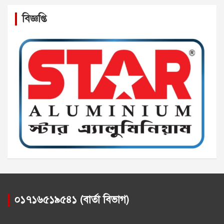
বিজ্ঞপ্তি
০১৭১৬৫১৯৫৪১ (বার্তা বিভাগ)