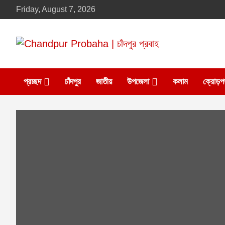
Skip
Friday, August 7, 2026
to
content
Daily newspaper in chandpur
Chandpur Probaha |
প্রচ্ছদ
চাঁদপুর
জাতীয়
উপজেলা
কলাম
ক্রোড়প
চাঁদপুর প্রবাহ