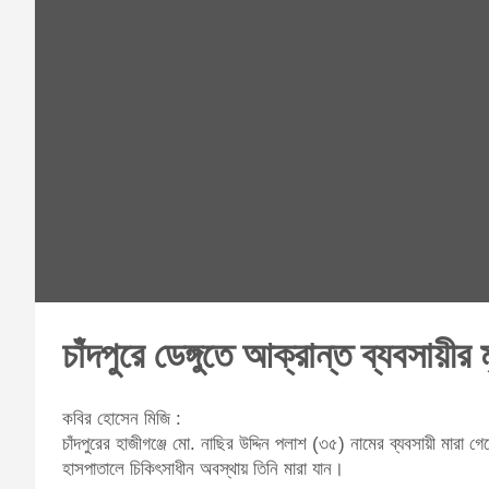
চাঁদপুরে ডেঙ্গুতে আক্রান্ত ব্যবসায়ীর ম
কবির হোসেন মিজি :
চাঁদপুরের হাজীগঞ্জে মো. নাছির উদ্দিন পলাশ (৩৫) নামের ব্যবসায়ী মারা
হাসপাতালে চিকিৎসাধীন অবস্থায় তিনি মারা যান।