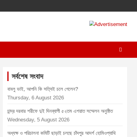
A
d
v
e
r
t
সর্বশেষ সংবাদ
i
বাবলু ভাই, আপনি কি সত্যিই চলে গেলেন?
s
Thursday, 6 August 2026
e
m
চান্দ্র দরবার শরীফে দুই দিনব্যাপী ৫২তম এশয়াত সম্মেলন অনুষ্ঠিত
e
Wednesday, 5 August 2026
n
অধ্যক্ষ ও পরিচালনা কমিটি ছাড়াই চলছে চাঁদপুর আদর্শ হোমিওপ্যাথি