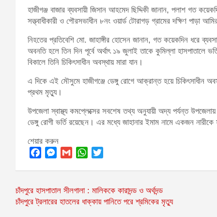
হাজীগঞ্জ বাজার ব্যবসায়ী জিসান আহমেদ ছিদ্দিকী জানান, পলাশ গত কয়েকদ
সত্ত্বাধীকারী ও পৌরসভাধীন ৮নং ওয়ার্ড টোরাগড় গ্রামের দক্ষিণ পাড়া আ
নিহতের প্রতিবেশি মো. জাহাঙ্গীর হোসেন জানান, গত কয়েকদিন ধরে ব্যবস
অবনতি হলে তিন দিন পূর্বে অর্থাৎ ১৯ জুলাই তাকে কুমিল্লা হাসপাতালে ভর
বিকালে তিনি চিকিৎসাধীন অবস্থায় মারা যান।
এ দিকে এই মৌসুমে হাজীগঞ্জে ডেঙ্গু রোগে আক্রান্ত হয়ে চিকিৎসাধীন অবস্
প্রথম মৃত্যু।
উপজেলা স্বাস্থ্য কমপ্লেক্সের সবশেষ তথ্য অনুযায়ী অদ্য পর্যন্ত উপজেলায়
ডেঙ্গু রোগী ভর্তি রয়েছেন। এর মধ্যে জাহানার ইমাম নামে একজন নারী
শেয়ার করুন
F
M
G
W
T
a
e
m
h
w
c
s
a
a
i
Post
চাঁদপুরে হাসপাতাল সীলগালা : মালিককে কারাদন্ড ও অর্থদন্ড
e
s
i
t
t
চাঁদপুরে ট্রলারের হাতলের ধাক্কায় পানিতে পরে শ্রমিকের মৃত্যু
navigation
b
e
l
s
t