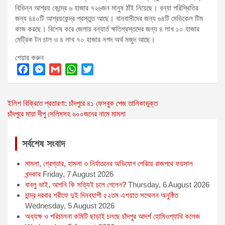
বিভিন্ন আশ্রয় কেন্দ্রে ৬ হাজার ৭২৬জন মানুষ ঠাঁই নিয়েছে। বন্যা পরিস্থিতির
জন্য ৪৪০টি আশ্রয়কেন্দ্র প্রস্তুত আছে। বানবাসীদের জন্য ৬৪টি মেডিকেল টিম
কাজ করছে। বিশেষ করে জেলায় বন্যার্ত ক্ষতিগ্রস্তদের জন্য ৪ লাখ ১০ হাজার
মেট্রিক টন চাল ও ৪ লাখ ৭০ হাজার নগদ অর্থ মজুদ আছে।
শেয়ার করুন
F
M
G
W
T
a
e
m
h
w
Post
ইলিশ বিক্রিতে প্রতারণা: চাঁদপুরে ৪১ ফেসবুক পেজ তালিকাভুক্ত
c
s
a
a
i
চাঁদপুরে মায়া দীপু সেলিমসহ ৬০০জনের নামে মামলা
e
s
i
t
t
navigation
b
e
l
s
t
o
n
A
e
সর্বশেষ সংবাদ
o
g
p
r
মামলা, গ্রেপ্তার, হামলা ও নির্যাতনের অভিযোগ পেরিয়ে রাজপথে ফয়সাল
k
e
p
খন্দকার
Friday, 7 August 2026
r
বাবলু ভাই, আপনি কি সত্যিই চলে গেলেন?
Thursday, 6 August 2026
চান্দ্র দরবার শরীফে দুই দিনব্যাপী ৫২তম এশয়াত সম্মেলন অনুষ্ঠিত
Wednesday, 5 August 2026
অধ্যক্ষ ও পরিচালনা কমিটি ছাড়াই চলছে চাঁদপুর আদর্শ হোমিওপ্যাথি কলেজ