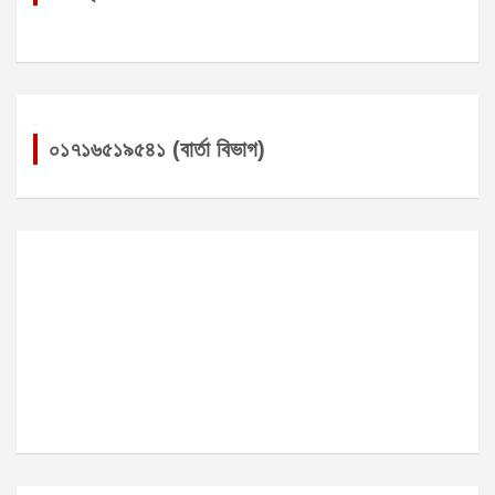
০১৭১৬৫১৯৫৪১ (বার্তা বিভাগ)