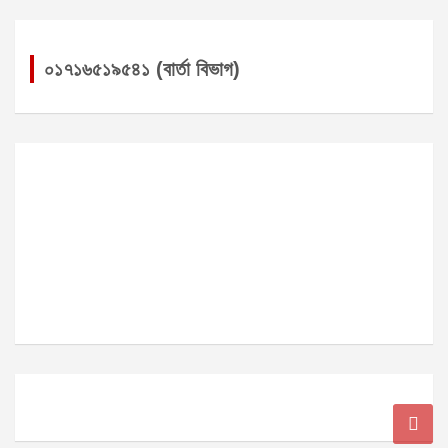
০১৭১৬৫১৯৫৪১ (বার্তা বিভাগ)