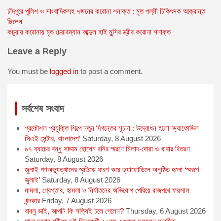
a
e
m
h
w
Post
চাঁদপুরে পুলিশ ও সাংবাদিকসহ ৭জনের করোনা শনাক্ত : মৃত পল্লী চিকিৎসক আক্রান্ত
c
s
a
a
i
ছিলেন
e
s
i
t
t
navigation
কচুয়ায় করোনায় মৃত চেয়ারম্যান আব্দুল হাই মুন্সির স্ত্রীর করোনা শনাক্ত
b
e
l
s
t
o
n
A
e
Leave a Reply
o
g
p
r
You must be
logged in
to post a comment.
k
e
p
r
সর্বশেষ সংবাদ
প্রকৌশল প্রযুক্তি শিল্পে নতুন দিগন্তের সূচনা : উদ্বোধন হলো ‘ড্যাফোডিল
সিএই সেন্টার, বাংলাদেশ’
Saturday, 8 August 2026
৯৭ ব্যাচের বন্ধু সাদ্দাম হোসেন রনির স্মরণে মিলাদ-দোয়া ও খাবার বিতরণ
Saturday, 8 August 2026
জুলাই গণঅভ্যুত্থানের স্মৃতিকে ধারণ করে ড্যাফোডিলে অনুষ্ঠিত হলো ‘স্মরণে
জুলাই’
Saturday, 8 August 2026
মামলা, গ্রেপ্তার, হামলা ও নির্যাতনের অভিযোগ পেরিয়ে রাজপথে ফয়সাল
খন্দকার
Friday, 7 August 2026
বাবলু ভাই, আপনি কি সত্যিই চলে গেলেন?
Thursday, 6 August 2026