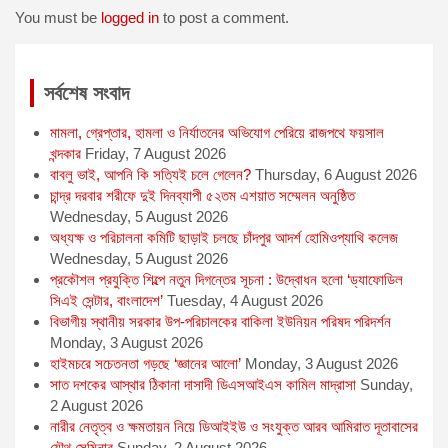
o
g
p
r
You must be
logged in
to post a comment.
k
e
p
r
সর্বশেষ সংবাদ
মামলা, গ্রেপ্তার, হামলা ও নির্যাতনের অভিযোগ পেরিয়ে রাজপথে ফয়সাল
খন্দকার
Friday, 7 August 2026
বাবলু ভাই, আপনি কি সত্যিই চলে গেলেন?
Thursday, 6 August 2026
চান্দ্র দরবার শরীফে দুই দিনব্যাপী ৫২তম এশয়াত সম্মেলন অনুষ্ঠিত
Wednesday, 5 August 2026
অধ্যক্ষ ও পরিচালনা কমিটি ছাড়াই চলছে চাঁদপুর আদর্শ হোমিওপ্যাথি কলেজ
Wednesday, 5 August 2026
প্রকৌশল প্রযুক্তি শিল্পে নতুন দিগন্তের সূচনা : উদ্বোধন হলো ‘ড্যাফোডিল
সিএই সেন্টার, বাংলাদেশ’
Tuesday, 4 August 2026
বিভাগীয় স্থানীয় সরকার উপ-পরিচালকের বাকিলা ইউনিয়ন পরিষদ পরিদর্শন
Monday, 3 August 2026
হাইমচরে সচেতনতা গড়ছে ‘জ্ঞানের আলো’
Monday, 3 August 2026
সাত দশকের আস্থার ঠিকানা দাসাদী ডিএসআইএস কামিল মাদ্রাসা
Sunday,
2 August 2026
নারীর নেতৃত্ব ও ক্ষমতায়ন নিয়ে ডিআইইউ ও সংযুক্ত আরব আমিরাত দূতাবাসের
যৌথ সেমিনার
Sunday, 2 August 2026