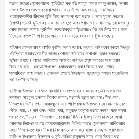
মতলব উত্তর প্রেসক্লাবের প্রতিষ্ঠাতা সভাপতি মাহবুব আলম লাবলু জানান, জেলায়
মতলব উত্তরে প্রথম করোনা আক্রান্ত রোগী শনাক্ত হয়েছে। প্রতিদিন
গণমাধ্যমকর্মীরা জীবনের ঝুঁকি নিয়ে সংবাদ সংগ্রহ করছে। কোন সুরক্ষা সরঞ্জাম
(পিপিই) ছাড়াই ছুটতে হয় এক প্রান্ত হতে অপর প্রান্তে। নারায়ণগঞ্জ থেকে প্রচুর
লোক মতলবে আসায় প্রতিদিন লকডাউনকৃত বাড়িগুলোর খোঁজখবর নিতে হয়। ফলে
নিজেদের পাশাপাশি পরিবারের অন্যান্য সদস্যদের সংক্রমণ ঝুঁকি বাড়ছে।
হাইমচর প্রেসক্লাব সভাপতি খুরশিদ আলম জানান, করোনা ভাইরাসের কারণে উদ্ভুত
পরিস্থিতে গণমাধ্যমকর্মীরা তাদের পেশাগত দায়িত্বের পাশাপাশি ত্রাণ সমন্বয়ে
ভূমিকা রাখছে। আমরা ব্যক্তিগত অর্থায়নে হাইমচর প্রেসক্লাবের পক্ষে ত্রাণ
বিতরণ করেছি। এছাড়া উপজেলা চেয়ারম্যানের ত্রাণ বিতরণে কল সেন্টারে
সাংবাদিকরা কাজ করছে। ফোনকল পেয়েই উপজেলার প্রত্যন্ত অঞ্চলে সাংবাদিকরা
ত্রাণ পৌঁছিয়ে দিচ্ছে।
হাজীগঞ্জ উপজেলায় কর্মরত সাংবাদিক ও সাপ্তাহিক সকলের কণ্ঠের ভারপ্রাপ্ত
সম্পাদক সাইফুল ইসলাম সিফাত জানান, সরকারি ত্রাণ ঘরে ঘরে পৌঁছে দেয়া,
নিত্যপ্রয়োজনীয় পণ্য ন্যায্যমূল্যে বিনা পারিশ্রমিকে উপজেলার যে কোন প্রান্তে
পৌঁছে দেয়া, ২৪ ঘন্টা ঔষধ পৌঁছে দেয়া, মানুষকে ঘরমুখো করতে সকাল থেকে সন্ধা
পর্যন্ত ভলান্টিয়ারের দায়িত্বপালন, করোনায় বিভিন্ন ঝুঁকিপূর্ণ এলাকা থেকে আসা
লোকদের নিরাপদে রাখতে হোমকোয়ারেন্টাইন নিশ্চিত করতে প্রশাসনকে সার্বিকভাবে
সহযোগিতা করতে সাংবাদিকরা নিরলসভাবে কাজ করে যাচ্ছে। এছাড়া প্রতিরাতে
হাজীগঞ্জ উপজেলার ছিন্নমূল ও সুবিধাবঞ্চিত মানুষদের মাঝে খাবার বিতরণ করা