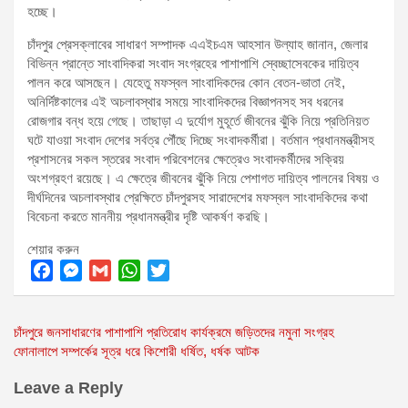
হচ্ছে।
চাঁদপুর প্রেসক্লাবের সাধারণ সম্পাদক এএইচএম আহসান উল্যাহ জানান, জেলার
বিভিন্ন প্রান্তে সাংবাদিকরা সংবাদ সংগ্রহের পাশাপাশি স্বেচ্ছাসেবকের দায়িত্ব
পালন করে আসছেন। যেহেতু মফস্বল সাংবাদিকদের কোন বেতন-ভাতা নেই,
অনির্দিষ্টকালের এই অচলাবস্থার সময়ে সাংবাদিকদের বিজ্ঞাপনসহ সব ধরনের
রোজগার বন্ধ হয়ে গেছে। তাছাড়া এ দুর্যোগ মুহূর্তে জীবনের ঝুঁকি নিয়ে প্রতিনিয়ত
ঘটে যাওয়া সংবাদ দেশের সর্বত্র পৌঁছে দিচ্ছে সংবাদকর্মীরা। বর্তমান প্রধানমন্ত্রীসহ
প্রশাসনের সকল স্তরের সংবাদ পরিবেশনের ক্ষেত্রেও সংবাদকর্মীদের সক্রিয়
অংশগ্রহণ রয়েছে। এ ক্ষেত্রে জীবনের ঝুঁকি নিয়ে পেশাগত দায়িত্ব পালনের বিষয় ও
দীর্ঘদিনের অচলাবস্থার প্রেক্ষিতে চাঁদপুরসহ সারাদেশের মফস্বল সাংবাদকিদের কথা
বিবেচনা করতে মাননীয় প্রধানমন্ত্রীর দৃষ্টি আকর্ষণ করছি।
শেয়ার করুন
F
M
G
W
T
a
e
m
h
w
Post
চাঁদপুরে জনসাধারণের পাশাপাশি প্রতিরোধ কার্যক্রমে জড়িতদের নমুনা সংগ্রহ
c
s
a
a
i
ফোনালাপে সম্পর্কের সূত্র ধরে কিশোরী ধর্ষিত, ধর্ষক আটক
e
s
i
t
t
navigation
b
e
l
s
t
Leave a Reply
o
n
A
e