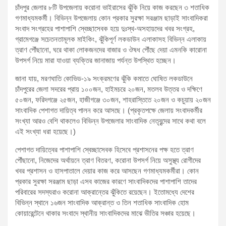
চাঁদপুর জেলার ৮টি উপজেলায় করোনা ভাইরাসের ঝুঁকি নিয়ে কাজ করছেন ৩ শতাধিক
গণমাধ্যমকর্মী। বিভিন্ন উপজেলায় কোন প্রকার সুরক্ষা সরঞ্জাম ছাড়াই সাংবাদিকরা
সংবাদ সংগ্রহের পাশাপাশি স্বেচ্ছাসেবক হয়ে দুঃস্থ-অসহায়দের খবর সংগ্রহ,
গ্রামেগঞ্জে সচেতনতামূলক মাইকিং, ঝুঁকিপূর্ণ লকডাউন এলাকাসহ বিভিন্ন এলাকায়
ত্রাণ পৌঁছানো, ঘরে থাকা লোকজনদের বাজার ও ঔষধ পৌঁছে দেয়া এমনকি কারোনা
উপসর্গ নিয়ে মারা যাওয়া ব্যক্তির জানাজায় পর্যন্ত উপস্থিত হচ্ছেন।
জানা যায়, মরণঘাতি কোভিড-১৯ সংক্রমণের ঝুঁকি কমাতে ঘোষিত লকডাউনে
চাঁদপুরের জেলা সদরের প্রায় ১০০জন, হাইমচরে ২০জন, মতলব উত্তর ও দক্ষিণে
৫০জন, ফরিদগঞ্জে ২৫জন, হাজীগঞ্জে ৩০জন, শাহরাস্তিতে ২০জন ও কচুয়ায় ২০জন
সাংবাদিক পেশাগত দায়িত্ব পালন করে আসছে। (প্রকৃতপক্ষে জেলায় সংবাদকর্মীর
সংখ্যা আরও বেশি থাকলেও বিভিন্ন উপজেলার সাংবাদিক নেতৃবৃন্দের সাথে কথা বলে
এই সংখ্যা ধরা হয়েছে।)
পেশাগত দায়িত্বের পাশাপাশি স্বেচ্ছাসেবক হিসেবে প্রশাসনের পক্ষ হতে ত্রাণ
পৌঁছানো, নিজেদের অর্থায়নে ত্রাণ বিতরণ, করোনা উপসর্গ নিয়ে অসুস্থ্য রোগীদের
খবর প্রশাসন ও হাসপাতালে দেয়ার কাজ করে আসছেন গণমাধ্যমকর্মীরা। কোন
প্রকার সুরক্ষা সরঞ্জাম ছাড়া এসব কাজের কারণে সাংবাদিকদের পাশাপাশি তাদের
পরিবারের সদস্যরাও করোনা আক্রান্তের ঝুঁকিতে রয়েছেন। ইতোমধ্যে দেশের
বিভিন্ন স্থানে ১৬জন সাংবাদিক আক্রান্ত ও তিন শতাধিক সাংবাদিক হোম
কোয়ারেন্টেনে থাকার সংবাদে স্থানীয় সাংবাদিকদের মাঝে ভীতির সঞ্চার হয়েছে।