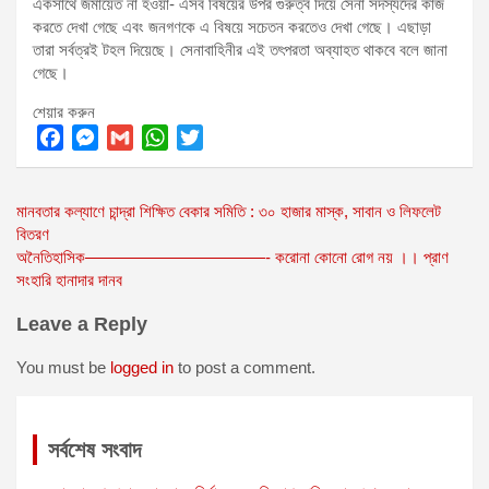
একসাথে জমায়েত না হওয়া- এসব বিষয়ের উপর গুরুত্ব দিয়ে সেনা সদস্যদের কাজ
করতে দেখা গেছে এবং জনগণকে এ বিষয়ে সচেতন করতেও দেখা গেছে। এছাড়া
তারা সর্বত্রই টহল দিয়েছে। সেনাবাহিনীর এই তৎপরতা অব্যাহত থাকবে বলে জানা
গেছে।
শেয়ার করুন
F
M
G
W
T
a
e
m
h
w
Post
মানবতার কল্যাণে চান্দ্রা শিক্ষিত বেকার সমিতি : ৩০ হাজার মাস্ক, সাবান ও লিফলেট
c
s
a
a
i
বিতরণ
e
s
i
t
t
navigation
অনৈতিহাসিক———————————- করোনা কোনো রোগ নয় ।। প্রাণ
b
e
l
s
t
সংহারি হানাদার দানব
o
n
A
e
o
g
p
r
Leave a Reply
k
e
p
You must be
logged in
to post a comment.
r
সর্বশেষ সংবাদ