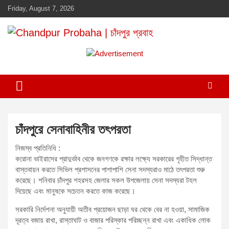
Skip
Friday, August 7, 2026
to
content
Daily newspaper in chandpur
Chandpur Probaha | চাঁদপুর প্রবাহ
A
d
v
e
r
t
চাঁদপুরে সেনাবাহিনীর তৎপরতা
i
s
নিজস্ব প্রতিনিধি :
করোনা ভাইরাসের প্রাদুর্ভাব থেকে জনগণকে রক্ষার লক্ষ্যে সরকারের গৃহীত সিদ্ধান্ত
e
বাস্তবায়ন করতে সিভিল প্রশাসনের পাশাপাশি সেনা সদস্যরাও মাঠে তৎপরতা শুরু
m
করেছে। শনিবার চাঁদপুর শহরসহ জেলার সকল উপজেলায় সেনা সদস্যরা টহল
e
দিয়েছে এবং মানুষকে সচেতন করতে কাজ করেছে।
n
সরকারি নির্দেশনা অনুযায়ী অতীব প্রয়োজন ছাড়া ঘর থেকে বের না হওয়া, সামাজিক
t
দূরত্ব বজায় রাখা, রাস্তাঘাট ও বাজার পরিস্কার পরিচ্ছন্ন রাখা এবং একাধিক লোক
: