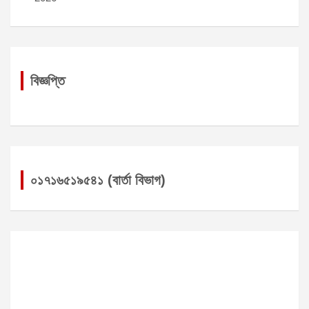
বিজ্ঞপ্তি
০১৭১৬৫১৯৫৪১ (বার্তা বিভাগ)