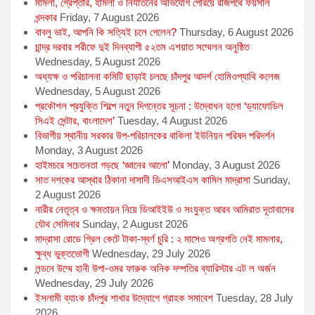
মামলা, গ্রেপ্তার, হামলা ও নির্যাতনের অভিযোগ পেরিয়ে রাজপথে ফয়সাল
খন্দকার
Friday, 7 August 2026
বাবলু ভাই, আপনি কি সত্যিই চলে গেলেন?
Thursday, 6 August 2026
চান্দ্র দরবার শরীফে দুই দিনব্যাপী ৫২তম এশয়াত সম্মেলন অনুষ্ঠিত
Wednesday, 5 August 2026
অধ্যক্ষ ও পরিচালনা কমিটি ছাড়াই চলছে চাঁদপুর আদর্শ হোমিওপ্যাথি কলেজ
Wednesday, 5 August 2026
প্রকৌশল প্রযুক্তি শিল্পে নতুন দিগন্তের সূচনা : উদ্বোধন হলো ‘ড্যাফোডিল
সিএই সেন্টার, বাংলাদেশ’
Tuesday, 4 August 2026
বিভাগীয় স্থানীয় সরকার উপ-পরিচালকের বাকিলা ইউনিয়ন পরিষদ পরিদর্শন
Monday, 3 August 2026
হাইমচরে সচেতনতা গড়ছে ‘জ্ঞানের আলো’
Monday, 3 August 2026
সাত দশকের আস্থার ঠিকানা দাসাদী ডিএসআইএস কামিল মাদ্রাসা
Sunday,
2 August 2026
নারীর নেতৃত্ব ও ক্ষমতায়ন নিয়ে ডিআইইউ ও সংযুক্ত আরব আমিরাত দূতাবাসের
যৌথ সেমিনার
Sunday, 2 August 2026
মাদ্রাসা রোডে গ্রিল কেটে টাকা-স্বর্ণ চুরি : ২ মাসেও অগ্রগতি নেই মামলার,
ক্ষুব্ধ ভুক্তভোগী
Wednesday, 29 July 2026
লন্ডনে উম্মে হানী উপা-ওমর ফারুক অনিক দম্পতির ব্যারিস্টার এট ল অর্জন
Wednesday, 29 July 2026
ইসলামী ব্যাংক চাঁদপুর শাখার উদ্যোগে গ্রাহক সমাবেশ
Tuesday, 28 July
2026