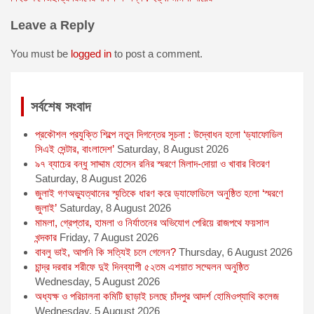
e
s
i
t
t
navigation
b
e
l
s
t
Leave a Reply
o
n
A
e
o
g
p
r
You must be
logged in
to post a comment.
k
e
p
r
সর্বশেষ সংবাদ
প্রকৌশল প্রযুক্তি শিল্পে নতুন দিগন্তের সূচনা : উদ্বোধন হলো ‘ড্যাফোডিল
সিএই সেন্টার, বাংলাদেশ’
Saturday, 8 August 2026
৯৭ ব্যাচের বন্ধু সাদ্দাম হোসেন রনির স্মরণে মিলাদ-দোয়া ও খাবার বিতরণ
Saturday, 8 August 2026
জুলাই গণঅভ্যুত্থানের স্মৃতিকে ধারণ করে ড্যাফোডিলে অনুষ্ঠিত হলো ‘স্মরণে
জুলাই’
Saturday, 8 August 2026
মামলা, গ্রেপ্তার, হামলা ও নির্যাতনের অভিযোগ পেরিয়ে রাজপথে ফয়সাল
খন্দকার
Friday, 7 August 2026
বাবলু ভাই, আপনি কি সত্যিই চলে গেলেন?
Thursday, 6 August 2026
চান্দ্র দরবার শরীফে দুই দিনব্যাপী ৫২তম এশয়াত সম্মেলন অনুষ্ঠিত
Wednesday, 5 August 2026
অধ্যক্ষ ও পরিচালনা কমিটি ছাড়াই চলছে চাঁদপুর আদর্শ হোমিওপ্যাথি কলেজ
Wednesday, 5 August 2026