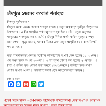
চাঁদপুরে ১জনের করোনা শনাক্ত
নিজস্ব প্রতিবেদক :
চাঁদপুরে আরো ১জনের করোনা শনাক্ত হয়েছে। নতুন আক্রান্ত ব্যক্তি চাঁদপুর সদর
উপজেলার। এ দিন সংগৃহীত মোট নমুনার সংখ্যা ছিল ৮৪টি। নমুনা অনুপাতে
আক্রান্ত শনাক্তের হার ১.১৯%। চাঁদপুর সিভিল সার্জন অফিস সূত্রে এ তথ্য
জানা গেছে। সূত্র জানায়, রোববার দিনভর এসব নমুনা সংগৃহীত হয়। রাতে রিপোর্ট
পাওয়া গেছে।
নতুন আক্রান্তসহ জেলায় করোনায় আক্রান্তের সংখ্যা বেড়ে হয়েছে ১৫০৩১জন।
এর মধ্যে মৃতের সংখ্যা ২৩৯জন। এ দিন সুস্থ ঘোষণা করা হয়েছে ২০জনকে। এ
নিয়ে এ পর্যন্ত সুস্থ ঘোষণা করা হয়েছে ১৪৭২৯জনকে। বর্তমানে চিকিৎসাধীন
রোগীর সংখ্যা ৬৩জন। আক্রান্ত সবাই হোম আইসোলেশনে আছেন।
শেয়ার করুন
F
M
G
W
T
a
e
m
h
w
Post
খালেদা জিয়ার মুক্তি ও দেশ-বিদেশে সুচিকিৎসার দাবিতে চাঁদপুর জেলা বিএনপির গণঅনশন
c
s
a
a
i
নিহত কলেজছাত্র রিমনের দাফন সম্পন্ন : হত্যা মামলা দায়ের