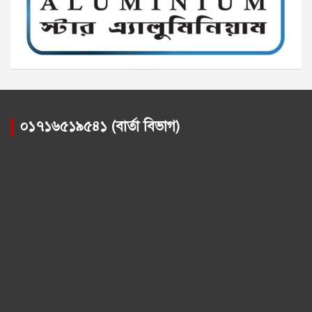
০১৭১৬৫১৯৫৪১ (বার্তা বিভাগ)