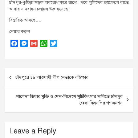
চাঁদপুর-কুমিল্লা সড়ক অবরোধ করে রাখে। পরে পুলিশের হস্তক্ষেপে রাতে
আবার যানবাহন চলাচল শুরু হয়েছে।
বিস্তারিত আসছে….
শেয়ার করুন
F
M
G
W
T
a
e
m
h
w
c
s
a
a
i
e
s
i
t
t
Post
b
e
l
s
t
চাঁদপুরে ১৯ আওয়ামী লীগ নেতাকে বহিষ্কার
o
n
A
e
navigation
o
g
p
r
k
e
p
খালেদা জিয়ার মুক্তি ও দেশ-বিদেশে সুচিকিৎসার দাবিতে চাঁদপুর
r
জেলা বিএনপির গণঅনশন
Leave a Reply