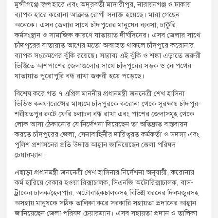
মুন্সীগঞ্জে স্বল্পহারে এবং অদূরবর্তী মাদারীপুর, নারায়নগঞ্জ ও ঢাকায়
ব্যাপক হারে করোনা আক্রান্ত রোগী সনাক্ত হয়েছে। মারা গেছেন
অনেকে। এসব জেলার সাথে চাঁদপুরের মানুষের ব্যবসা, চাকুরি,
কর্মসংস্থান ও সামাজিক কারণে যাতায়াত দীর্ঘদিনের। এসব জেলার সাথে
চাঁদপুরের যাতায়াত আগের মতো অব্যাহত থাকলে চাঁদপুরে করোনার
ব্যাপক সংক্রমণের ঝুঁকি রয়েছে। সম্ভাব্য এই ঝুঁকি ও শঙ্কা এড়াতে জরুরী
ভিত্তিতে আশপাশের জেলাগুলোর সাথে চাঁদপুরের সড়ক ও নৌপথের
যাতায়াত পুরোপুরি বন্ধ রাখা জরুরী হয়ে পড়েছে।
বিশেষ করে গত ৭ এপ্রিল মাননীয় প্রধানমন্ত্রী জননেত্রী শেখ হাসিনা
ভিডিও কনফারেন্সের মাধ্যমে চাঁদপুরকে করোনা থেকে সুরক্ষায় চাঁদপুর-
শরীয়তপুর রুটে ফেরি চলাচল বন্ধ রাখা এবং পাশের জেলাসমূহ থেকে
লোক আসা ঠেকানোর যে নির্দেশনা দিয়েছেন তা অতিদ্রুত বাস্তবায়ন
করতে চাঁদপুরের জেলা, সেনাবাহিনীর দায়িত্বরত কর্মকর্তা ও সদস্য এবং
পুলিশ প্রশাসনের প্রতি উদাত্ত আহ্বান জানিয়েছেন জেলা পরিষদ
চেয়ারম্যান।
এছাড়া প্রধানমন্ত্রী জননেত্রী শেখ হাসিনার নির্দেশনা অনুযায়ী, করোনায়
কর্ম হারিয়ে বেকার হওয়া রিক্সাচালক, সিএনজি অটোরিক্সাচালক, বাস-
ট্রাকের চালক/হেলপার, অটোবাইকচালকসহ বিভিন্ন ধরনের দিনমজুরসহ
অসহায় মানুষকে সঠিক তালিকা করে সরকারি সহায়তা প্রদানের আহ্বান
জানিয়েছেন জেলা পরিষদ চেয়ারম্যান। এসব সহায়তা প্রদান ও তালিকা