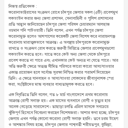
t
নিজস্ব প্রতিবেদক :
:
করোনাভাইরাসের সংক্রমণ রোধে চাঁদপুর জেলার সকল (৫টি) প্রবেশমুখ
লকডাউন করার জন্য জেলা প্রশাসন, সেনাবাহিনী ও পুলিশ প্রশাসনের
প্রতি আহ্বান জানিয়েছেন চাঁদপুর জেলা পরিষদ চেয়ারম্যান আলহাজ
ওচমান গনি পাটওয়ারী। তিনি বলেন, এখন পর্যন্ত চাঁদপুর জেলা
করোনামুক্ত হলেও আশপাশের কয়েকটি জেলা বিশেষ করে নারায়নগঞ্জ
করোনায় মারাত্মকভাবে আক্রান্ত। এ অবস্থায় চাঁদপুরকে করোনামুক্ত
রাখতে ও সংক্রমণ রোধ করতে জরুরী ভিত্তিতে জেলার প্রবেশমুখগুলো
লকডাউন করতে হবে। যাতে করে কেউ অন্য জেলা থেকে চাঁদপুরে
প্রবেশ করতে না পারে এবং এখানকার কেউ অন্যত্র না যেতে পারে। আর
অতি জরুরী ক্ষেত্রে অত্যন্ত সীমিত পরিসরে কারো কারো আসা/যাওয়ার
একান্ত প্রয়োজন হলে সর্বোচ্চ সুরক্ষা নিশ্চিত করার পরামর্শ দিয়েছেন
তিনি। এ ক্ষেত্রে যানবাহন ও আসা/যাওয়া লোকদের জীবাণুনাশক স্প্রে
করা, সংশ্লিষ্টদের মাস্ক ব্যবহার বাধ্যতামূলক করতে হবে।
এক বিবৃতিতে তিনি বলেন, গত ৮ মার্চ বাংলাদেশে প্রথম করোনায়
আক্রান্ত রোগী সনাক্ত হয়। এক মাসের ব্যবধানে রোগী ও মৃত্যুর হার
অনেক বেড়েছে সারাদেশে। তাছাড়া চলতি এপ্রিল মাসকে সবচেয়ে
ঝুঁকিপূর্ণ হিসেবে বিবেচনা করছেন বিশেষজ্ঞরা। আশার কথা হচ্ছে, চাঁদপুর
জেলায় এখন পর্যন্ত কোনো করোনা রোগী সনাক্ত হয়নি। তবে চরম উদ্বেগ
ও আশঙ্কার বিষয় হচ্ছে, চাঁদপুর জেলার পাশ্ববর্তী শরীয়তপুর, কুমিল্লা,