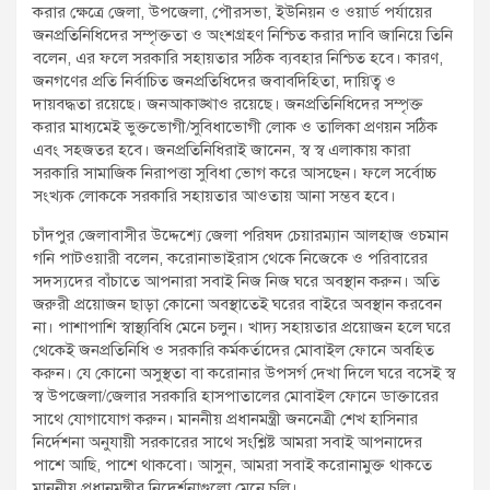
করার ক্ষেত্রে জেলা, উপজেলা, পৌরসভা, ইউনিয়ন ও ওয়ার্ড পর্যায়ের
জনপ্রতিনিধিদের সম্পৃক্ততা ও অংশগ্রহণ নিশ্চিত করার দাবি জানিয়ে তিনি
বলেন, এর ফলে সরকারি সহায়তার সঠিক ব্যবহার নিশ্চিত হবে। কারণ,
জনগণের প্রতি নির্বাচিত জনপ্রতিধিদের জবাবদিহিতা, দায়িত্ব ও
দায়বদ্ধতা রয়েছে। জনআকাঙ্খাও রয়েছে। জনপ্রতিনিধিদের সম্পৃক্ত
করার মাধ্যমেই ভুক্তভোগী/সুবিধাভোগী লোক ও তালিকা প্রণয়ন সঠিক
এবং সহজতর হবে। জনপ্রতিনিধিরাই জানেন, স্ব স্ব এলাকায় কারা
সরকারি সামাজিক নিরাপত্তা সুবিধা ভোগ করে আসছেন। ফলে সর্বোচ্চ
সংখ্যক লোককে সরকারি সহায়তার আওতায় আনা সম্ভব হবে।
চাঁদপুর জেলাবাসীর উদ্দেশ্যে জেলা পরিষদ চেয়ারম্যান আলহাজ ওচমান
গনি পাটওয়ারী বলেন, করোনাভাইরাস থেকে নিজেকে ও পরিবারের
সদস্যদের বাঁচাতে আপনারা সবাই নিজ নিজ ঘরে অবস্থান করুন। অতি
জরুরী প্রয়োজন ছাড়া কোনো অবস্থাতেই ঘরের বাইরে অবস্থান করবেন
না। পাশাপাশি স্বাস্থ্যবিধি মেনে চলুন। খাদ্য সহায়তার প্রয়োজন হলে ঘরে
থেকেই জনপ্রতিনিধি ও সরকারি কর্মকর্তাদের মোবাইল ফোনে অবহিত
করুন। যে কোনো অসুস্থতা বা করোনার উপসর্গ দেখা দিলে ঘরে বসেই স্ব
স্ব উপজেলা/জেলার সরকারি হাসপাতালের মোবাইল ফোনে ডাক্তারের
সাথে যোগাযোগ করুন। মাননীয় প্রধানমন্ত্রী জননেত্রী শেখ হাসিনার
নির্দেশনা অনুযায়ী সরকারের সাথে সংশ্লিষ্ট আমরা সবাই আপনাদের
পাশে আছি, পাশে থাকবো। আসুন, আমরা সবাই করোনামুক্ত থাকতে
মাননীয় প্রধানমন্ত্রীর নিদের্শনাগুলো মেনে চলি।