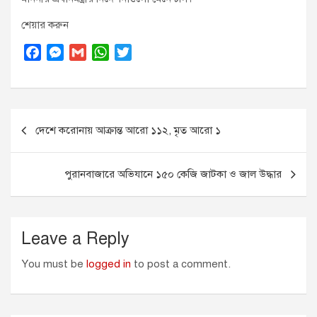
শেয়ার করুন
F
M
G
W
T
a
e
m
h
w
c
s
a
a
i
e
s
i
t
t
Post
b
e
l
s
t
দেশে করোনায় আক্রান্ত আরো ১১২, মৃত আরো ১
o
n
A
e
navigation
o
g
p
r
k
e
p
পুরানবাজারে অভিযানে ১৫০ কেজি জাটকা ও জাল উদ্ধার
r
Leave a Reply
You must be
logged in
to post a comment.