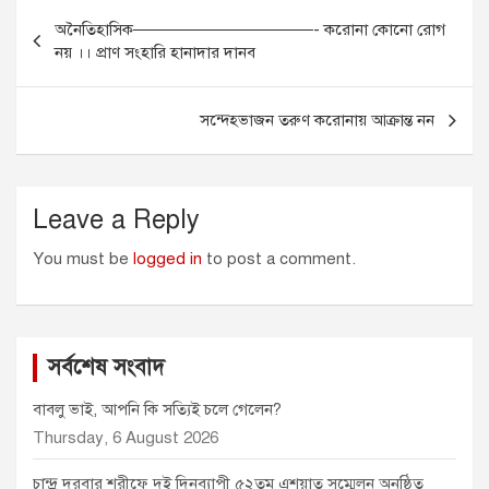
Post
b
e
l
s
t
অনৈতিহাসিক———————————- করোনা কোনো রোগ
o
n
A
e
navigation
নয় ।। প্রাণ সংহারি হানাদার দানব
o
g
p
r
k
e
p
r
সন্দেহভাজন তরুণ করোনায় আক্রান্ত নন
Leave a Reply
You must be
logged in
to post a comment.
সর্বশেষ সংবাদ
বাবলু ভাই, আপনি কি সত্যিই চলে গেলেন?
Thursday, 6 August 2026
চান্দ্র দরবার শরীফে দুই দিনব্যাপী ৫২তম এশয়াত সম্মেলন অনুষ্ঠিত