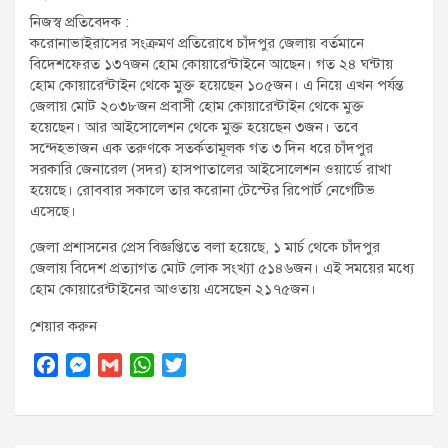
t
নিজস্ব প্রতিবেদক :
:
করোনাভাইরাসের সংক্রমণ প্রতিরোধে চাঁদপুর জেলায় বর্তমানে
বিদেশফেরত ১৩৭জন হোম কোয়ারেন্টাইনে আছেন। গত ২৪ ঘন্টায়
হোম কোয়ারেন্টাইন থেকে মুক্ত হয়েছেন ১০৫জন। এ নিয়ে এখন পর্যন্ত
জেলায় মোট ২০৩৮জন প্রবাসী হোম কোয়ারেন্টাইন থেকে মুক্ত
হয়েছেন। আর আইসোলেশন থেকে মুক্ত হয়েছেন ৩জন। তবে
সন্দেহভাজন এক তরুণকে সতর্কতামূলক গত ৩ দিন ধরে চাঁদপুর
সরকারি জেনারেল (সদর) হাসপাতালের আইসোলেশন ওয়ার্ডে রাখা
হয়েছে। রোববার সকালে তার করোনা টেস্টের রিপোর্ট নেগেটিভ
এসেছে।
জেলা প্রশাসনের প্রেস বিজ্ঞপ্তিতে বলা হয়েছে, ১ মার্চ থেকে চাঁদপুর
জেলায় বিদেশ প্রত্যাগত মোট লোক সংখ্যা ৫১৪৬জন। এই সময়ের মধ্যে
হোম কোয়ারেন্টাইনের আওতায় এসেছেন ২১৭৫জন।
শেয়ার করুন
F
M
G
W
T
a
e
m
h
w
c
s
a
a
i
e
s
i
t
t