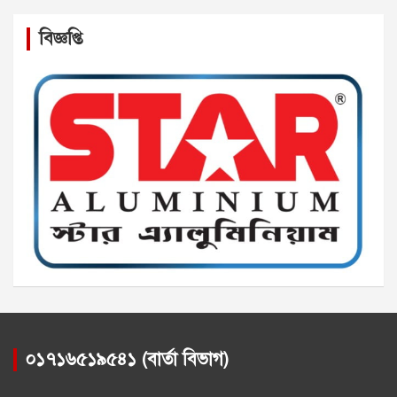
বিজ্ঞপ্তি
০১৭১৬৫১৯৫৪১ (বার্তা বিভাগ)