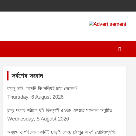
A
d
v
e
r
t
সর্বশেষ সংবাদ
i
বাবলু ভাই, আপনি কি সত্যিই চলে গেলেন?
s
Thursday, 6 August 2026
e
m
চান্দ্র দরবার শরীফে দুই দিনব্যাপী ৫২তম এশয়াত সম্মেলন অনুষ্ঠিত
e
Wednesday, 5 August 2026
n
অধ্যক্ষ ও পরিচালনা কমিটি ছাড়াই চলছে চাঁদপুর আদর্শ হোমিওপ্যাথি