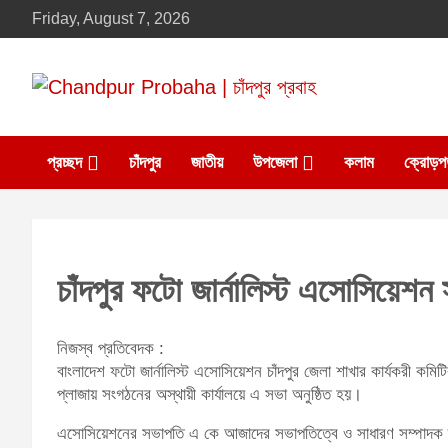
Skip
Friday, August 7, 2026
to
content
Daily newspaper in chandpur
Chandpur Probaha |
প্রচ্ছদ
চাঁদপুর
জাতীয়
উপজেলা
কলাম
ক্রোড়প
চাঁদপুর প্রবাহ
চাঁদপুর ফটো জার্নালিস্ট এসোসিয়েশন 
নিজস্ব প্রতিবেদক :
বাংলাদেশ ফটো জার্নালিস্ট এসোসিয়েশন চাঁদপুর জেলা শাখার কার্যকরী কমিট
প্লাজায় সংগঠনের অস্থায়ী কার্যালয়ে এ সভা অনুষ্ঠিত হয়।
এসোসিয়েশনের সভাপতি এ কে আজাদের সভাপতিত্বে ও সাধারণ সম্পাদক তা