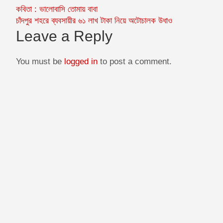
c
s
a
a
i
Post
কবিতা : ভালোবাসি তোমায় বাবা
e
s
i
t
t
চাঁদপুর শহরে ব্যবসায়ীর ৬১ লাখ টাকা নিয়ে অটোচালক উধাও
navigation
b
e
l
s
t
Leave a Reply
o
n
A
e
o
g
p
r
You must be
logged in
to post a comment.
k
e
p
r