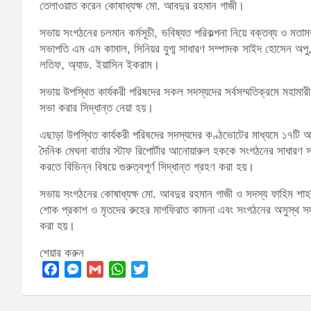
তেলাওয়াত করেন কোষাধ্যক্ষ মো. আবদুর রহমান গাজী।
সভায় সংগঠনের চলমান কর্মসূচী, ভবিষ্যত পরিকল্পনা নিয়ে বক্তব্য ও মত
সভাপতি এম এম কামাল, সিনিয়র যুগ্ম সাধারণ সম্পাদক সাইদ হোসেন অপু, 
লতিফ, অ্যাড. ইয়াসিন ইকরাম।
সভায় উপস্থিত কার্যকরী পরিষদের সকল সদস্যদের সর্বসম্মতিক্রমে মহামার
সভা করার সিদ্ধান্ত নেয়া হয়।
এছাড়া উপস্থিত কার্যকরী পরিষদের সদস্যদের কণ্ঠভোটের মাধ্যমে ১৭টি আব
দৈনিক মেঘনা বার্তার স্টাফ রিপোর্টার আনোয়ারুল হককে সংগঠনের সাধারণ
করতে বিভিন্ন বিষয়ে গুরুত্বপূর্ণ সিদ্ধান্ত গ্রহণ করা হয়।
সভায় সংগঠনের কোষাধ্যক্ষ মো. আবদুর রহমান গাজী ও সদস্য ফাহিম শাহরিন
শোক প্রকাশ ও মৃতদের রুহের মাগফিরাত কামনা এবং সংগঠনের অসুস্থ সদস
করা হয়।
শেয়ার করুন
F
M
G
W
T
a
e
m
h
w