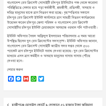
বাংলাদেশ রেড ক্রিসেন্ট সোসাইটি চাঁদপুর ইউনিটের পক্ষ থেকে করোনা
t
পরিস্থিতিতে বেকার হয়ে পড়া কর্মজীবী, শ্রমজীবী, প্রতিবন্ধী, অসহায় ও
:
দরিদ্র মানুষের মাঝে ত্রাণ বিতরণ করা হচ্ছে। বৃহস্পতিবার সকালে
চাঁদপুর রেড ক্রিসেন্ট ইউনিট কার্যালয়ে ত্রাণ সামগ্রী বিতরণ কার্যক্রমের
উদ্বোধন করেন চাঁদপুর জেলা পরিষদ ও বাংলাদেশ রেড ক্রিসেন্ট
সোসাইটির চাঁদপুর ইউনিট চেয়ারম্যান আলহাজ ওচমান গনি পাটওয়ারী।
ইউনিট অফিসার সৈয়দ আফ্রিদুল ইসলামের পরিচালনায় এ সময় আরো
উপস্থিত ছিলেন যুব রেড ক্রিসেন্টের সদস্যবৃন্দ। ইউনিট অফিসার জানান,
বাংলাদেশ রেড ক্রিসেন্ট সোসাইটি জাতীয় সদর দপ্তর থেকে ৫০০
প্যাকেট ত্রাণ চাঁদপুর ইউনিটে বরাদ্দ দেওয়া হয়েছে। যুব রেড ক্রিসেন্টের
মাধ্যমে এসব ত্রাণ কর্মহীন ও অসহায় মানুষের বাসায় বাসায় পৌঁছে
দেওয়া হবে।
শেয়ার করুন
F
M
G
W
T
a
e
m
h
w
c
s
a
a
i
e
s
i
t
t
Post
b
e
l
s
t
হাজীগঞ্জে মোবাইল কোর্টে ৯ দোকানে ৫১ হাজার টাকা জরিমানা