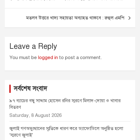
o
n
A
e
navigation
o
g
p
r
k
e
p
মতলব উত্তরে খাদ্য সহায়তা অব্যাহত থাকবে : রুহুল এমপি
r
Leave a Reply
You must be
logged in
to post a comment.
সর্বশেষ সংবাদ
৯৭ ব্যাচের বন্ধু সাদ্দাম হোসেন রনির স্মরণে মিলাদ-দোয়া ও খাবার
বিতরণ
Saturday, 8 August 2026
জুলাই গণঅভ্যুত্থানের স্মৃতিকে ধারণ করে ড্যাফোডিলে অনুষ্ঠিত হলো
‘স্মরণে জুলাই’