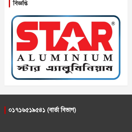
বিজ্ঞপ্তি
০১৭১৬৫১৯৫৪১ (বার্তা বিভাগ)