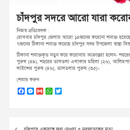
চাঁদপুর সদরে আরো যারা করোনা
নিজস্ব প্রতিবেদক :
রোববার চাঁদপুর জেলায় আরো ১৪জনের করোনা শনাক্ত হয়েছে
৭জনের ঠিকানা শনাক্ত করেছে চাঁদপুর সদর উপজেলা স্বাস্থ্য বি
ঠিকানা শনাক্তকৃৃত নতুন করে করোনায় আক্রান্তরা হলেন- শহ
পুরুষ (৪৯), শহরের তালতলা এলাকার মহিলা (২৬), আলিমপাড়ার
লাইন্সের পুরুষ (৪৬), তালতলার পুরুষ (৩৫)।
শেয়ার করুন
F
M
G
W
T
a
e
m
h
w
c
s
a
a
i
e
s
i
t
t
b
e
l
s
t
Post
o
n
A
e
চাঁদপুরে একসঙ্গে জন্ম নেওয়া ৫ নবজাতকের মৃত্যু