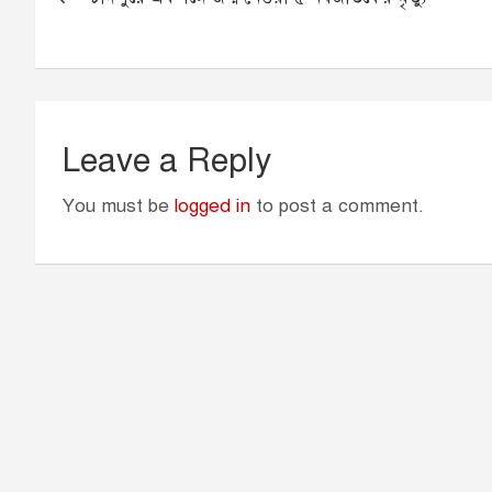
navigation
o
g
p
r
k
e
p
r
Leave a Reply
You must be
logged in
to post a comment.