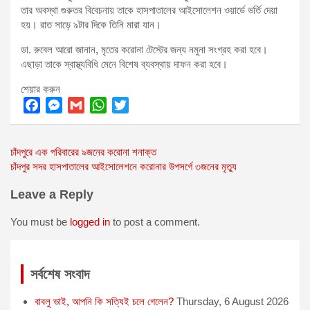
তার অবস্থা গুরুতর বিবেচনায় তাকে হাসপাতালের আইসোলেশন ওয়ার্ডে ভর্তি দেয়া
হয়। রাত সাড়ে ৯টার দিকে তিনি মারা যান।
ডা. রুবেল আরো জানান, মৃতের করোনা টেস্টের জন্য নমুনা সংগ্রহ করা হবে।
এছাড়া তাকে স্বাস্থ্যবিধি মেনে বিশেষ ব্যবস্থায় দাফন করা হবে।
শেয়ার করুন
F
M
G
W
T
a
e
m
h
w
Post
চাঁদপুরে এক পরিবারের ৯জনের করোনা শনাক্ত
c
s
a
a
i
চাঁদপুর সদর হাসপাতালের আইসোলেশনে করোনার উপসর্গে ৩জনের মৃত্যু
e
s
i
t
t
navigation
b
e
l
s
t
Leave a Reply
o
n
A
e
o
g
p
r
You must be
logged in
to post a comment.
k
e
p
r
সর্বশেষ সংবাদ
বাবলু ভাই, আপনি কি সত্যিই চলে গেলেন?
Thursday, 6 August 2026