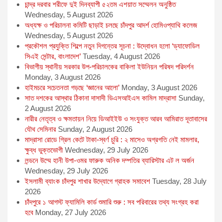
চান্দ্র দরবার শরীফে দুই দিনব্যাপী ৫২তম এশয়াত সম্মেলন অনুষ্ঠিত
Wednesday, 5 August 2026
অধ্যক্ষ ও পরিচালনা কমিটি ছাড়াই চলছে চাঁদপুর আদর্শ হোমিওপ্যাথি কলেজ
Wednesday, 5 August 2026
প্রকৌশল প্রযুক্তি শিল্পে নতুন দিগন্তের সূচনা : উদ্বোধন হলো ‘ড্যাফোডিল
সিএই সেন্টার, বাংলাদেশ’
Tuesday, 4 August 2026
বিভাগীয় স্থানীয় সরকার উপ-পরিচালকের বাকিলা ইউনিয়ন পরিষদ পরিদর্শন
Monday, 3 August 2026
হাইমচরে সচেতনতা গড়ছে ‘জ্ঞানের আলো’
Monday, 3 August 2026
সাত দশকের আস্থার ঠিকানা দাসাদী ডিএসআইএস কামিল মাদ্রাসা
Sunday,
2 August 2026
নারীর নেতৃত্ব ও ক্ষমতায়ন নিয়ে ডিআইইউ ও সংযুক্ত আরব আমিরাত দূতাবাসের
যৌথ সেমিনার
Sunday, 2 August 2026
মাদ্রাসা রোডে গ্রিল কেটে টাকা-স্বর্ণ চুরি : ২ মাসেও অগ্রগতি নেই মামলার,
ক্ষুব্ধ ভুক্তভোগী
Wednesday, 29 July 2026
লন্ডনে উম্মে হানী উপা-ওমর ফারুক অনিক দম্পতির ব্যারিস্টার এট ল অর্জন
Wednesday, 29 July 2026
ইসলামী ব্যাংক চাঁদপুর শাখার উদ্যোগে গ্রাহক সমাবেশ
Tuesday, 28 July
2026
চাঁদপুরে ১ আগস্ট ফ্যামিলি কার্ড শুমারি শুরু : সব পরিবারের তথ্য সংগ্রহ করা
হবে
Monday, 27 July 2026