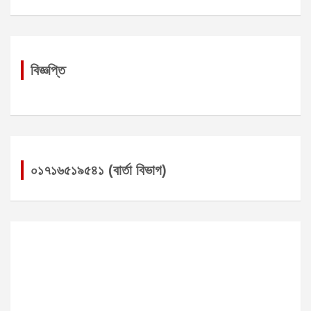
বিজ্ঞপ্তি
০১৭১৬৫১৯৫৪১ (বার্তা বিভাগ)