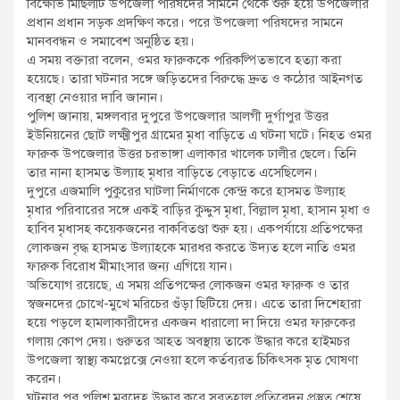
বিক্ষোভ মিছিলটি উপজেলা পরিষদের সামনে থেকে শুরু হয়ে উপজেলার
প্রধান প্রধান সড়ক প্রদক্ষিণ করে। পরে উপজেলা পরিষদের সামনে
মানববন্ধন ও সমাবেশ অনুষ্ঠিত হয়।
এ সময় বক্তারা বলেন, ওমর ফারুককে পরিকল্পিতভাবে হত্যা করা
হয়েছে। তারা ঘটনার সঙ্গে জড়িতদের বিরুদ্ধে দ্রুত ও কঠোর আইনগত
ব্যবস্থা নেওয়ার দাবি জানান।
পুলিশ জানায়, মঙ্গলবার দুপুরে উপজেলার আলগী দুর্গাপুর উত্তর
ইউনিয়নের ছোট লক্ষ্মীপুর গ্রামের মৃধা বাড়িতে এ ঘটনা ঘটে। নিহত ওমর
ফারুক উপজেলার উত্তর চরভাঙ্গা এলাকার খালেক ঢালীর ছেলে। তিনি
তার নানা হাসমত উল্যাহ মৃধার বাড়িতে বেড়াতে এসেছিলেন।
দুপুরে এজমালি পুকুরের ঘাটলা নির্মাণকে কেন্দ্র করে হাসমত উল্যাহ
মৃধার পরিবারের সঙ্গে একই বাড়ির কুদ্দুস মৃধা, বিল্লাল মৃধা, হাসান মৃধা ও
হাবিব মৃধাসহ কয়েকজনের বাকবিতণ্ডা শুরু হয়। একপর্যায়ে প্রতিপক্ষের
লোকজন বৃদ্ধ হাসমত উল্যাহকে মারধর করতে উদ্যত হলে নাতি ওমর
ফারুক বিরোধ মীমাংসার জন্য এগিয়ে যান।
অভিযোগ রয়েছে, এ সময় প্রতিপক্ষের লোকজন ওমর ফারুক ও তার
স্বজনদের চোখে-মুখে মরিচের গুঁড়া ছিটিয়ে দেয়। এতে তারা দিশেহারা
হয়ে পড়লে হামলাকারীদের একজন ধারালো দা দিয়ে ওমর ফারুকের
গলায় কোপ দেয়। গুরুতর আহত অবস্থায় তাকে উদ্ধার করে হাইমচর
উপজেলা স্বাস্থ্য কমপ্লেক্সে নেওয়া হলে কর্তব্যরত চিকিৎসক মৃত ঘোষণা
করেন।
ঘটনার পর পুলিশ মরদেহ উদ্ধার করে সুরতহাল প্রতিবেদন প্রস্তুত শেষে