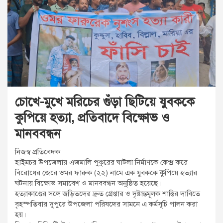
t
:
চোখে-মুখে মরিচের গুঁড়া ছিটিয়ে যুবককে
কুপিয়ে হত্যা, প্রতিবাদে বিক্ষোভ ও
মানববন্ধন
নিজস্ব প্রতিবেদক
হাইমচর উপজেলায় এজমালি পুকুরের ঘাটলা নির্মাণকে কেন্দ্র করে
বিরোধের জেরে ওমর ফারুক (২২) নামে এক যুবককে কুপিয়ে হত্যার
ঘটনায় বিক্ষোভ সমাবেশ ও মানববন্ধন অনুষ্ঠিত হয়েছে।
হত্যাকাণ্ডের সঙ্গে জড়িতদের দ্রুত গ্রেপ্তার ও দৃষ্টান্তমূলক শাস্তির দাবিতে
বৃহস্পতিবার দুপুরে উপজেলা পরিষদের সামনে এ কর্মসূচি পালন করা
হয়।