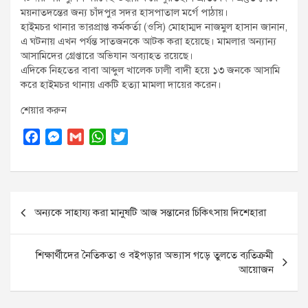
ময়নাতদন্তের জন্য চাঁদপুর সদর হাসপাতাল মর্গে পাঠায়।
হাইমচর থানার ভারপ্রাপ্ত কর্মকর্তা (ওসি) মোহাম্মদ নাজমুল হাসান জানান,
এ ঘটনায় এখন পর্যন্ত সাতজনকে আটক করা হয়েছে। মামলার অন্যান্য
আসামিদের গ্রেপ্তারে অভিযান অব্যাহত রয়েছে।
এদিকে নিহতের বাবা আব্দুল খালেক ঢালী বাদী হয়ে ১৩ জনকে আসামি
করে হাইমচর থানায় একটি হত্যা মামলা দায়ের করেন।
শেয়ার করুন
F
M
G
W
T
a
e
m
h
w
c
s
a
a
i
e
s
i
t
t
Post
b
e
l
s
t
অন্যকে সাহায্য করা মানুষটি আজ সন্তানের চিকিৎসায় দিশেহারা
o
n
A
e
navigation
o
g
p
r
k
e
p
শিক্ষার্থীদের নৈতিকতা ও বইপড়ার অভ্যাস গড়ে তুলতে ব্যতিক্রমী
r
আয়োজন