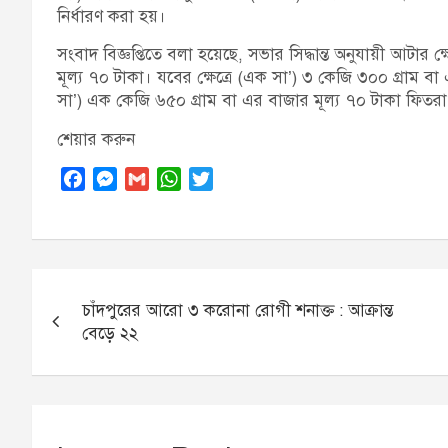
নির্ধারণ করা হয়।
সংবাদ বিজ্ঞপ্তিতে বলা হয়েছে, সভার সিদ্ধান্ত অনুযায়ী আটার 
মূল্য ৭০ টাকা। যবের ক্ষেত্রে (এক সা’) ৩ কেজি ৩০০ গ্রাম বা 
সা’) এক কেজি ৬৫০ গ্রাম বা এর বাজার মূল্য ৭০ টাকা ফিতরা
শেয়ার করুন
F
M
G
W
T
a
e
m
h
w
c
s
a
a
i
e
s
i
t
t
b
e
l
s
t
Post
o
n
A
e
চাঁদপুরের আরো ৩ করোনা রোগী শনাক্ত : আক্রান্ত
navigation
o
g
p
r
বেড়ে ২২
k
e
p
r