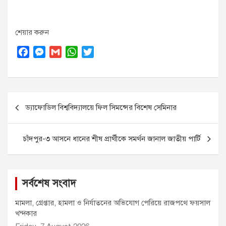
শেয়ার করুন
F
M
G
W
T
a
e
m
h
w
c
s
a
a
i
e
s
i
t
t
Post
b
e
l
s
t
ড্যাফোডিল বিশ্ববিদ্যালয়ে ফিল সিমন্সের বিশেষ সেমিনার
o
n
A
e
navigation
o
g
p
r
k
e
p
চাঁদপুর-৩ আসনে ধানের শীষ প্রার্থীকে সমর্থন জানাল জাতীয় পার্টি
r
সর্বশেষ সংবাদ
মামলা, গ্রেপ্তার, হামলা ও নির্যাতনের অভিযোগ পেরিয়ে রাজপথে ফয়সাল
খন্দকার