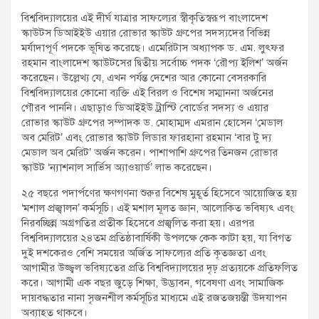
বিশ্ববিদ্যালয়ের এই দীর্ঘ যাত্রার সাফল্যের স্বীকৃতিস্বরূপ বাংলাদেশ
স্কাউটস ডিআইইউ এয়ার রোভার স্কাউট গ্রুপের সদস্যদের বিভিন্ন
মর্যাদাপূর্ণ পদকে ভূষিত করেছে। এমেরিটাস অধ্যাপক ড. এম. লুৎফর
রহমান বাংলাদেশ স্কাউটসের দ্বিতীয় সর্বোচ্চ পদক ‘রৌপ্য ইলিশ’ অর্জন
করেছেন। উল্লেখ্য যে, এখন পর্যন্ত দেশের আর কোনো বেসরকারি
বিশ্ববিদ্যালয়ের কোনো ব্যক্তি এই বিরল ও বিশেষ সম্মাননা অর্জনের
গৌরব পাননি। এছাড়াও ডিআইইউ ট্রাস্টি বোর্ডের সদস্য ও এয়ার
রোভার স্কাউট গ্রুপের সম্পাদক ড. মোহাম্মদ এমরান হোসেন ‘মেডাল
অব মেরিট’ এবং রোভার স্কাউট লিডার ফারহানা রহমান ‘বার টু দ্য
মেডাল অব মেরিট’ অর্জন করেন। পাশাপাশি গ্রুপের তিনজন রোভার
স্কাউট ‘ন্যাশনাল সার্ভিস অ্যাওয়ার্ড’ লাভ করেছেন।
২৫ বছরে পদার্পণের ক্ষণগণনা শুরুর বিশেষ মুহূর্ত হিসেবে আয়োজিত হয়
‘মশাল প্রজ্বালন’ কর্মসূচি। এই মশাল মূলত জ্ঞান, আলোকিত ভবিষ্যৎ এবং
নিরবচ্ছিন্ন অগ্রগতির প্রতীক হিসেবে প্রজ্বলিত করা হয়। এরপর
বিশ্ববিদ্যালয়ের ২৪তম প্রতিষ্ঠাবার্ষিকী উপলক্ষে কেক কাটা হয়, যা বিগত
দুই দশকেরও বেশি সময়ের অর্জিত সাফল্যের প্রতি কৃতজ্ঞতা এবং
আগামীর উজ্জ্বল ভবিষ্যতের প্রতি বিশ্ববিদ্যালয়ের দৃঢ় প্রত্যয়কে প্রতিফলিত
করে। আগামী এক বছর জুড়ে শিক্ষা, উদ্ভাবন, গবেষণা এবং সামাজিক
দায়বদ্ধতার নানা সৃজনশীল কর্মসূচির মাধ্যমে এই রজতজয়ন্তী উদযাপন
অব্যাহত থাকবে।