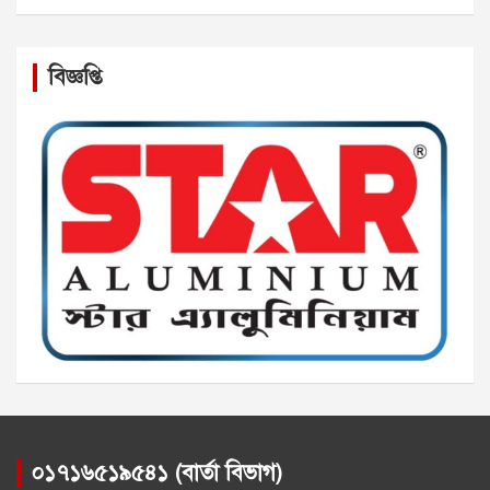
বিজ্ঞপ্তি
০১৭১৬৫১৯৫৪১ (বার্তা বিভাগ)