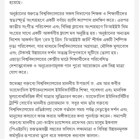
হয়েছে।
অনুষ্ঠানের শুরুতে বিশ্ববিদ্যালয়ের সকল বিভাগের শিক্ষক ও শিক্ষার্থীদের
স্বতঃস্ফূর্ত অংশগ্রহণে একটি বর্ণাঢ্য র‌্যালি ক্যাম্পাস প্রদক্ষিণ করে। এরপর
জাতীয় সংগীত পরিবেশন এবং বিভিন্ন ক্লাবের অংশগ্রহণে ডিআইইউ থিম
সংয়ের সাথে একটি আকর্ষণীয় ফ্ল্যাশ মব অনুষ্ঠিত হয়। অনুষ্ঠানের অন্যতম
বিশেষ আকর্ষণ ছিল ‘রেড টু গ্রিন: ডিআইইউ জার্নি’ শীর্ষক একটি শৈল্পিক
নৃত্য পরিবেশনা, যার মাধ্যমে বিশ্ববিদ্যালয়ের অগ্রযাত্রা, মৌলিক মূল্যবোধ
এবং টেকসই উন্নয়নের দর্শন অত্যন্ত নিপুণভাবে ফুটিয়ে তোলা হয়।
এছাড়া বিশ্ববিদ্যালয়ের কেন্দ্রীয় মাঠে শিক্ষার্থীদের পরিবেশিত
দেশাত্মবোধক ও অনুপ্রেরণামূলক গান পুরো আয়োজনে এক ভিন্ন মাত্রা
যোগ করে।
শুভেচ্ছা বক্তব্যে বিশ্ববিদ্যালয়ের মাননীয় উপাচার্য ড. এম আর কবীর
ড্যাফোডিল ইন্টারন্যাশনাল ইউনিভার্সিটির শিক্ষা, গবেষণা এবং মানবিক
মূল্যবোধভিত্তিক দীর্ঘ যাত্রার স্মৃতিচারণ করেন। ড্যাফোডিল ইউনিভার্সিটির
ট্রাস্টি বোর্ডের মাননীয় চেয়ারম্যান ড. সবুর খান তাঁর বক্তব্যে
বিশ্ববিদ্যালয়ের প্রতিষ্ঠালগ্ন থেকে বর্তমান সময় পর্যন্ত নেতৃত্বের দর্শন এবং
মানুষের কল্যাণে কাজ করার অঙ্গীকারের কথা পুনর্ব্যক্ত করেন। সমাপনী
বক্তব্যে মাননীয় প্রো-ভাইস চ্যান্সেলর প্রফেসর মোঃ মাসুম ইকবাল
(পিএইচডি) রজতজয়ন্তী বছরের ভবিষ্যৎ লক্ষ্যমাত্রা ও বিভিন্ন উন্নয়নমূলক
কর্মসূচির রূপরেখা তুলে ধরে সকলকে ধন্যবাদ জানান।