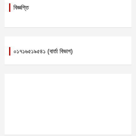
বিজ্ঞপ্তি
০১৭১৬৫১৯৫৪১ (বার্তা বিভাগ)