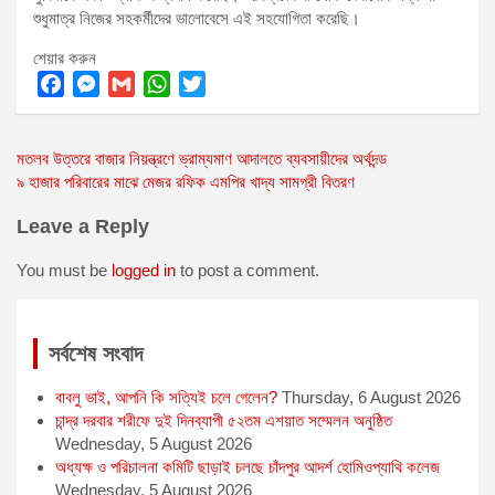
শুধুমাত্র নিজের সহকর্মীদের ভালোবেসে এই সহযোগিতা করেছি।
শেয়ার করুন
F
M
G
W
T
a
e
m
h
w
Post
মতলব উত্তরে বাজার নিয়ন্ত্রণে ভ্রাম্যমাণ আদালতে ব্যবসায়ীদের অর্থদন্ড
c
s
a
a
i
৯ হাজার পরিবারের মাঝে মেজর রফিক এমপির খাদ্য সামগ্রী বিতরণ
e
s
i
t
t
navigation
b
e
l
s
t
Leave a Reply
o
n
A
e
o
g
p
r
You must be
logged in
to post a comment.
k
e
p
r
সর্বশেষ সংবাদ
বাবলু ভাই, আপনি কি সত্যিই চলে গেলেন?
Thursday, 6 August 2026
চান্দ্র দরবার শরীফে দুই দিনব্যাপী ৫২তম এশয়াত সম্মেলন অনুষ্ঠিত
Wednesday, 5 August 2026
অধ্যক্ষ ও পরিচালনা কমিটি ছাড়াই চলছে চাঁদপুর আদর্শ হোমিওপ্যাথি কলেজ
Wednesday, 5 August 2026