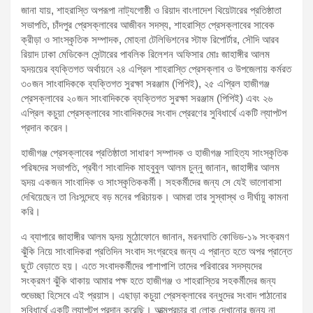
জানা যায়, শাহরাস্তি অপরূপা নাট্যগোষ্ঠী ও রিয়াদ বাংলাদেশ থিয়েটারের প্রতিষ্ঠাতা
সভাপতি, চাঁদপুর প্রেসক্লাবের আজীবন সদস্য, শাহরাস্তি প্রেসক্লাবের সাবেক
ক্রীড়া ও সাংস্কৃতিক সম্পাদক, মোহনা টেলিভিশনের স্টাফ রিপোর্টার, সৌদি আরব
রিয়াদ ঢাকা মেডিকেল সেন্টারের পাবলিক রিলেশন অফিসার মোঃ জাহাঙ্গীর আলম
হৃদয়য়ের ব্যক্তিগত অর্থায়নে ২৪ এপ্রিল শাহরাস্তি প্রেসক্লাব ও উপজেলায় কর্মরত
৩০জন সাংবাদিককে ব্যক্তিগত সুরক্ষা সরঞ্জাম (পিপিই), ২৫ এপ্রিল হাজীগঞ্জ
প্রেসক্লাবের ২০জন সাংবাদিককে ব্যক্তিগত সুরক্ষা সরঞ্জাম (পিপিই) এবং ২৬
এপ্রিল কচুয়া প্রেসক্লাবের সাংবাদিকদের সংবাদ প্রেরণের সুবিধার্থে একটি ল্যাপটপ
প্রদান করেন।
হাজীগঞ্জ প্রেসক্লাবের প্রতিষ্ঠাতা সাধারণ সম্পাদক ও হাজীগঞ্জ সাহিত্য সাংস্কৃতিক
পরিষদের সভাপতি, প্রবীণ সাংবাদিক মাহবুবুল আলম চুন্নু জানান, জাহাঙ্গীর আলম
হৃদয় একজন সাংবাদিক ও সাংস্কৃতিককর্মী। সহকর্মীদের জন্য সে যেই ভালোবাসা
দেখিয়েছেন তা নিঃসন্দেহে বড় মনের পরিচায়ক। আমরা তার সুস্বাস্থ ও দীর্ঘায়ু কামনা
করি।
এ ব্যাপারে জাহাঙ্গীর আলম হৃদয় মুঠোফোনে জানান, মরনঘাতি কোভিড-১৯ সংক্রমণ
ঝুঁকি নিয়ে সাংবাদিকরা প্রতিদিন সংবাদ সংগ্রহের জন্য এ প্রান্ত হতে অপর প্রান্তে
ছুটে বেড়াতে হয়। এতে সংবাদকর্মীদের পাশাপাশি তাদের পরিবারের সদস্যদের
সংক্রমণ ঝুঁকি থাকায় আমার পক্ষ হতে হাজীগঞ্জ ও শাহরাস্তির সহকর্মীদের জন্য
শুভেচ্ছা হিসেবে এই প্রয়াস। এছাড়া কচুয়া প্রেসক্লাবের বন্ধুদের সংবাদ পাঠানোর
সুবিধার্থে একটি ল্যাপটপ প্রদান করেছি। আত্মপ্রচার বা লোক দেখানোর জন্য না