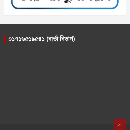
০১৭১৬৫১৯৫৪১ (বার্তা বিভাগ)