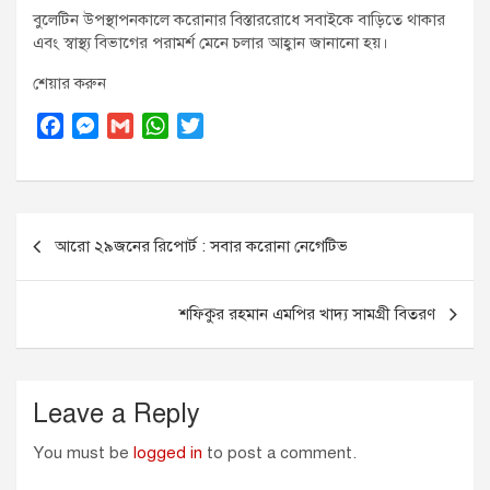
বুলেটিন উপস্থাপনকালে করোনার বিস্তাররোধে সবাইকে বাড়িতে থাকার
এবং স্বাস্থ্য বিভাগের পরামর্শ মেনে চলার আহ্বান জানানো হয়।
শেয়ার করুন
F
M
G
W
T
a
e
m
h
w
c
s
a
a
i
e
s
i
t
t
Post
b
e
l
s
t
আরো ২৯জনের রিপোর্ট : সবার করোনা নেগেটিভ
o
n
A
e
navigation
o
g
p
r
k
e
p
শফিকুর রহমান এমপির খাদ্য সামগ্রী বিতরণ
r
Leave a Reply
You must be
logged in
to post a comment.