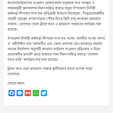
করোনাভাইরাসের সংক্রমণ মোকাবেলায় মানুষকে ঘরে অবস্থান ও
t
বাজারমুখী জনসমাগম নিরুৎসাহিত করতে কচুয়া উপজেলা নির্বাহী
:
কর্মকর্তা দীপায়ন দাস শুভ ব্যতিক্রমী উদ্যোগ নিয়েছেন। নিত্যপ্রয়োজনীয়
সামগ্রী গৃহস্থের দোরগোড়ায় পৌঁছে দিতে তিনি চালু করেছেন ভ্রাম্যমাণ
বাজার। রোববার থেকে ট্রাকে করে এ ভ্রাম্যমাণ বাজারের কার্যক্রম শুরু
হয়েছে।
উপজেলা নির্বাহী কর্মকর্তা দীপায়ন দাস শুভ বলেন, মাননীয় সংসদ সদস্য
ড. মহীউদ্দীন খান আলমগীর এবং জেলা প্রশাসক মোঃ মাজেদুর রহমান
খানের নির্দেশনা অনুযায়ী করোনা ভাইরাস সংক্রমণ প্রতিরোধ ও নিত্য
প্রয়োজনীয় দ্রব্যাদি ক্রয়ে বাজারে গমন নিরুৎসাহিত করতে “দোকান
যাবে বাড়ি” কার্যক্রম চালু করা হয়েছে।
ট্রাকে করে এমন ভ্রাম্যমাণ বাজার স্থানীয়দের মাঝে ব্যাপক সাড়া
ফেলেছে।
শেয়ার করুন
F
M
G
W
T
a
e
m
h
w
c
s
a
a
i
e
s
i
t
t