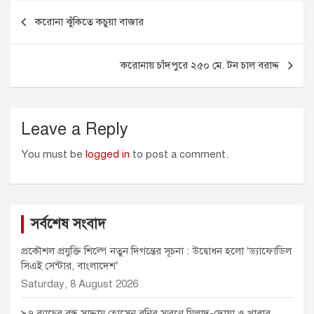
Post
b
e
l
s
t
করোনা ঝুঁকিতে কচুয়া বাজার
o
n
A
e
navigation
o
g
p
r
k
e
p
করোনায় চাঁদপুরে ২৫০ মে. টন চাল বরাদ্দ
r
Leave a Reply
You must be
logged in
to post a comment.
সর্বশেষ সংবাদ
প্রকৌশল প্রযুক্তি শিল্পে নতুন দিগন্তের সূচনা : উদ্বোধন হলো ‘ড্যাফোডিল
সিএই সেন্টার, বাংলাদেশ’
Saturday, 8 August 2026
৯৭ ব্যাচের বন্ধু সাদ্দাম হোসেন রনির স্মরণে মিলাদ-দোয়া ও খাবার