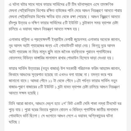
এ ঘটনা ঘটার সাথে সাথে ফায়ার সার্ভিসের ৫টি টিম ঘটনাস্থলে এসে তাৎক্ষণিক
মেঘনা পেট্রোলিয়াম ডিপোর রক্ষিত হাউজের পানি মেরে আগুন নিয়ন্ত্রণে আনতে পারায়
মেঘনা পেট্রোলিয়াম ডিপোর ক্ষতির হাত থেকে রক্ষা পেয়েছে। আগুন নিয়্ন্ত্রণে আনতে
চাঁদপুর উত্তর ও দক্ষিণ ফায়ার সার্ভিসের ৫টি ইউনিট ১ ঘন্টাকাল সময় ব্যাপক চেষ্টা
চালিয়ে এ ভয়াবহ আগুন নিয়ন্ত্রণ আনতে সক্ষম হয়।
এলাকার বাসিন্দা ও প্রত্যক্ষদর্শী ইব্রাহীম বেপারী জুয়েলসহ এলাকার অনেকে জানান,
নূর আলম অটো গ্যারেজের জন্য এই গোডাউনটি ভাড়া নেয়। কিন্তু নূরে আলম
অটো গ্যারেজ না দিয়ে মামুন মুন্সি নামে জনৈক ব্যক্তিকে পুরাতন প্লাস্টিকের
বোতলসহ বিভিন্ন ভাঙ্গারির মালামাল রাখার গোডাউন হিসেবে ভাড়া দেওয়া হয়।
ফায়ার সার্ভিস উত্তরের (নতুন বাজার) উপ সহকারী পরিচালক ফরিদ আহমেদ জানান,
কিভাবে আগুনের সূত্রপাত হয়েছে তা এখনও বলা যাচ্ছে না। তদন্ত করে পরে
জানানো যাবে। আমরা পৌনে ১১ টা থেকে পৌনে ১২টা পর্যন্ত ফায়ার সার্ভিস নতুন
বাজার-পুরাণ বাজারের ৫টি ইউনিট ১ ঘন্টা যাবত ব্যাপক চেষ্টা চালিয়ে আগুন নিয়ন্ত্রণ
আনতে সক্ষম হয়েছি।
তিনি আরো জানান, আগুনে দেড়শ হতে ২শ’ ফিট একটি সেমি পাকা লম্বা টিনসেট ঘর
পুড়ে যায়। পুরো ঘরের ভিতরে পুরাতন বোতল ও বিভিন্ন প্লাস্টিক জাতীয় মালামাল
গোডাউনে ভর্তি ছিলো। সে গুলোতে আগুন লেগে এ ভয়াবহ অগ্নিকান্ডের ঘটনা
ঘটেছে।