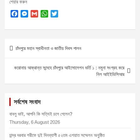
শেয়ার করুন
F
M
G
W
T
a
e
m
h
w
c
s
a
a
i
e
s
i
t
t
Post
b
e
l
s
t
চাঁদপুরে মহান স্বাধীনতা ও জাতীয় দিবস পালন
o
n
A
e
navigation
o
g
p
r
k
e
p
করোনায় আক্রান্ত সন্দেহে চাঁদপুরে আইসোলেশন ভর্তি ১ : নমুনা সংগ্রহ করে
r
নিল আইইডিসিআর
সর্বশেষ সংবাদ
বাবলু ভাই, আপনি কি সত্যিই চলে গেলেন?
Thursday, 6 August 2026
চান্দ্র দরবার শরীফে দুই দিনব্যাপী ৫২তম এশয়াত সম্মেলন অনুষ্ঠিত