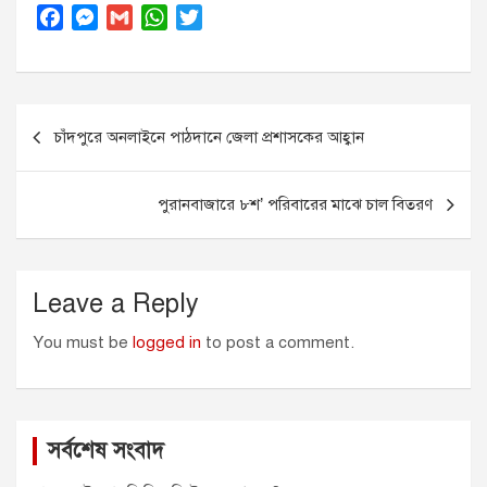
F
M
G
W
T
a
e
m
h
w
c
s
a
a
i
e
s
i
t
t
Post
b
e
l
s
t
চাঁদপুরে অনলাইনে পাঠদানে জেলা প্রশাসকের আহ্বান
o
n
A
e
navigation
o
g
p
r
k
e
p
পুরানবাজারে ৮শ’ পরিবারের মাঝে চাল বিতরণ
r
Leave a Reply
You must be
logged in
to post a comment.
সর্বশেষ সংবাদ