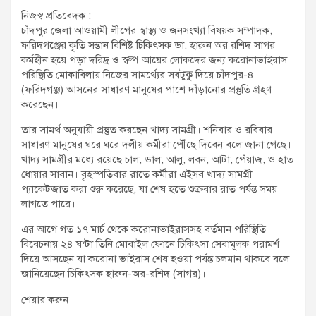
t
নিজস্ব প্রতিবেদক :
:
চাঁদপুর জেলা আওয়ামী লীগের স্বাস্থ্য ও জনসংখ্যা বিষয়ক সম্পাদক,
ফরিদগঞ্জের কৃতি সন্তান বিশিষ্ট চিকিৎসক ডা. হারুন অর রশিদ সাগর
কর্মহীন হয়ে পড়া দরিদ্র ও স্বল্প আয়ের লোকদের জন্য করোনাভাইরাস
পরিস্থিতি মোকাবিলায় নিজের সামর্থ্যের সবটুকু দিয়ে চাঁদপুর-৪
(ফরিদগঞ্জ) আসনের সাধারণ মানুষের পাশে দাঁড়ানোর প্রস্তুতি গ্রহণ
করেছেন।
তার সামর্থ অনুযায়ী প্রস্তুত করছেন খাদ্য সামগ্রী। শনিবার ও রবিবার
সাধারণ মানুষের ঘরে ঘরে দলীয় কর্মীরা পৌঁছে দিবেন বলে জানা গেছে।
খাদ্য সামগ্রীর মধ্যে রয়েছে চাল, ডাল, আলু, লবন, আটা, পেঁয়াজ, ও হাত
ধোয়ার সাবান। বৃহস্পতিবার রাতে কর্মীরা এইসব খাদ্য সামগ্রী
প্যাকেটজাত করা শুরু করেছে, যা শেষ হতে শুক্রবার রাত পর্যন্ত সময়
লাগতে পারে।
এর আগে গত ১৭ মার্চ থেকে করোনাভাইরাসসহ বর্তমান পরিস্থিতি
বিবেচনায় ২৪ ঘন্টা তিনি মোবাইল ফোনে চিকিৎসা সেবামূলক পরামর্শ
দিয়ে আসছেন যা করোনা ভাইরাস শেষ হওয়া পর্যন্ত চলমান থাকবে বলে
জানিয়েছেন চিকিৎসক হারুন-অর-রশিদ (সাগর)।
শেয়ার করুন